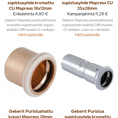
supistusyhde kromattu
supistusyhde Mapress CU
CU Mapress 18x12mm
35x28mm
Erikoishinta
4,80 €
Kampanjahinta
11,28 €
Geberit Mapress puristusliitinosa,
Geberit Mapress puristusliitinosa
kromattu supistusyhde, kupari,
supitusyhde sisältää CIIR mustan
sisältää CIIR mustan O-renkaan.
O-renkaan. Liitin on valmistet...
Heti saatavilla
Heti saatavilla
Geberit
Puristushattu
Geberit
Puristus
kupari Mapress 28mm
supistusyhde kromattu