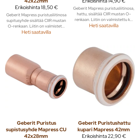
42x22mm
Erikoishinta
14,90 €
Erikoishinta
18,50 €
Geberit Mapress puristusliitinosa,
hattu, sisältää CIIR mustan O-
Geberit Mapress puristusliitinosa
renkaan. Liitin on valmistettu k...
supitusyhde sisältää CIIR mustan
Heti saatavilla
O-renkaan. Liitin on valmistet...
Heti saatavilla
Geberit
Puristus
Geberit
Puristushattu
supistusyhde Mapress CU
kupari Mapress 42mm
42x28mm
Erikoishinta
22,90 €