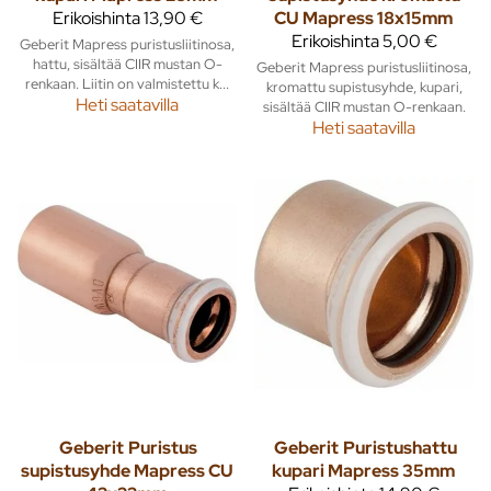
Erikoishinta
13,90 €
CU Mapress 18x15mm
Erikoishinta
5,00 €
Geberit Mapress puristusliitinosa,
hattu, sisältää CIIR mustan O-
Geberit Mapress puristusliitinosa,
renkaan. Liitin on valmistettu k...
kromattu supistusyhde, kupari,
Heti saatavilla
sisältää CIIR mustan O-renkaan.
Heti saatavilla
Geberit
Puristus
Geberit
Puristushattu
supistusyhde Mapress CU
kupari Mapress 35mm