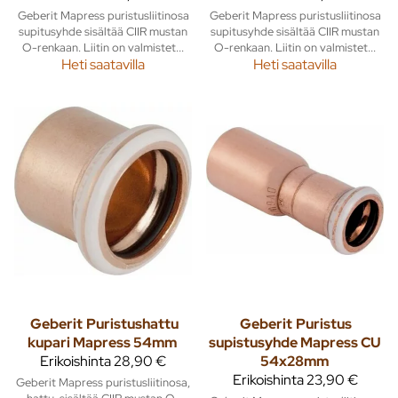
Geberit Mapress puristusliitinosa
Geberit Mapress puristusliitinosa
supitusyhde sisältää CIIR mustan
supitusyhde sisältää CIIR mustan
O-renkaan. Liitin on valmistet...
O-renkaan. Liitin on valmistet...
Heti saatavilla
Heti saatavilla
Geberit
Puristushattu
Geberit
Puristus
kupari Mapress 54mm
supistusyhde Mapress CU
Erikoishinta
28,90 €
54x28mm
Erikoishinta
23,90 €
Geberit Mapress puristusliitinosa,
hattu, sisältää CIIR mustan O-