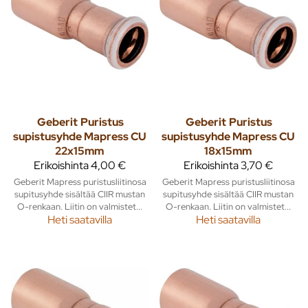
Geberit
Puristus
Geberit
Puristus
supistusyhde Mapress CU
supistusyhde Mapress CU
22x15mm
18x15mm
Erikoishinta
4,00 €
Erikoishinta
3,70 €
Geberit Mapress puristusliitinosa
Geberit Mapress puristusliitinosa
supitusyhde sisältää CIIR mustan
supitusyhde sisältää CIIR mustan
O-renkaan. Liitin on valmistet...
O-renkaan. Liitin on valmistet...
Heti saatavilla
Heti saatavilla