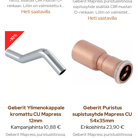
Geberit Mapress puristusliitinosa
renkaan. Liitin on valmistettu k...
supitusyhde sisältää CIIR mustan
Heti saatavilla
O-renkaan. Liitin on valmistet...
Heti saatavilla
-10%
Geberit
Ylimenokappale
Geberit
Puristus
kromattu CU Mapress
supistusyhde Mapress CU
12mm
54x35mm
Kampanjahinta
10,88 €
Erikoishinta
23,90 €
Geberit Mapress puristusliitinosa,
Geberit Mapress puristusliitinosa