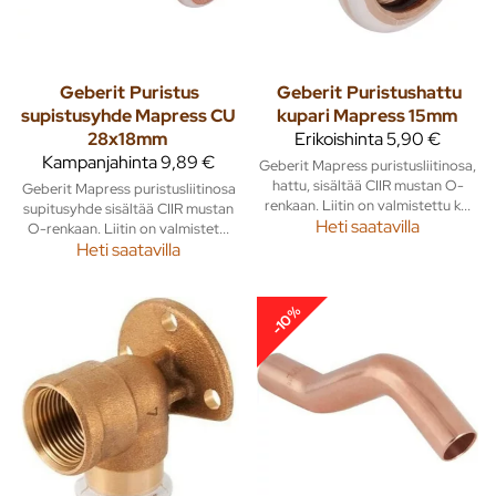
Geberit
Puristus
Geberit
Puristushattu
supistusyhde Mapress CU
kupari Mapress 15mm
28x18mm
Erikoishinta
5,90 €
Kampanjahinta
9,89 €
Geberit Mapress puristusliitinosa,
hattu, sisältää CIIR mustan O-
Geberit Mapress puristusliitinosa
renkaan. Liitin on valmistettu k...
supitusyhde sisältää CIIR mustan
Heti saatavilla
O-renkaan. Liitin on valmistet...
Heti saatavilla
-10%