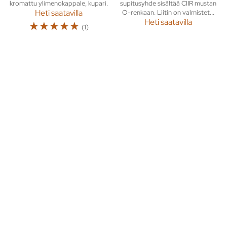
kromattu ylimenokappale, kupari.
supitusyhde sisältää CIIR mustan
Heti saatavilla
O-renkaan. Liitin on valmistet...
Heti saatavilla
☆
☆
☆
☆
☆
(1)