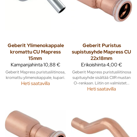
Geberit
Ylimenokappale
Geberit
Puristus
kromattu CU Mapress
supistusyhde Mapress CU
15mm
22x18mm
Kampanjahinta
10,88 €
Erikoishinta
4,00 €
Geberit Mapress puristusliitinosa,
Geberit Mapress puristusliitinosa
kromattu ylimenokappale, kupari.
supitusyhde sisältää CIIR mustan
Heti saatavilla
O-renkaan. Liitin on valmistet...
Heti saatavilla