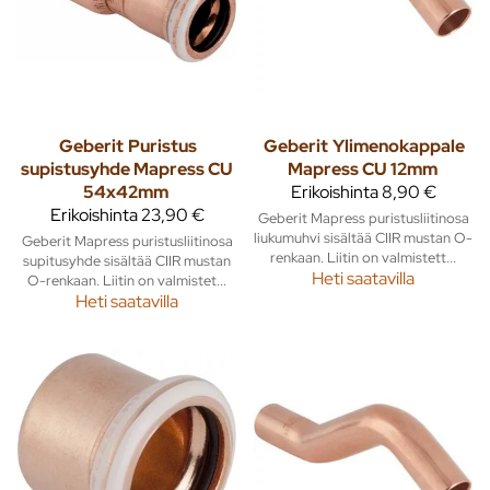
Geberit
Puristus
Geberit
Ylimenokappale
supistusyhde Mapress CU
Mapress CU 12mm
54x42mm
Erikoishinta
8,90 €
Erikoishinta
23,90 €
Geberit Mapress puristusliitinosa
liukumuhvi sisältää CIIR mustan O-
Geberit Mapress puristusliitinosa
renkaan. Liitin on valmistett...
supitusyhde sisältää CIIR mustan
Heti saatavilla
O-renkaan. Liitin on valmistet...
Heti saatavilla