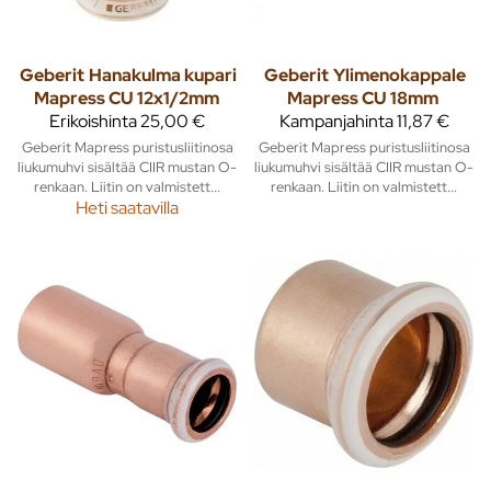
Geberit
Hanakulma kupari
Geberit
Ylimenokappale
Mapress CU 12x1/2mm
Mapress CU 18mm
Erikoishinta
25,00 €
Kampanjahinta
11,87 €
Geberit Mapress puristusliitinosa
Geberit Mapress puristusliitinosa
liukumuhvi sisältää CIIR mustan O-
liukumuhvi sisältää CIIR mustan O-
renkaan. Liitin on valmistett...
renkaan. Liitin on valmistett...
Heti saatavilla