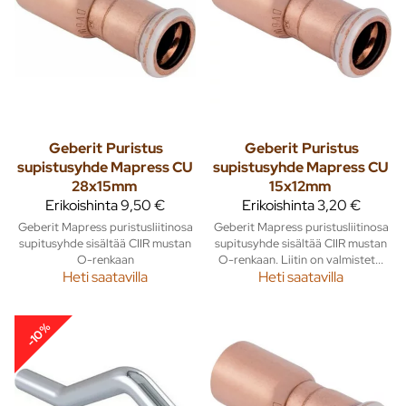
Geberit
Puristus
Geberit
Puristus
supistusyhde Mapress CU
supistusyhde Mapress CU
28x15mm
15x12mm
Erikoishinta
9,50 €
Erikoishinta
3,20 €
Geberit Mapress puristusliitinosa
Geberit Mapress puristusliitinosa
supitusyhde sisältää CIIR mustan
supitusyhde sisältää CIIR mustan
O-renkaan
O-renkaan. Liitin on valmistet...
Heti saatavilla
Heti saatavilla
-10%