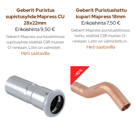
Geberit
Puristus
Geberit
Puristushattu
supistusyhde Mapress CU
kupari Mapress 18mm
28x22mm
Erikoishinta
7,50 €
Erikoishinta
9,50 €
Geberit Mapress puristusliitinosa,
hattu, sisältää CIIR mustan O-
Geberit Mapress puristusliitinosa
renkaan. Liitin on valmistettu k...
supitusyhde sisältää CIIR mustan
Heti saatavilla
O-renkaan. Liitin on valmistet...
Heti saatavilla
-10%