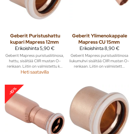
Geberit
Puristushattu
Geberit
Ylimenokappale
kupari Mapress 12mm
Mapress CU 15mm
Erikoishinta
5,90 €
Erikoishinta
8,90 €
Geberit Mapress puristusliitinosa,
Geberit Mapress puristusliitinosa
hattu, sisältää CIIR mustan O-
liukumuhvi sisältää CIIR mustan O-
renkaan. Liitin on valmistettu k...
renkaan. Liitin on valmistett...
Heti saatavilla
-10%