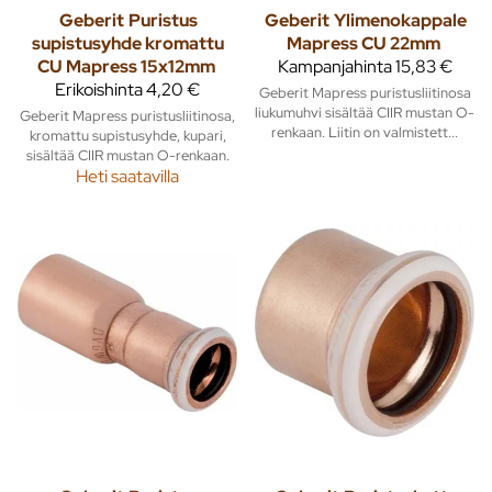
Geberit
Puristus
Geberit
Ylimenokappale
supistusyhde kromattu
Mapress CU 22mm
CU Mapress 15x12mm
Kampanjahinta
15,83 €
Erikoishinta
4,20 €
Geberit Mapress puristusliitinosa
liukumuhvi sisältää CIIR mustan O-
Geberit Mapress puristusliitinosa,
renkaan. Liitin on valmistett...
kromattu supistusyhde, kupari,
sisältää CIIR mustan O-renkaan.
Heti saatavilla