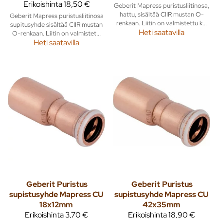
Erikoishinta
18,50 €
Geberit Mapress puristusliitinosa,
hattu, sisältää CIIR mustan O-
Geberit Mapress puristusliitinosa
renkaan. Liitin on valmistettu k...
supitusyhde sisältää CIIR mustan
Heti saatavilla
O-renkaan. Liitin on valmistet...
Heti saatavilla
Geberit
Puristus
Geberit
Puristus
supistusyhde Mapress CU
supistusyhde Mapress CU
18x12mm
42x35mm
Erikoishinta
3,70 €
Erikoishinta
18,90 €