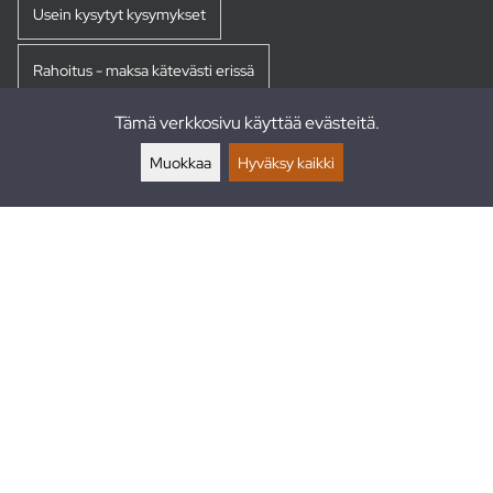
Usein kysytyt kysymykset
Rahoitus - maksa kätevästi erissä
Tämä verkkosivu käyttää evästeitä.
Palautukset
Muokkaa
Hyväksy kaikki