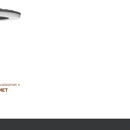
uvalaisimet
‪»
MET