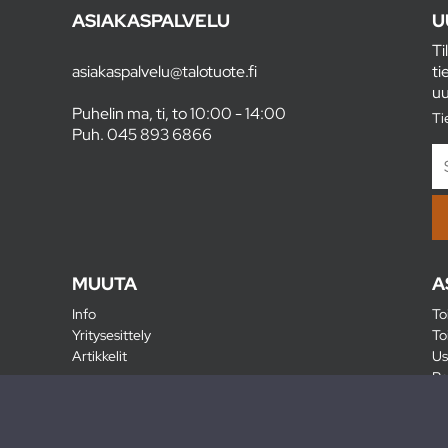
ASIAKASPALVELU
U
Ti
asiakaspalvelu@talotuote.fi
ti
uu
Puhelin ma, ti, to 10:00 - 14:00
Ti
Puh.
045 893 6866
MUUTA
A
Info
To
Yritysesittely
To
Artikkelit
Us
Ra
Pa