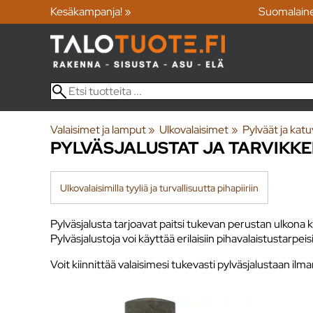
Kesäkampanja! »
Suomalain
Valaisimet ja lamput
‪»
Ulkovalaisimet
‪»
Pylväät ja katu
PYLVÄSJALUSTAT JA TARVIKK
Ulkovalaisimilla tyyliä ja turvallisuutta pihapiiriin
Pylväsjalusta tarjoavat paitsi tukevan perustan ulkona k
Pylväsjalustoja voi käyttää erilaisiin pihavalaistustarpeis
Voit kiinnittää valaisimesi tukevasti pylväsjalustaan ilm