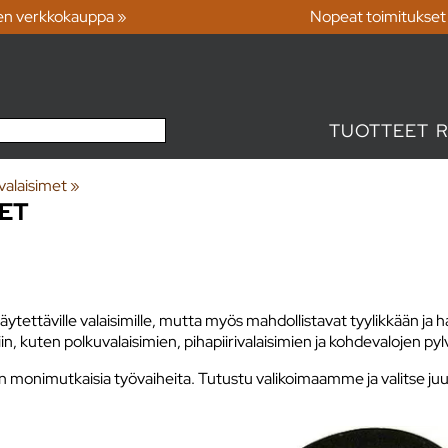
en verkkokauppa »
Nopeat toimitukset
TUOTTEET
valaisimet
‪»
EET
äytettäville valaisimille, mutta myös mahdollistavat tyylikkään ja h
iin, kuten polkuvalaisimien, pihapiirivalaisimien ja kohdevalojen pylv
an monimutkaisia työvaiheita. Tutustu valikoimaamme ja valitse juuri