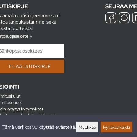
UTISKIRJE
SEURAA ME
laamalla uutiskirjeemme saat
etoa tarjouksistamme, sekä
sista tuotteista!
etosuojaseloste »
SIOINTI
imituskulut
imitusehdot
ein kysytyt kysymykset
hoitus - maksa kätevästi erissä
lautukset
Tämä verkkosivu käyttää evästeitä.
Muokkaa
Hyväksy kaikki