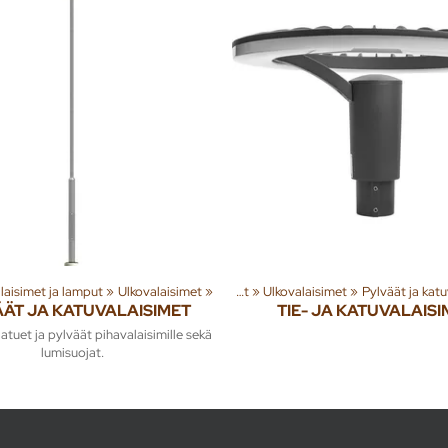
 tuotteita
laisimet ja lamput
‪»
Rakenna
‪»
Ulkovalaisimet
‪»
‪»
Valaisimet ja lamput
‪»
Ulkovalaisimet
‪»
Pylväät ja kat
ÄÄT JA KATUVALAISIMET
TIE- JA KATUVALAISI
atuet ja pylväät pihavalaisimille sekä
lumisuojat.