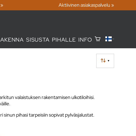
 »
Aktiivinen asiakaspalvelu »
RAKENNA
SISUSTA
PIHALLE
INFO
▼
arkitun valaistuksen rakentamisen ulkotiloihisi.
äille.
 sinun pihasi tarpeisiin sopivat pylväsjalustat.