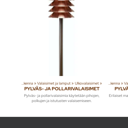
 tuotteita
‪»
Rakenna
‪»
Valaisimet ja lamput
Tuoteryhmiä ja tuotteita
‪»
Ulkovalaisimet
‪»
‪»
Tuoteryhmiä ja
Rakenna
‪»
Va
PYLVÄS- JA POLLARIVALAISIMET
PYLV
Pylväs- ja pollarivalaisimia käytetään pihojen,
Erilaiset ma
polkujen ja istutusten valaisemiseen.