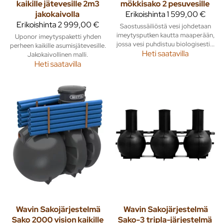
kaikille jätevesille 2m3
mökkisako 2 pesuvesille
jakokaivolla
Erikoishinta
1 599,00 €
Erikoishinta
2 999,00 €
Saostussäiliöstä vesi johdetaan
imeytysputken kautta maaperään,
Uponor imeytyspaketti yhden
jossa vesi puhdistuu biologisesti...
perheen kaikille asumisjätevesille.
Heti saatavilla
Jakokaivollinen malli.
Heti saatavilla
Wavin
Sakojärjestelmä
Wavin
Sakojärjestelmä
Sako 2000 vision kaikille
Sako-3 tripla-järjestelmä