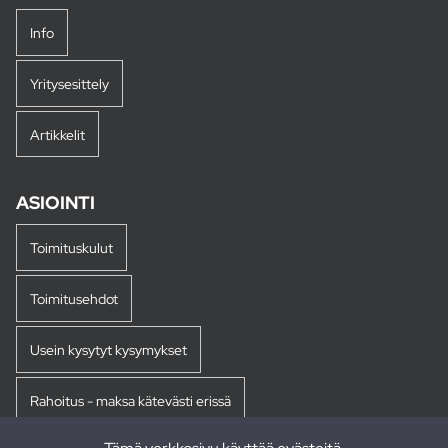
Info
Yritysesittely
Artikkelit
ASIOINTI
Toimituskulut
Toimitusehdot
Usein kysytyt kysymykset
Rahoitus - maksa kätevästi erissä