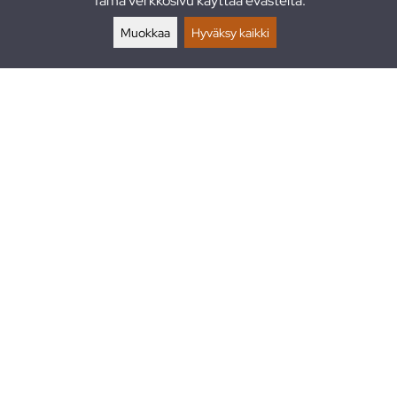
Tämä verkkosivu käyttää evästeitä.
Palautukset
Muokkaa
Hyväksy kaikki