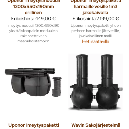
Uponor
Imeytysmoduuli
Uponor
Imeytyspaketti
1200x550x190mm
harmaille vesille 1m3
erillinen
jakokaivolla
Erikoishinta
449,00 €
Erikoishinta
2 199,00 €
Imeytysmoduuli 1200x550x190
Uponor imeytyspaketti yhden
yksittäiskappalein moduulein
perheen harmaille jätevesille,
rakannettavaan
jakokaivollinen malli.
maapuhdistamoon
Heti saatavilla
Uponor
Imeytyspaketti
Wavin
Sakojärjestelmä