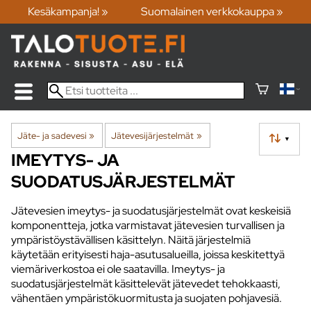
Kesäkampanja! »
Suomalainen verkkokauppa »
Jäte- ja sadevesi
‪»
Jätevesijärjestelmät
‪»
▼
IMEYTYS- JA
SUODATUSJÄRJESTELMÄT
Jätevesien imeytys- ja suodatusjärjestelmät ovat keskeisiä
komponentteja, jotka varmistavat jätevesien turvallisen ja
ympäristöystävällisen käsittelyn. Näitä järjestelmiä
käytetään erityisesti haja-asutusalueilla, joissa keskitettyä
viemäriverkostoa ei ole saatavilla. Imeytys- ja
suodatusjärjestelmät käsittelevät jätevedet tehokkaasti,
vähentäen ympäristökuormitusta ja suojaten pohjavesiä.