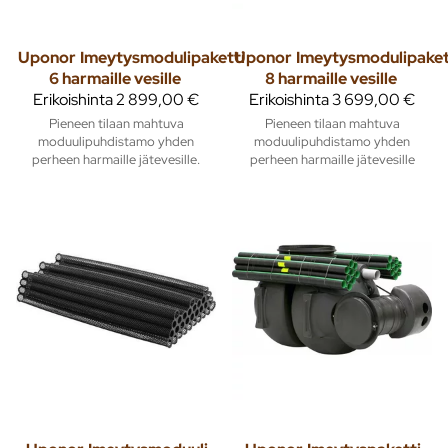
Uponor
Imeytysmodulipaketti
Uponor
Imeytysmodulipaket
6 harmaille vesille
8 harmaille vesille
Erikoishinta
2 899,00 €
Erikoishinta
3 699,00 €
Pieneen tilaan mahtuva
Pieneen tilaan mahtuva
moduulipuhdistamo yhden
moduulipuhdistamo yhden
perheen harmaille jätevesille.
perheen harmaille jätevesille