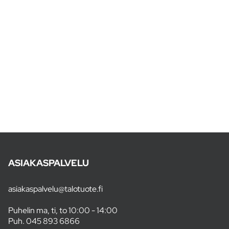
ASIAKASPALVELU
asiakaspalvelu@talotuote.fi
Puhelin ma, ti, to 10:00 - 14:00
Puh.
045 893 6866