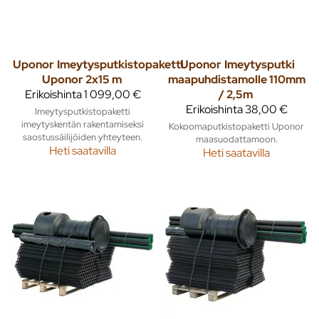
Uponor
Imeytysputkistopaketti
Uponor
Imeytysputki
Uponor 2x15 m
maapuhdistamolle 110mm
Erikoishinta
1 099,00 €
/ 2,5m
Erikoishinta
38,00 €
Imeytysputkistopaketti
imeytyskentän rakentamiseksi
Kokoomaputkistopaketti Uponor
saostussäilijöiden yhteyteen.
maasuodattamoon.
Heti saatavilla
Heti saatavilla