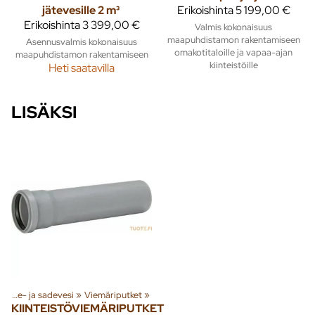
jätevesille 2 m³
Erikoishinta
5 199,00 €
Erikoishinta
3 399,00 €
Valmis kokonaisuus
maapuhdistamon rakentamiseen
Asennusvalmis kokonaisuus
omakotitaloille ja vapaa-ajan
maapuhdistamon rakentamiseen
kiinteistöille
Heti saatavilla
LISÄKSI
»
Jäte- ja sadevesi
‪»
Viemäriputket
‪»
KIINTEISTÖVIEMÄRIPUTKET