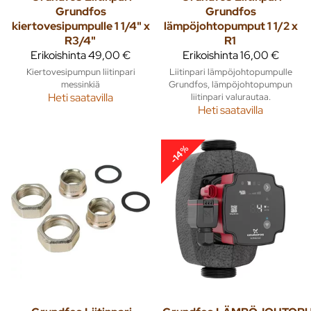
Grundfos
Grundfos
kiertovesipumpulle 1 1/4" x
lämpöjohtopumput 1 1/2 x
R3/4"
R1
Erikoishinta
49,00 €
Erikoishinta
16,00 €
Kiertovesipumpun liitinpari
Liitinpari lämpöjohtopumpulle
messinkiä
Grundfos, lämpöjohtopumpun
Heti saatavilla
liitinpari valurautaa.
Heti saatavilla
-14%