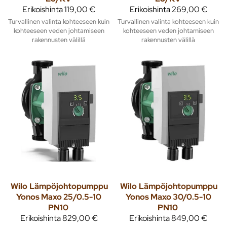
Erikoishinta
119,00 €
Erikoishinta
269,00 €
Turvallinen valinta kohteeseen kuin
Turvallinen valinta kohteeseen kuin
kohteeseen veden johtamiseen
kohteeseen veden johtamiseen
rakennusten välillä
rakennusten välillä
Wilo
Lämpöjohtopumppu
Wilo
Lämpöjohtopumppu
Yonos Maxo 25/0.5-10
Yonos Maxo 30/0.5-10
PN10
PN10
Erikoishinta
829,00 €
Erikoishinta
849,00 €