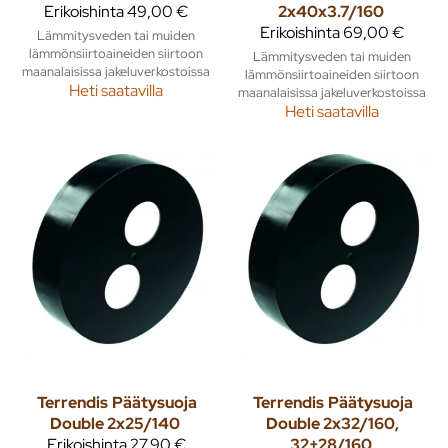
Erikoishinta
49,00 €
2x40x3.7/160
Erikoishinta
69,00 €
Lämmitysveden tai muiden
lämmönsiirtoaineiden siirtoon
Lämmitysveden tai muiden
maanalaisissa jakeluverkostoissa
lämmönsiirtoaineiden siirtoon
Heti saatavilla
maanalaisissa jakeluverkostoissa
Heti saatavilla
Terrendis
Päätysuoja
Terrendis
Päätysuoja
Double 2x25/140
Double 2x32/160,
Erikoishinta
27,90 €
32+28/160