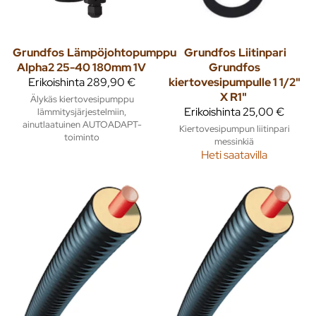
Grundfos
Lämpöjohtopumppu
Grundfos
Liitinpari
Alpha2 25-40 180mm 1V
Grundfos
Erikoishinta
289,90 €
kiertovesipumpulle 1 1/2"
X R1"
Älykäs kiertovesipumppu
Erikoishinta
25,00 €
lämmitysjärjestelmiin,
ainutlaatuinen AUTOADAPT-
Kiertovesipumpun liitinpari
toiminto
messinkiä
Heti saatavilla