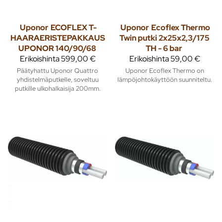
Uponor
ECOFLEX T-
Uponor
Ecoflex Thermo
HAARAERISTEPAKKAUS
Twin putki 2x25x2,3/175
UPONOR 140/90/68
TH - 6 bar
Erikoishinta
599,00 €
Erikoishinta
59,00 €
Päätyhattu Uponor Quattro
Uponor Ecoflex Thermo on
yhdistelmäputkelle, soveltuu
lämpöjohtokäyttöön suunniteltu.
putkille ulkohalkaisija 200mm.