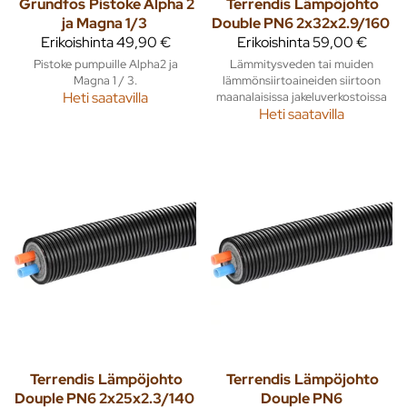
Grundfos
Pistoke Alpha 2
Terrendis
Lämpöjohto
ja Magna 1/3
Double PN6 2x32x2.9/160
Erikoishinta
49,90 €
Erikoishinta
59,00 €
Pistoke pumpuille Alpha2 ja
Lämmitysveden tai muiden
Magna 1 / 3.
lämmönsiirtoaineiden siirtoon
Heti saatavilla
maanalaisissa jakeluverkostoissa
Heti saatavilla
Terrendis
Lämpöjohto
Terrendis
Lämpöjohto
Douple PN6 2x25x2.3/140
Douple PN6