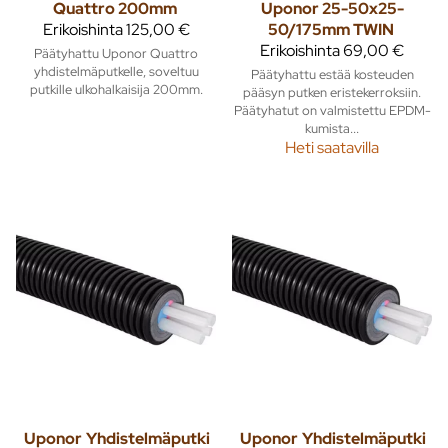
Quattro 200mm
Uponor 25-50x25-
Erikoishinta
125,00 €
50/175mm TWIN
Erikoishinta
69,00 €
Päätyhattu Uponor Quattro
yhdistelmäputkelle, soveltuu
Päätyhattu estää kosteuden
putkille ulkohalkaisija 200mm.
pääsyn putken eristekerroksiin.
Päätyhatut on valmistettu EPDM-
kumista...
Heti saatavilla
Uponor
Yhdistelmäputki
Uponor
Yhdistelmäputki