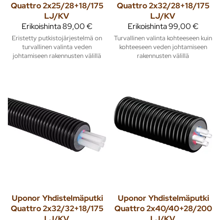
Quattro 2x25/28+18/175
Quattro 2x32/28+18/175
LJ/KV
LJ/KV
Erikoishinta
89,00 €
Erikoishinta
99,00 €
Eristetty putkistojärjestelmä on
Turvallinen valinta kohteeseen kuin
turvallinen valinta veden
kohteeseen veden johtamiseen
johtamiseen rakennusten välillä
rakennusten välillä
Uponor
Yhdistelmäputki
Uponor
Yhdistelmäputki
Quattro 2x32/32+18/175
Quattro 2x40/40+28/200
LJ/KV
LJ/KV