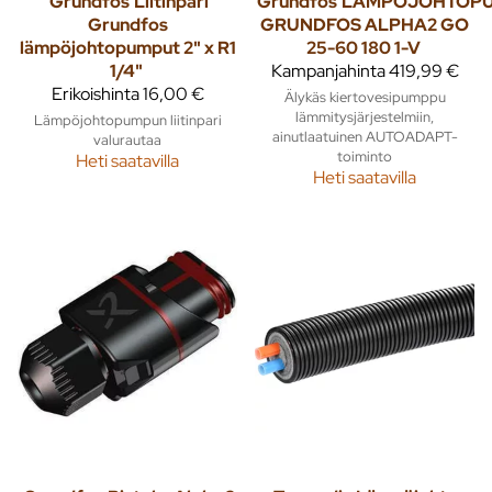
Grundfos
Liitinpari
Grundfos
LÄMPÖJOHTOP
Grundfos
GRUNDFOS ALPHA2 GO
lämpöjohtopumput 2" x R1
25-60 180 1-V
1/4"
Kampanjahinta
419,99 €
Erikoishinta
16,00 €
Älykäs kiertovesipumppu
lämmitysjärjestelmiin,
Lämpöjohtopumpun liitinpari
ainutlaatuinen AUTOADAPT-
valurautaa
toiminto
Heti saatavilla
Heti saatavilla