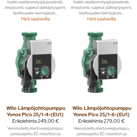
Kaikki vesilämmitysjärjestelmät,
Kaikki vesilämmitysjärjestelmät,
ilmastointi, suljetut jäähdytyspiirit,
ilmastointi, suljetut jäähdytyspiirit,
teollisuuden kiertojärjes...
teollisuuden kiertojärjes...
Heti saatavilla
Heti saatavilla
Wilo
Lämpöjohtopumppu
Wilo
Lämpöjohtopumppu
Yonos Pico 25/1-4-(EU1)
Yonos Pico 25/1-6-(EU1)
Erikoishinta
249,00 €
Erikoishinta
279,00 €
Vesivoideltu kiertovesipumppu,
Vesivoideltu kiertovesipumppu,
jumisuojattu EC-moottori ja
jumisuojattu EC-moottori ja