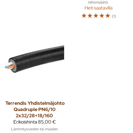
tehonsäätö.
Heti saatavilla
☆
☆
☆
☆
☆
(1)
Terrendis
Yhdistelmäjohto
Quadruple PN6/10
2x32/28+18/160
Erikoishinta
85,00 €
Lämmitysveden tai muiden