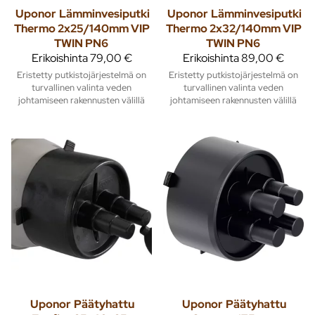
Uponor
Lämminvesiputki
Uponor
Lämminvesiputki
Thermo 2x25/140mm VIP
Thermo 2x32/140mm VIP
TWIN PN6
TWIN PN6
Erikoishinta
79,00 €
Erikoishinta
89,00 €
Eristetty putkistojärjestelmä on
Eristetty putkistojärjestelmä on
turvallinen valinta veden
turvallinen valinta veden
johtamiseen rakennusten välillä
johtamiseen rakennusten välillä
Uponor
Päätyhattu
Uponor
Päätyhattu