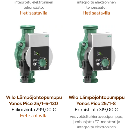
integroitu elektroninen
integroitu elektroninen
tehonsäätö.
tehonsäätö.
Heti saatavilla
Heti saatavilla
Wilo
Lämpöjohtopumppu
Wilo
Lämpöjohtopumppu
Yonos Pico 25/1-6-130
Yonos Pico 25/1-8
Erikoishinta
299,00 €
Erikoishinta
319,00 €
Heti saatavilla
Vesivoideltu kiertovesipumppu,
jumisuojattu EC-moottori ja
integroitu elektroninen