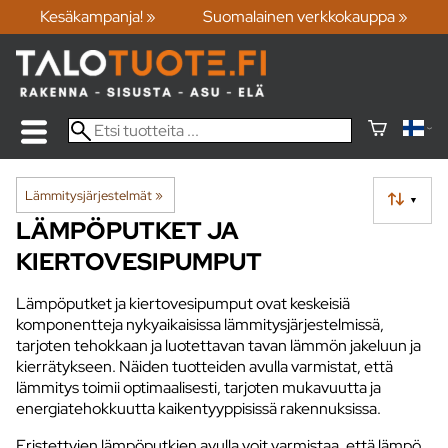
Kesäkampanja! »
Suomalainen verkkokauppa »
Lämmitysjärjestelmät
‪»
▼
LÄMPÖPUTKET JA
KIERTOVESIPUMPUT
Lämpöputket ja kiertovesipumput ovat keskeisiä
komponentteja nykyaikaisissa lämmitysjärjestelmissä,
tarjoten tehokkaan ja luotettavan tavan lämmön jakeluun ja
kierrätykseen. Näiden tuotteiden avulla varmistat, että
lämmitys toimii optimaalisesti, tarjoten mukavuutta ja
energiatehokkuutta kaikentyyppisissä rakennuksissa.
Eristettyjen lämpöputkien avulla voit varmistaa, että lämpö