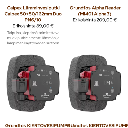
Calpex
Lämminvesiputki
Grundfos
Alpha Reader
Calpex 50+50/162mm Duo
(MI401 Alpha3)
PN6/10
Erikoishinta
209,00 €
Erikoishinta
89,00 €
Taipuisa, kiepeissä toimitettava
muoviputkielementti lämmön ja
lämpimän käyttöveden siirtoon
Grundfos
KIERTOVESIPUMPPU
Grundfos
KIERTOVESIPUM