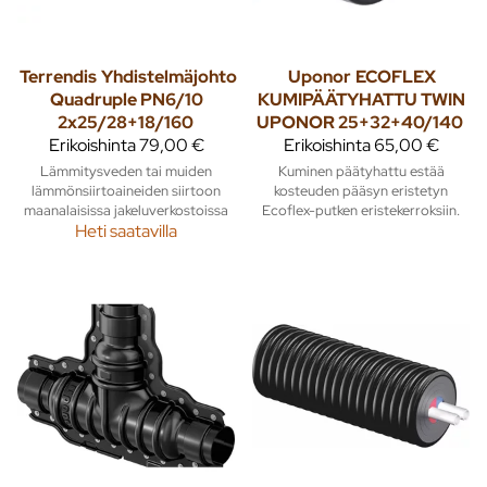
Terrendis
Yhdistelmäjohto
Uponor
ECOFLEX
Quadruple PN6/10
KUMIPÄÄTYHATTU TWIN
2x25/28+18/160
UPONOR 25+32+40/140
Erikoishinta
79,00 €
Erikoishinta
65,00 €
Lämmitysveden tai muiden
Kuminen päätyhattu estää
lämmönsiirtoaineiden siirtoon
kosteuden pääsyn eristetyn
maanalaisissa jakeluverkostoissa
Ecoflex-putken eristekerroksiin.
Heti saatavilla