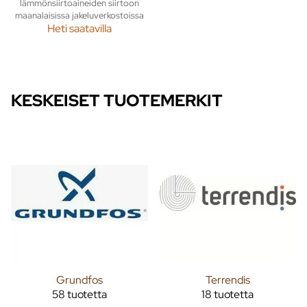
lämmönsiirtoaineiden siirtoon
maanalaisissa jakeluverkostoissa
Heti saatavilla
KESKEISET TUOTEMERKIT
Grundfos
Terrendis
58 tuotetta
18 tuotetta