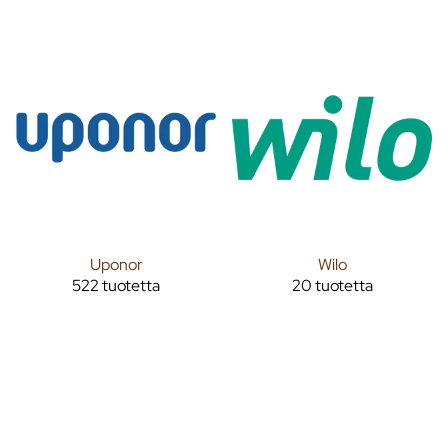
Uponor
Wilo
522 tuotetta
20 tuotetta