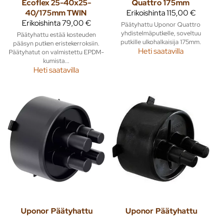
Ecoflex 25-40x25-
Quattro 175mm
40/175mm TWIN
Erikoishinta
115,00 €
Erikoishinta
79,00 €
Päätyhattu Uponor Quattro
yhdistelmäputkelle, soveltuu
Päätyhattu estää kosteuden
putkille ulkohalkaisija 175mm.
pääsyn putken eristekerroksiin.
Heti saatavilla
Päätyhatut on valmistettu EPDM-
kumista...
Heti saatavilla
Uponor
Päätyhattu
Uponor
Päätyhattu