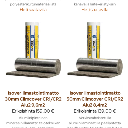
polyesterikuitumateriaalista
kanava ja laite-eristyksiin
Heti saatavilla
Heti saatavilla
Isover
Ilmastointimatto
Isover
Ilmastointimatto
30mm Climcover CR1/CR2
50mm Climcover CR1/CR2
Alu2 9,6m2
Alu2 8,4m2
Erikoishinta
159,00 €
Erikoishinta
139,00 €
Alumiinipintainen
Verkkovahvistetulla
mineraalivillamatto talotekniikan
alumiinilaminaatilla päällystetty
kanava ja laite-eristyksiin
lasivillamatto talotekniikan laite ja