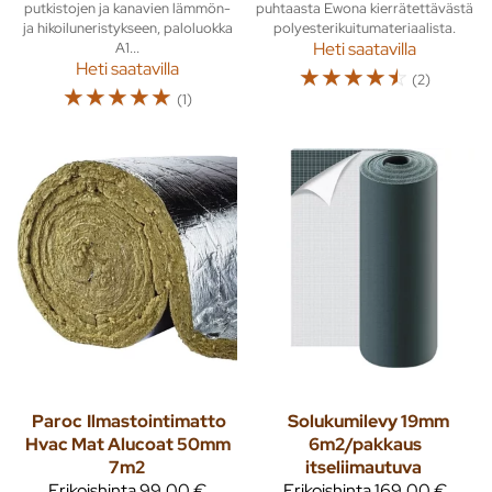
putkistojen ja kanavien lämmön-
puhtaasta Ewona kierrätettävästä
ja hikoiluneristykseen, paloluokka
polyesterikuitumateriaalista.
A1...
Heti saatavilla
Heti saatavilla
☆
☆
☆
☆
☆
(2)
☆
☆
☆
☆
☆
(1)
Paroc
Ilmastointimatto
Solukumilevy 19mm
Hvac Mat Alucoat 50mm
6m2/pakkaus
7m2
itseliimautuva
Erikoishinta
99,00 €
Erikoishinta
169,00 €