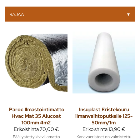
RAJAA
▼
Paroc
Ilmastointimatto
Insuplast
Eristekouru
Hvac Mat 35 Alucoat
ilmanvaihtoputkelle 125-
100mm 4m2
50mm/1m
Erikoishinta
70,00 €
Erikoishinta
13,90 €
Päällystetty kivivillamatto
Kanavaeristeet on valmistettu