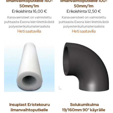
ilmanvaihtoputkelle 160-
ilmanvaihtoputkelle 100-
50mm/1m
50mm/1m
Erikoishinta
16,00 €
Erikoishinta
12,50 €
Kanavaeristeet on valmistettu
Kanavaeristeet on valmistettu
puhtaasta Ewona kierrätettävästä
puhtaasta Ewona kierrätettävästä
polyesterikuitumateriaalista
polyesterikuitumateriaalista
Heti saatavilla
Heti saatavilla
Insuplast
Eristekouru
Solukumikulma
ilmanvaihtoputkelle
19/160mm 90° käyrälle