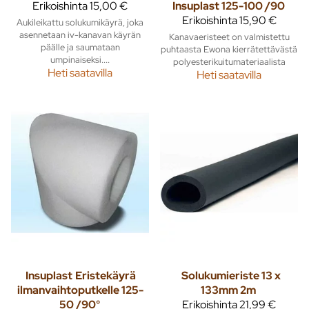
Erikoishinta
15,00 €
Insuplast 125-100 /90
Erikoishinta
15,90 €
Aukileikattu solukumikäyrä, joka
asennetaan iv-kanavan käyrän
Kanavaeristeet on valmistettu
päälle ja saumataan
puhtaasta Ewona kierrätettävästä
umpinaiseksi....
polyesterikuitumateriaalista
Heti saatavilla
Heti saatavilla
Insuplast
Eristekäyrä
Solukumieriste 13 x
ilmanvaihtoputkelle 125-
133mm 2m
50 /90°
Erikoishinta
21,99 €