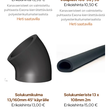
Erikoishinta
10,50 €
Kanavaeristeet on valmistettu
puhtaasta Ewona kierrätettävästä
Kanavaeristeet on valmistettu
polyesterikuitumateriaalista
puhtaasta Ewona kierrätettävästä
Heti saatavilla
polyesterikuitumateriaalista
Heti saatavilla
Solukumikulma
Solukumieriste 13 x
13/160mm 45° käyrälle
108mm 2m
Erikoishinta
13,00 €
Erikoishinta
15,00 €