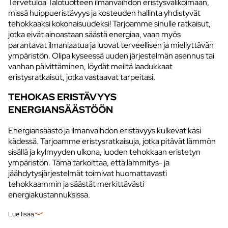
Tervetuloa Talotuotteen ilmanvaihdon eristysvalikoimaan,
missä huippueristävyys ja kosteuden hallinta yhdistyvät
tehokkaaksi kokonaisuudeksi! Tarjoamme sinulle ratkaisut,
jotka eivät ainoastaan säästä energiaa, vaan myös
parantavat ilmanlaatua ja luovat terveellisen ja miellyttävän
ympäristön. Olipa kyseessä uuden järjestelmän asennus tai
vanhan päivittäminen, löydät meiltä laadukkaat
eristysratkaisut, jotka vastaavat tarpeitasi.
TEHOKAS ERISTÄVYYS
ENERGIANSÄÄSTÖÖN
Energiansäästö ja ilmanvaihdon eristävyys kulkevat käsi
kädessä. Tarjoamme eristysratkaisuja, jotka pitävät lämmön
sisällä ja kylmyyden ulkona, luoden tehokkaan eristetyn
ympäristön. Tämä tarkoittaa, että lämmitys- ja
jäähdytysjärjestelmät toimivat huomattavasti
tehokkaammin ja säästät merkittävästi
energiakustannuksissa.
Lue lisää