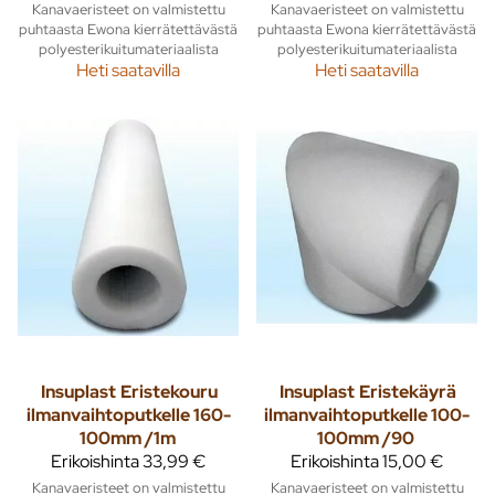
Kanavaeristeet on valmistettu
Kanavaeristeet on valmistettu
puhtaasta Ewona kierrätettävästä
puhtaasta Ewona kierrätettävästä
polyesterikuitumateriaalista
polyesterikuitumateriaalista
Heti saatavilla
Heti saatavilla
Insuplast
Eristekouru
Insuplast
Eristekäyrä
ilmanvaihtoputkelle 160-
ilmanvaihtoputkelle 100-
100mm /1m
100mm /90
Erikoishinta
33,99 €
Erikoishinta
15,00 €
Kanavaeristeet on valmistettu
Kanavaeristeet on valmistettu