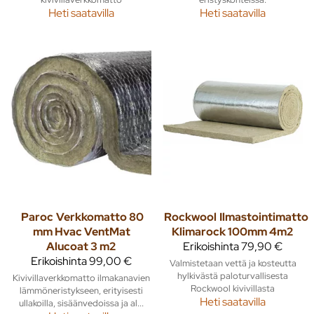
Heti saatavilla
Heti saatavilla
Paroc
Verkkomatto 80
Rockwool
Ilmastointimatto
mm Hvac VentMat
Klimarock 100mm 4m2
Alucoat 3 m2
Erikoishinta
79,90 €
Erikoishinta
99,00 €
Valmistetaan vettä ja kosteutta
hylkivästä paloturvallisesta
Kivivillaverkkomatto ilmakanavien
Rockwool kivivillasta
lämmöneristykseen, erityisesti
Heti saatavilla
ullakoilla, sisäänvedoissa ja al...