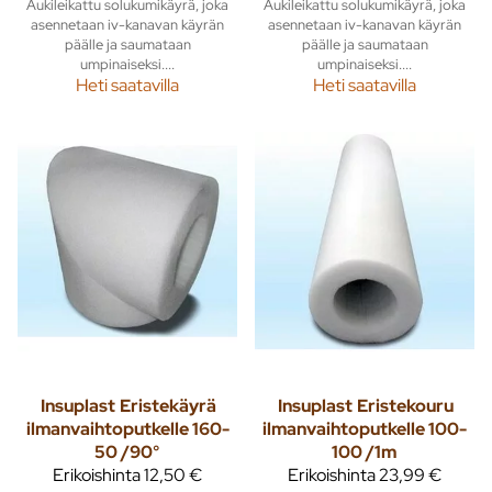
Aukileikattu solukumikäyrä, joka
Aukileikattu solukumikäyrä, joka
asennetaan iv-kanavan käyrän
asennetaan iv-kanavan käyrän
päälle ja saumataan
päälle ja saumataan
umpinaiseksi....
umpinaiseksi....
Heti saatavilla
Heti saatavilla
Insuplast
Eristekäyrä
Insuplast
Eristekouru
ilmanvaihtoputkelle 160-
ilmanvaihtoputkelle 100-
50 /90°
100 /1m
Erikoishinta
12,50 €
Erikoishinta
23,99 €