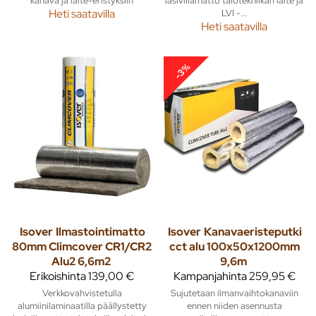
Heti saatavilla
LVI -...
Heti saatavilla
-3%
Isover
Ilmastointimatto
Isover
Kanavaeristeputki
80mm Climcover CR1/CR2
cct alu 100x50x1200mm
Alu2 6,6m2
9,6m
Erikoishinta
139,00 €
Kampanjahinta
259,95 €
Verkkovahvistetulla
Sujutetaan ilmanvaihtokanaviin
alumiinilaminaatilla päällystetty
ennen niiden asennusta