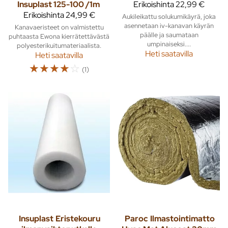
Insuplast 125-100 /1m
Erikoishinta
22,99 €
Erikoishinta
24,99 €
Aukileikattu solukumikäyrä, joka
asennetaan iv-kanavan käyrän
Kanavaeristeet on valmistettu
päälle ja saumataan
puhtaasta Ewona kierrätettävästä
umpinaiseksi....
polyesterikuitumateriaalista.
Heti saatavilla
Heti saatavilla
☆
☆
☆
☆
☆
(1)
Insuplast
Eristekouru
Paroc
Ilmastointimatto