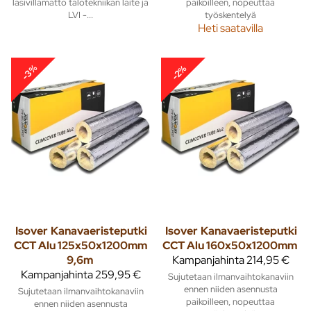
lasivillamatto talotekniikan laite ja
paikoilleen, nopeuttaa
LVI -...
työskentelyä
Heti saatavilla
-3%
-2%
Isover
Kanavaeristeputki
Isover
Kanavaeristeputki
CCT Alu 125x50x1200mm
CCT Alu 160x50x1200mm
9,6m
Kampanjahinta
214,95 €
Kampanjahinta
259,95 €
Sujutetaan ilmanvaihtokanaviin
ennen niiden asennusta
Sujutetaan ilmanvaihtokanaviin
paikoilleen, nopeuttaa
ennen niiden asennusta