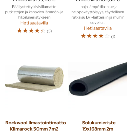
Päällystetty kivivillamatto
Laaja lämpötila-alue ja
putkistojen ja kanavien lämmön-ja
helppokäyttöisyys, täydellinen
hikoiluneristykseen
ratkaisu LVI-laitteisiin ja muihin
Heti saatavilla
sovellu...
Heti saatavilla
☆
☆
☆
☆
☆
(5)
☆
☆
☆
☆
☆
(1)
Rockwool
Ilmastointimatto
Solukumieriste
Klimarock 50mm 7m2
19x168mm 2m