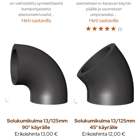
on valmistettu synteettisestä
asennetaan iv-kanavan käyrän
kumipohjaisesta
päälle ja saumataan
elastomeerivaahd...
umpinaiseksi....
Heti saatavilla
Heti saatavilla
☆
☆
☆
☆
☆
(1)
Solukumikulma 13/125mm
Solukumikulma 13/125mm
90° käyrälle
45° käyrälle
Erikoishinta
13,00 €
Erikoishinta
12,00 €