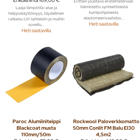
Erikoishinta
169,00 €
Erittäin joustava eristemateriaali.
Valmistettu synteettisestä
Laaja lämpötila-alue ja
kumipohjaisesta
helppokäyttöisyys, täydellinen
elastomeerivaahdos...
ratkaisu LVI-laitteisiin ja muihin
Heti saatavilla
sovellu...
Heti saatavilla
Paroc
Alumiiniteippi
Rockwool
Paloverkkomatto
Blackcoat musta
50mm Conlit FM Balu EI30
110mm/50m
4,5m2