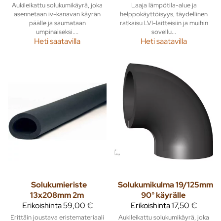
Aukileikattu solukumikäyrä, joka
Laaja lämpötila-alue ja
asennetaan iv-kanavan käyrän
helppokäyttöisyys, täydellinen
päälle ja saumataan
ratkaisu LVI-laitteisiin ja muihin
umpinaiseksi....
sovellu...
Heti saatavilla
Heti saatavilla
Solukumieriste
Solukumikulma 19/125mm
13x208mm 2m
90° käyrälle
Erikoishinta
59,00 €
Erikoishinta
17,50 €
Erittäin joustava eristemateriaali
Aukileikattu solukumikäyrä, joka