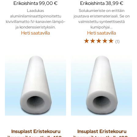
Erikoishinta
99,00 €
Erikoishinta
38,99 €
Laadukas
Solukumieriste on erittäin
alumiinilaminaattipinnoitettu
joustava eristemateriaali. Se on
kivivillamatto IV-kanavien lämpö-
valmistettu synteettisestä
ja kondenssieristyksiin.
kumipohjai...
Heti saatavilla
Heti saatavilla
☆
☆
☆
☆
☆
(1)
Insuplast
Eristekouru
Insuplast
Eristekouru