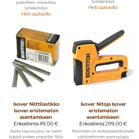
työskentelyä
paikoilleen, nopeuttaa
Heti saatavilla
työskentelyä
Heti saatavilla
Isover
Niittilaatikko
Isover
Nitoja Isover
Isover eristematon
eristematon
asentamiseen
asentamiseen
Erikoishinta
49,00 €
Erikoishinta
299,00 €
Aseta taipuisa levy tai matto
Nitominen on teräslankasidonnalle
tiukasti putken ympärille. Nido
vaihtoehtoinen asennustapa