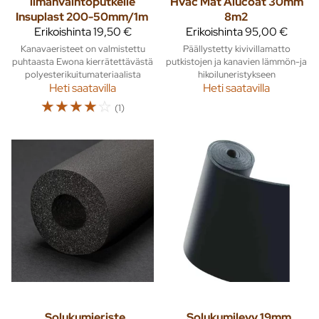
ilmanvaihtoputkelle
Hvac Mat Alucoat 30mm
Insuplast 200-50mm/1m
8m2
Erikoishinta
19,50 €
Erikoishinta
95,00 €
Kanavaeristeet on valmistettu
Päällystetty kivivillamatto
puhtaasta Ewona kierrätettävästä
putkistojen ja kanavien lämmön-ja
polyesterikuitumateriaalista
hikoiluneristykseen
Heti saatavilla
Heti saatavilla
☆
☆
☆
☆
☆
(1)
Solukumieriste
Solukumilevy 19mm