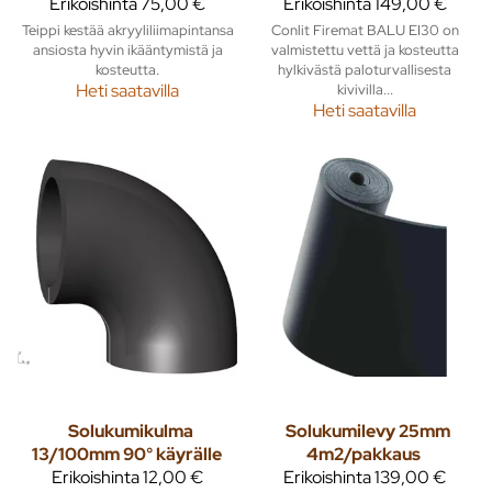
Erikoishinta
75,00 €
Erikoishinta
149,00 €
Teippi kestää akryyliliimapintansa
Conlit Firemat BALU EI30 on
ansiosta hyvin ikääntymistä ja
valmistettu vettä ja kosteutta
kosteutta.
hylkivästä paloturvallisesta
Heti saatavilla
kivivilla...
Heti saatavilla
Solukumikulma
Solukumilevy 25mm
13/100mm 90° käyrälle
4m2/pakkaus
Erikoishinta
12,00 €
Erikoishinta
139,00 €