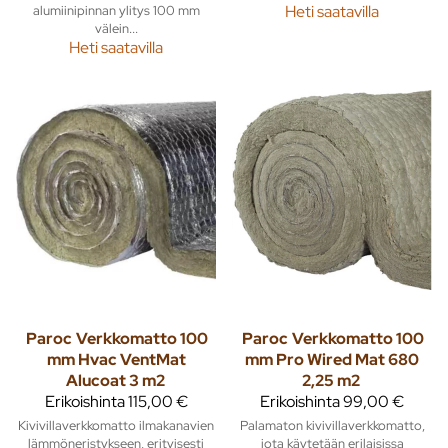
alumiinipinnan ylitys 100 mm
Heti saatavilla
välein...
Heti saatavilla
Paroc
Verkkomatto 100
Paroc
Verkkomatto 100
mm Hvac VentMat
mm Pro Wired Mat 680
Alucoat 3 m2
2,25 m2
Erikoishinta
115,00 €
Erikoishinta
99,00 €
Kivivillaverkkomatto ilmakanavien
Palamaton kivivillaverkkomatto,
lämmöneristykseen, erityisesti
jota käytetään erilaisissa