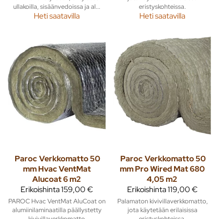
ullakoilla, sisäänvedoissa ja al...
eristyskohteissa.
Heti saatavilla
Heti saatavilla
Paroc
Verkkomatto 50
Paroc
Verkkomatto 50
mm Hvac VentMat
mm Pro Wired Mat 680
Alucoat 6 m2
4,05 m2
Erikoishinta
159,00 €
Erikoishinta
119,00 €
PAROC Hvac VentMat AluCoat on
Palamaton kivivillaverkkomatto,
alumiinilaminaatilla päällystetty
jota käytetään erilaisissa
kivivillaverkkomatto
eristyskohteissa.