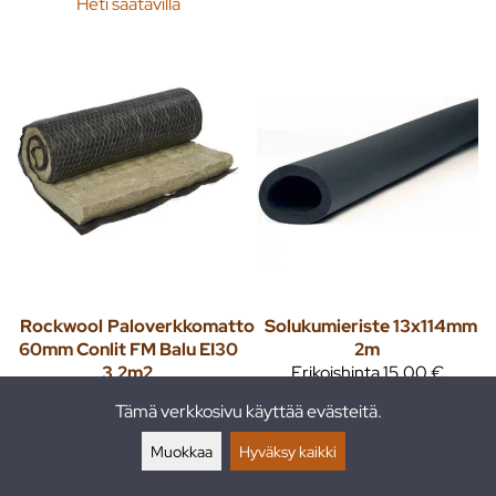
Heti saatavilla
Rockwool
Paloverkkomatto
Solukumieriste 13x114mm
60mm Conlit FM Balu EI30
2m
3,2m2
Erikoishinta
15,00 €
Erikoishinta
125,00 €
Erittäin joustava eristemateriaali
Tämä verkkosivu käyttää evästeitä.
on valmistettu synteettisestä
Rockwool Conlit Firemat BALU
kumipohjaisesta
EI30 on valmistettu vettä ja
Muokkaa
Hyväksy kaikki
elastomeerivaahd...
kosteutta hylkivästä
Heti saatavilla
paloturvallisesta ...