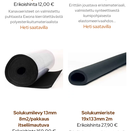
Erikoishinta
12,00 €
Erittäin joustava eristemateriaali,
valmistettu synteettisestä
Kanavaeristeet on valmistettu
kumipohjaisesta
puhtaasta Ewona kierrätettävästä
elastomeerivaahdos...
polyesterikuitumateriaalista
Heti saatavilla
Heti saatavilla
Solukumilevy 13mm
Solukumieriste
8m2/pakkaus
19x133mm 2m
itseliimautuva
Erikoishinta
27,90 €