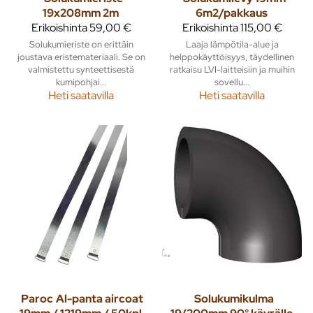
19x208mm 2m
6m2/pakkaus
Erikoishinta
59,00 €
Erikoishinta
115,00 €
Solukumieriste on erittäin
Laaja lämpötila-alue ja
joustava eristemateriaali. Se on
helppokäyttöisyys, täydellinen
valmistettu synteettisestä
ratkaisu LVI-laitteisiin ja muihin
kumipohjai...
sovellu...
Heti saatavilla
Heti saatavilla
Paroc
Al-panta aircoat
Solukumikulma