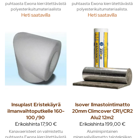
puhtaasta Ewona kierrätettävästä
puhtaasta Ewona kierrätettävästä
polyesterikuitumateriaalista
polyesterikuitumateriaalista.
Heti saatavilla
Heti saatavilla
Insuplast
Eristekäyrä
Isover
Ilmastointimatto
ilmanvaihtoputkelle 160-
20mm Climcover CR1/CR2
100 /90
Alu2 12m2
Erikoishinta
17,90 €
Erikoishinta
199,00 €
Kanavaeristeet on valmistettu
Alumiinipintainen
puhtaasta Ewona kierrätettävästä
mineraalivillamatto talotekniikan