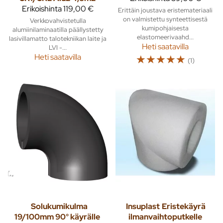
Erikoishinta
119,00 €
Erittäin joustava eristemateriaali
on valmistettu synteettisestä
Verkkovahvistetulla
kumipohjaisesta
alumiinilaminaatilla päällystetty
elastomeerivaahd...
lasivillamatto talotekniikan laite ja
Heti saatavilla
LVI -...
Heti saatavilla
☆
☆
☆
☆
☆
(1)
Solukumikulma
Insuplast
Eristekäyrä
19/100mm 90° käyrälle
ilmanvaihtoputkelle