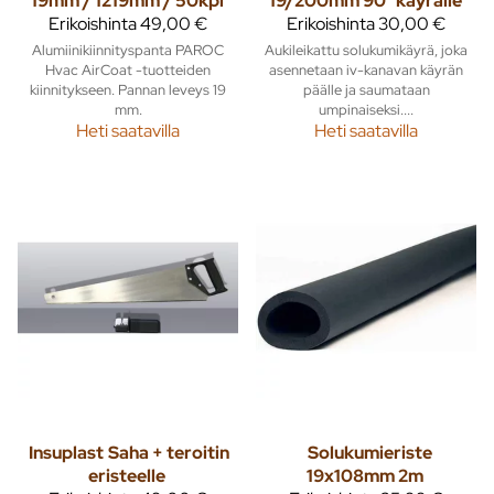
19mm / 1219mm / 50kpl
19/200mm 90° käyrälle
Erikoishinta
49,00 €
Erikoishinta
30,00 €
Alumiinikiinnityspanta PAROC
Aukileikattu solukumikäyrä, joka
Hvac AirCoat -tuotteiden
asennetaan iv-kanavan käyrän
kiinnitykseen. Pannan leveys 19
päälle ja saumataan
mm.
umpinaiseksi....
Heti saatavilla
Heti saatavilla
Insuplast
Saha + teroitin
Solukumieriste
eristeelle
19x108mm 2m