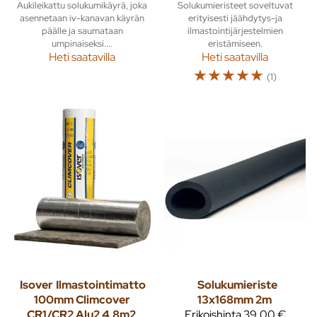
Aukileikattu solukumikäyrä, joka
Solukumieristeet soveltuvat
asennetaan iv-kanavan käyrän
erityisesti jäähdytys-ja
päälle ja saumataan
ilmastointijärjestelmien
umpinaiseksi....
eristämiseen.
Heti saatavilla
Heti saatavilla
☆
☆
☆
☆
☆
(1)
Isover
Ilmastointimatto
Solukumieriste
100mm Climcover
13x168mm 2m
CR1/CR2 Alu2 4,8m2
Erikoishinta
39,00 €