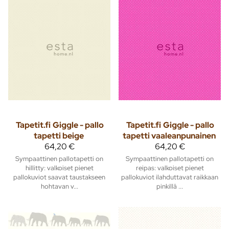
Tapetit.fi
Giggle - pallo
Tapetit.fi
Giggle - pallo
tapetti beige
tapetti vaaleanpunainen
64,20 €
64,20 €
Sympaattinen pallotapetti on
Sympaattinen pallotapetti on
hillitty: valkoiset pienet
reipas: valkoiset pienet
pallokuviot saavat taustakseen
pallokuviot ilahduttavat raikkaan
hohtavan v...
pinkillä ...