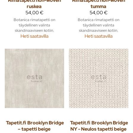
Rimatapetti non-woven
Rimatapetti non-woven
ruskea
tumma
54,00 €
54,00 €
Botanica rimatapetti on
Botanica rimatapetti on
täydellinen valinta
täydellinen valinta
skandinaaviseen kotiin.
skandinaaviseen kotiin.
Heti saatavilla
Heti saatavilla
Tapetit.fi
Brooklyn Bridge
Tapetit.fi
Brooklyn Bridge
– tapetti beige
NY - Neulos tapetti beige