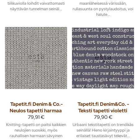
tiilikuviolla loihdit vaivattomasti
maanläheisessä värissään,
näyttävän tunnelman seinäl...
rullasuunta on pystylaudoitus, voi
halute...
Tapetit.fi
Denim & Co.-
Tapetit.fi
Denim&Co. -
Neulos tapetti harmaa
Teksti tapetti violetti
79,91 €
79,90 €
Knitting-tapetti on paitsi kaikkien
Urbaani tekstitapetti on trendikäs
neulojien suosikki, myös
seinällä! Hieno kirjaintyyppi ja
rauhallisen harmaan sävyinen
erilaiset taustasävyt tekevät...