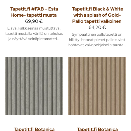
Tapetit.fi
#FAB – Esta
Tapetit.fi
Black & White
Home- tapetti musta
with a splash of Gold-
69,90 €
Pallo tapetti valkoinen
64,20 €
Elävä, kalkkiseinää muistuttava,
tapetti mustalla värillä on tehokas
Sympaattinen pallotapetti on
ja näyttävä seinäpintamateri...
hillitty: hopeat pienet pallokuviot
hohtavat valkopohjaisella tausta...
Tapetit.fi
Botanica
Tapetit.fi
Botanica