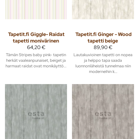
Tapetit.fi
Giggle- Raidat
Tapetit.fi
Ginger - Wood
tapetti monivärinen
tapetti beige
64,20 €
89,90 €
Tämän Stripes baby pink- tapetin
Lautakuvioinen tapetti on nopea
herkät vaaleanpunaiset, beiget ja
ja helppo tapa saada
harmaat raidat ovat monikäyttö...
luonnonläheistä tunnelmaa niin
moderneihin k...