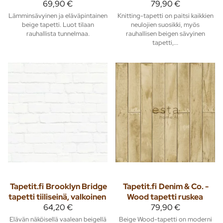
69,90 €
79,90 €
Lämminsävyinen ja eläväpintainen
Knitting-tapetti on paitsi kaikkien
beige tapetti. Luot tilaan
neulojien suosikki, myös
rauhallista tunnelmaa.
rauhallisen beigen sävyinen
tapetti,...
Tapetit.fi
Brooklyn Bridge
Tapetit.fi
Denim & Co. -
tapetti tiiliseinä, valkoinen
Wood tapetti ruskea
64,20 €
79,90 €
Elävän näköisellä vaalean beigellä
Beige Wood-tapetti on moderni