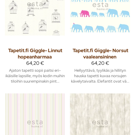
Tapetit.fi
Giggle- Linnut
Tapetit.fi
Giggle- Norsut
hopeanharmaa
vaaleansininen
64,20 €
64,20 €
Ajaton tapetti sopii paitsi eri-
Hellyyttävä, tyylikäs ja hillityn
ikäisille lapsille, myös kodin muihin
hauska tapetti kuvaa norsujen
tiloihin suurempinakin pint...
kävelytaivalta. Elefantit ovat vä...