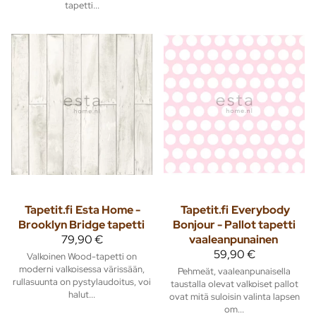
tapetti...
Tapetit.fi
Esta Home -
Tapetit.fi
Everybody
Brooklyn Bridge tapetti
Bonjour - Pallot tapetti
79,90 €
vaaleanpunainen
59,90 €
Valkoinen Wood-tapetti on
moderni valkoisessa värissään,
Pehmeät, vaaleanpunaisella
rullasuunta on pystylaudoitus, voi
taustalla olevat valkoiset pallot
halut...
ovat mitä suloisin valinta lapsen
om...