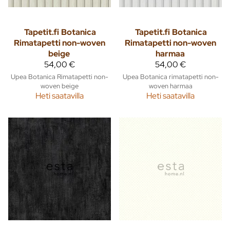
Tapetit.fi
Botanica
Tapetit.fi
Botanica
Rimatapetti non-woven
Rimatapetti non-woven
beige
harmaa
54,00 €
54,00 €
Upea Botanica Rimatapetti non-
Upea Botanica rimatapetti non-
woven beige
woven harmaa
Heti saatavilla
Heti saatavilla