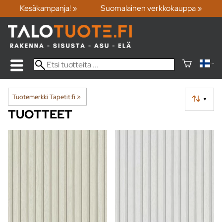
Kesäkampanja! »
Suomalainen verkkokauppa »
Tuotemerkki Tapetit.fi
‪»
▼
TUOTTEET