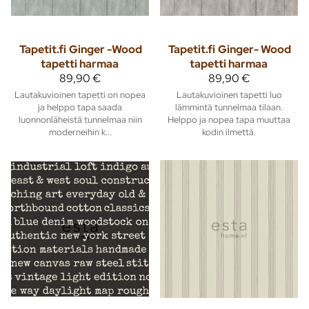
Tapetit.fi
Ginger -Wood
Tapetit.fi
Ginger- Wood
tapetti harmaa
tapetti harmaa
89,90 €
89,90 €
Lautakuvioinen tapetti on nopea
Lautakuvioinen tapetti luo
ja helppo tapa saada
lämmintä tunnelmaa tilaan.
luonnonläheistä tunnelmaa niin
Helppo ja nopea tapa muuttaa
moderneihin k...
kodin ilmettä.