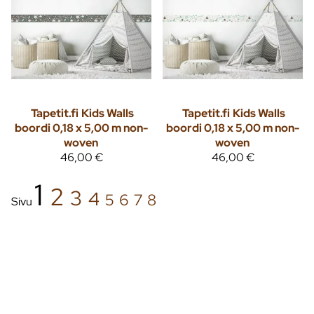
Tapetit.fi
Kids Walls
Tapetit.fi
Kids Walls
boordi 0,18 x 5,00 m non-
boordi 0,18 x 5,00 m non-
woven
woven
46,00 €
46,00 €
1
2
3
4
5
6
7
8
Sivu