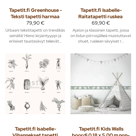
Tapetit.fi
Greenhouse -
Tapetit.fi
Isabelle-
Teksti tapetti harmaa
Raitatapetti ruskea
79,90 €
69,90 €
Urbaani tekstitapetti on trendikäs
Ajaton ja klassinen tapetti, jossa
seinällä! Hieno kirjaintyyppi ja
on liidun piirrosjälkeä muistuttavat
erilaiset taustasävyt tekevät...
ohuet, ruskean sävyiset r...
Tapetit.fi
Isabelle-
Tapetit.fi
Kids Walls
Vihannekset tapetti
boordi 0,18 x 5,00 m non-