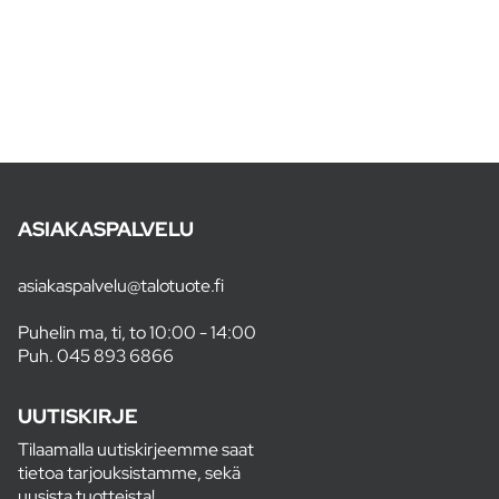
ASIAKASPALVELU
asiakaspalvelu@talotuote.fi
Puhelin ma, ti, to 10:00 - 14:00
Puh.
045 893 6866
UUTISKIRJE
Tilaamalla uutiskirjeemme saat
tietoa tarjouksistamme, sekä
uusista tuotteista!