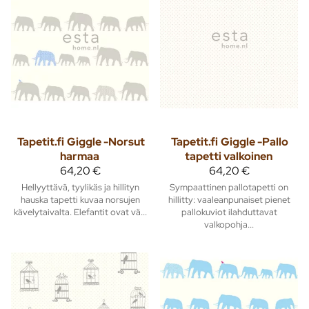
Tapetit.fi
Giggle -Norsut
Tapetit.fi
Giggle -Pallo
harmaa
tapetti valkoinen
64,20 €
64,20 €
Hellyyttävä, tyylikäs ja hillityn
Sympaattinen pallotapetti on
hauska tapetti kuvaa norsujen
hillitty: vaaleanpunaiset pienet
kävelytaivalta. Elefantit ovat vä...
pallokuviot ilahduttavat
valkopohja...