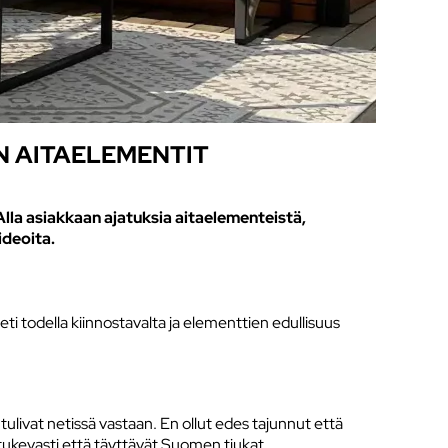
N AITAELEMENTIT
la asiakkaan ajatuksia aitaelementeistä,
ideoita.
eti todella kiinnostavalta ja elementtien edullisuus
tulivat netissä vastaan. En ollut edes tajunnut että
n tukevasti että täyttävät Suomen tiukat