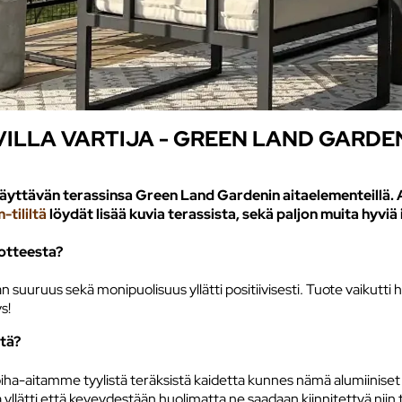
ILLA VARTIJA - GREEN LAND GARDE
tävän terassinsa Green Land Gardenin aitaelementeillä. Al
-tililtä
löydät lisää kuvia terassista, sekä paljon muita hyviä 
uotteesta?
n suuruus sekä monipuolisuus yllätti positiivisesti. Tuote vaikutti h
s!
stä?
ä piha-aitamme tyylistä teräksistä kaidetta kunnes nämä alumiiniset 
 ja yllätti että keveydestään huolimatta ne saadaan kiinnitettyä nii