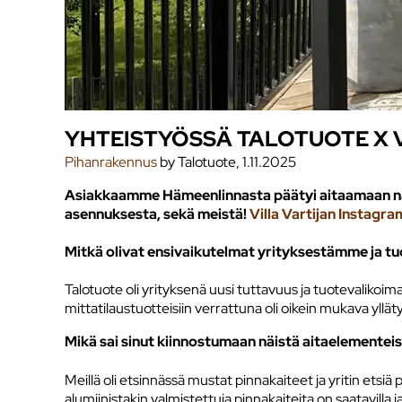
YHTEISTYÖSSÄ TALOTUOTE X V
Pihanrakennus
by Talotuote, 1.11.2025
Asiakkaamme Hämeenlinnasta päätyi aitaamaan näyt
asennuksesta, sekä meistä!
Villa Vartijan Instagram
Mitkä olivat ensivaikutelmat yrityksestämme ja t
Talotuote oli yrityksenä uusi tuttavuus ja tuotevalikoima
mittatilaustuotteisiin verrattuna oli oikein mukava ylläty
Mikä sai sinut kiinnostumaan näistä aitaelementei
Meillä oli etsinnässä mustat pinnakaiteet ja yritin etsi
alumiinistakin valmistettuja pinnakaiteita on saatavilla