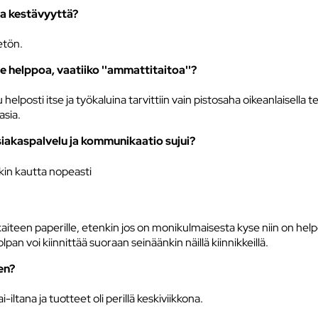
 ja kestävyyttä?
etön.
e helppoa, vaatiiko ''ammattitaitoa''?
helposti itse ja työkaluina tarvittiin vain pistosaha oikeanlaisell
asia.
iakaspalvelu ja kommunikaatio sujui?
nkin kautta nopeasti
kaiteen paperille, etenkin jos on monikulmaisesta kyse niin on help
n voi kiinnittää suoraan seinäänkin näillä kiinnikkeillä.
en?
iltana ja tuotteet oli perillä keskiviikkona.