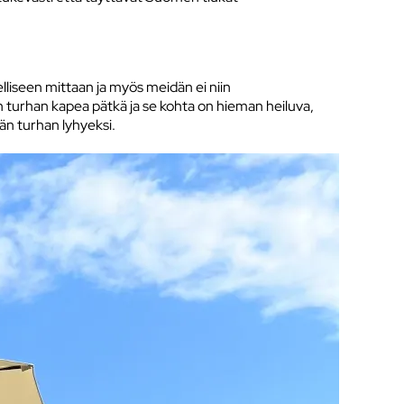
peelliseen mittaan ja myös meidän ei niin
än turhan kapea pätkä ja se kohta on hieman heiluva,
än turhan lyhyeksi.