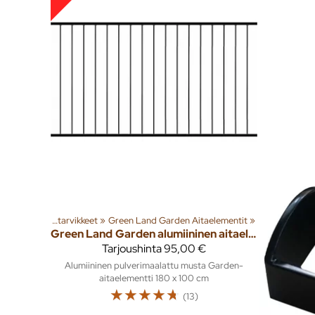
‪»
Aidat ja aitatarvikkeet
‪»
Green Land Garden Aitaelementit
‪»
Green Land
Garden alumiininen aitaelementti 100x180cm, musta
Tarjoushinta
95,00 €
Alumiininen pulverimaalattu musta Garden-
aitaelementti 180 x 100 cm
☆
☆
☆
☆
☆
(13)