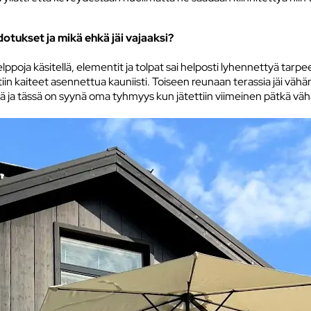
dotukset ja mikä ehkä jäi vajaaksi?
a helppoja käsitellä, elementit ja tolpat sai helposti lyhennettyä tar
tiin kaiteet asennettua kauniisti. Toiseen reunaan terassia jäi väh
sä ja tässä on syynä oma tyhmyys kun jätettiin viimeinen pätkä väh