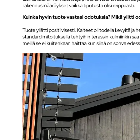
rakennusmääräykset vaikka tiputusta olisi reippaasti.
Kuinka hyvin tuote vastasi odotuksia? Mikä ylitti o
Tuote yllätti positiivisesti. Kaiteet oli todella kevyitä j
standardimitoituksella tehtyihin terassin kulmiinkin saa
meillä se ei kuitenkaan haittaa kun siinä on sohva edes