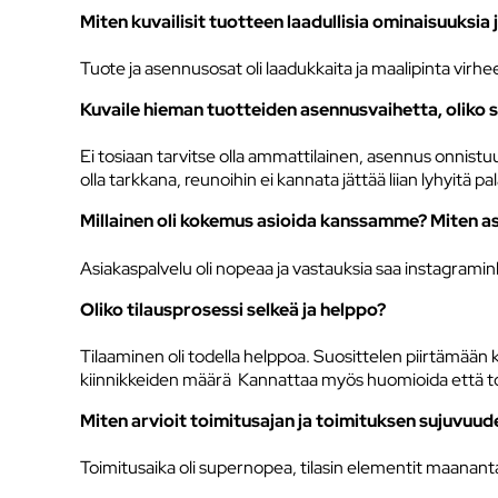
Miten kuvailisit tuotteen laadullisia ominaisuuksia
Tuote ja asennusosat oli laadukkaita ja maalipinta virhe
Kuvaile hieman tuotteiden asennusvaihetta, oliko s
Ei tosiaan tarvitse olla ammattilainen, asennus onnistuu 
olla tarkkana, reunoihin ei kannata jättää liian lyhyitä pal
Millainen oli kokemus asioida kanssamme? Miten as
Asiakaspalvelu oli nopeaa ja vastauksia saa instagrami
Oliko tilausprosessi selkeä ja helppo?
Tilaaminen oli todella helppoa. Suosittelen piirtämään 
kiinnikkeiden määrä Kannattaa myös huomioida että tolpa
Miten arvioit toimitusajan ja toimituksen sujuvuud
Toimitusaika oli supernopea, tilasin elementit maanantai-