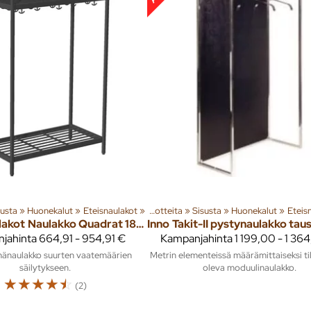
susta
‪»
Huonekalut
‪»
Eteisnaulakot
‪»
Tuoteryhmiä ja tuotteita
‪»
Sisusta
‪»
Huonekalut
‪»
Eteis
lakot
Naulakko Quadrat 1804
Inno
jahinta
664,91 - 954,91 €
Kampanjahinta
1 199,00 - 1 36
mänaulakko suurten vaatemäärien
Metrin elementeissä määrämittaiseksi ti
säilytykseen.
oleva moduulinaulakko.
☆
☆
☆
☆
☆
(2)