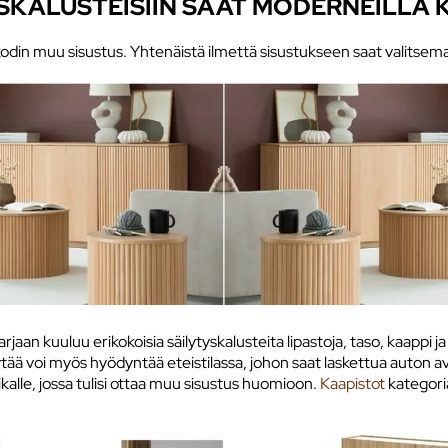
YSKALUSTEISIIN SAAT MODERNEILLA
odin muu sisustus. Yhtenäistä ilmettä sisustukseen saat valitsema
rjaan kuuluu erikokoisia säilytyskalusteita lipastoja, taso, kaapp
ä voi myös hyödyntää eteistilassa, johon saat laskettua auton a
paikalle, jossa tulisi ottaa muu sisustus huomioon.
Kaapistot
kategoria