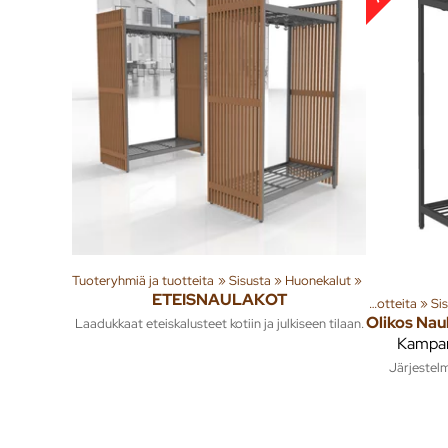
Tuoteryhmiä ja tuotteita
‪»
Sisusta
‪»
Huonekalut
‪»
ETEISNAULAKOT
Tuoteryhmiä ja tuotteita
‪»
Si
Olikos Nau
Laadukkaat eteiskalusteet kotiin ja julkiseen tilaan.
Kampan
Järjestel