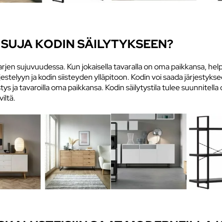
ISUJA KODIN SÄILYTYKSEEN?
arjen sujuvuudessa. Kun jokaisella tavaralla on oma paikkansa, hel
ärjestelyyn ja kodin siisteyden ylläpitoon. Kodin voi saada järjestyks
stys ja tavaroilla oma paikkansa. Kodin säilytystila tulee suunnit
iltä.