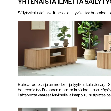
YHTENÄISTÄ ILMETTÄ SÄILYT
Säilytyskalusteita valittaessa on hyvä ottaa huomioon k
Bohox-tuotesarja on moderni ja tyylikäs kalustesarja. Sa
boheemia tyyliä kannen marmorikuvioinen taso. Yöpöytä
lisätarvetta vaatesäilytykselle ja kaappi tulisi sijoittaa 