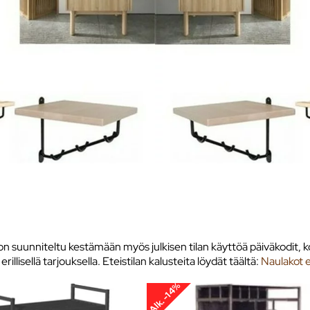
ka on suunniteltu kestämään myös julkisen tilan käyttöä päiväkodit, k
llisellä tarjouksella. Eteistilan kalusteita löydät täältä:
Naulakot 
Alk. -14%