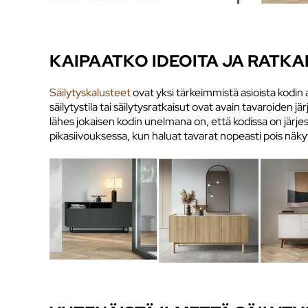
KAIPAATKO IDEOITA JA RATKA
Säilytyskalusteet
ovat yksi tärkeimmistä asioista kodin 
säilytystila tai säilytysratkaisut ovat avain tavaroiden j
lähes jokaisen kodin unelmana on, että kodissa on järje
pikasiivouksessa, kun haluat tavarat nopeasti pois näkyv