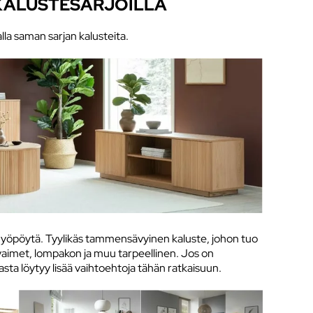
 KALUSTESARJOILLA
lla saman sarjan kalusteita.
i ja yöpöytä. Tyylikäs tammensävyinen kaluste, johon tuo
vaimet, lompakon ja muu tarpeellinen. Jos on
sta löytyy lisää vaihtoehtoja tähän ratkaisuun.