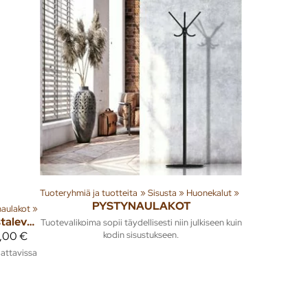
Tuoteryhmiä ja tuotteita
‪»
Sisusta
‪»
Huonekalut
‪»
PYSTYNAULAKOT
naulakot
‪»
Takit-II pystynaulakko taustalevyllä moduulinaulakko 1m
Tuotevalikoima sopii täydellisesti niin julkiseen kuin
kodin sisustukseen.
4,00 €
lattavissa