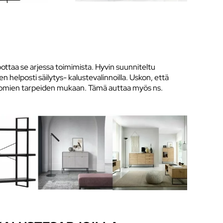
pottaa se arjessa toimimista. Hyvin suunniteltu
een helposti säilytys- kalustevalinnoilla. Uskon, että
ella omien tarpeiden mukaan. Tämä auttaa myös ns.