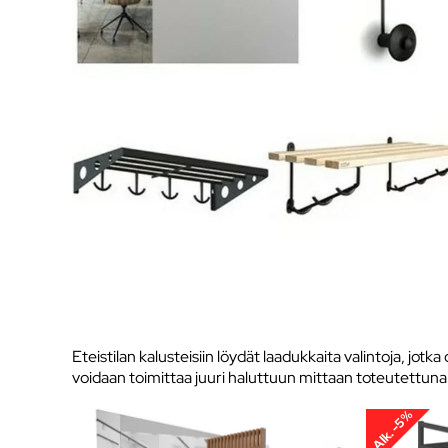
Eteistilan kalusteisiin löydät laadukkaita valintoja, jot
voidaan toimittaa juuri haluttuun mittaan toteutettuna eri
Alk. -5%