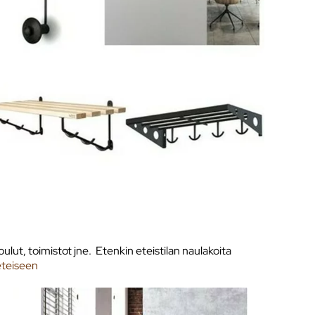
oulut, toimistot jne. Etenkin eteistilan naulakoita
eteiseen