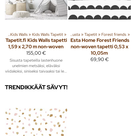
etit
‪»
Kids Walls
Tuoteryhmiä ja tuotteita
‪»
Kids Walls Tapetit
‪»
‪»
Sisusta
‪»
Tapetit
‪»
Forest friends
‪»
Tapetit.fi
Kids Walls tapetti
Esta Home
Forest Friends
1,59 x 2,70 m non-woven
non-woven tapetti 0,53 x
155,00 €
10,05m
69,90 €
Sisusta tapeteilla lastenhuone
unelmien metsäksi, eläväksi
viidakoksi, siniseksi taivaaksi tai le...
TRENDIKKÄÄT SÄVYT!