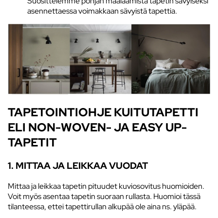
Suosittelemme pohjan maalaamista tapetin sävyiseksi
asennettaessa voimakkaan sävyistä tapettia.
TAPETOINTIOHJE KUITUTAPETTI
ELI NON-WOVEN- JA EASY UP-
TAPETIT
1. MITTAA JA LEIKKAA VUODAT
Mittaa ja leikkaa tapetin pituudet kuviosovitus huomioiden.
Voit myös asentaa tapetin suoraan rullasta. Huomioi tässä
tilanteessa, ettei tapettirullan alkupää ole aina ns. yläpää.