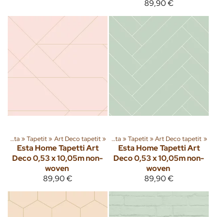
89,90 €
Sisusta
‪»
Tuoteryhmiä ja tuotteita
Tapetit
‪»
Art Deco tapetit
‪»
‪»
Sisusta
‪»
Tapetit
‪»
Art Deco tapetit
‪»
Esta Home
Tapetti Art
Esta Home
Tapetti Art
Deco 0,53 x 10,05m non-
Deco 0,53 x 10,05m non-
woven
woven
89,90 €
89,90 €