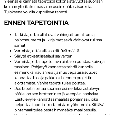
Yleensä ei kannata tapetoida kokonaista vuotaa suoraan
kulman yli, sillä kulmassa on usein epätasaisuuksia.
Tuloksena voi olla kupruileva tapetti.
ENNEN TAPETOINTIA
Tarkista, että rullat ovat vahingoittumattomia,
painosnumerot ja -kirjaimet sekä värit ovat rullissa
samat.
Varmista, että rullia on riittävä määrä.
Säilytä etiketit lisätilauksia varten.
Varmista, että tapetoitava pinta on puhdas, kuiva ja
tasainen. Pohjatyö kannattaa tehdä kunnolla
esimerkiksi naulanreiät ja muut epätasaisuudet
kannattaa hioa ja pakkeloida ennen projektin
aloittamista. Vanha tapetti tulee poistaa.
Jos tapetin pistää suoraan esimerkiksi lastulevyn
päälle, on sen irrottaminen jälkeenpäin hankalaa.
Lastulevylle kannattaa maalata pohjamaali, joka
helpottaa tapetin irrottamista myöhemmin. Kiiltävä
pintamaali tulee pestä himmeäksi maalipesulla.