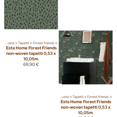
‪»
Sisusta
‪»
Tapetit
‪»
Forest friends
‪»
Esta Home
Forest Friends
non-woven tapetti 0,53 x
10,05m
69,90 €
Tuoteryhmiä ja tuotteita
‪»
Sisusta
‪»
Tapetit
‪»
Forest friends
‪»
Esta Home
Forest Friends
non-woven tapetti 0,53 x
10,05m