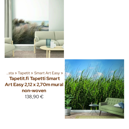
»
Sisusta
‪»
Tapetit
‪»
Smart Art Easy
‪»
Tapetit.fi
Tapetti Smart
Art Easy 2,12 x 2,70m mural
non-woven
138,90 €