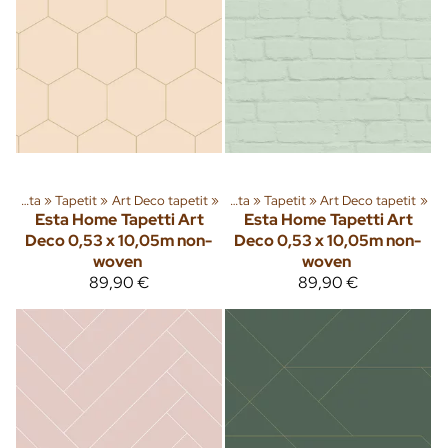
Sisusta
‪»
Tuoteryhmiä ja tuotteita
Tapetit
‪»
Art Deco tapetit
‪»
‪»
Sisusta
‪»
Tapetit
‪»
Art Deco tapetit
‪»
Esta Home
Tapetti Art
Esta Home
Tapetti Art
Deco 0,53 x 10,05m non-
Deco 0,53 x 10,05m non-
woven
woven
89,90 €
89,90 €