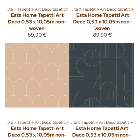
Sisusta
‪»
Tuoteryhmiä ja tuotteita
Tapetit
‪»
Art Deco tapetit
‪»
‪»
Sisusta
‪»
Tapetit
‪»
Art Deco tapetit
‪»
Esta Home
Tapetti Art
Esta Home
Tapetti Art
Deco 0,53 x 10,05m non-
Deco 0,53 x 10,05m non-
woven
woven
89,90 €
89,90 €
Sisusta
‪»
Tuoteryhmiä ja tuotteita
Tapetit
‪»
Art Deco tapetit
‪»
‪»
Sisusta
‪»
Tapetit
‪»
Art Deco tapetit
‪»
Esta Home
Tapetti Art
Esta Home
Tapetti Art
Deco 0,53 x 10,05m non-
Deco 0,53 x 10,05m non-