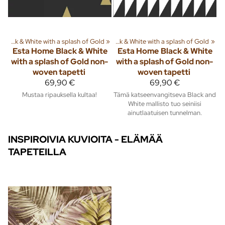
iä ja tuotteita
»
Black & White with a splash of Gold
‪»
Sisusta
‪»
Tapetit
‪»
‪»
Black & White with a splash of Gold
‪»
Esta Home
Black & White
Esta Home
Black & White
with a splash of Gold non-
with a splash of Gold non-
woven tapetti
woven tapetti
69,90 €
69,90 €
Mustaa ripauksella kultaa!
Tämä katseenvangitseva Black and
White mallisto tuo seiniisi
ainutlaatuisen tunnelman.
INSPIROIVIA KUVIOITA - ELÄMÄÄ
TAPETEILLA