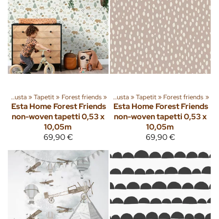
‪»
Sisusta
‪»
Tuoteryhmiä ja tuotteita
Tapetit
‪»
Forest friends
‪»
‪»
Sisusta
‪»
Tapetit
‪»
Forest friends
‪»
Esta Home
Forest Friends
Esta Home
Forest Friends
non-woven tapetti 0,53 x
non-woven tapetti 0,53 x
10,05m
10,05m
69,90 €
69,90 €