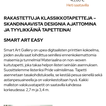
45,60 €
Heti saatavilla
RAKASTETTUJA KLASSIKKOTAPETTEJA –
SKANDINAAVISTA DESIGNIA AJATTOMINA
JA TYYLIKKÄINÄ TAPETTEINA!
SMART ART EASY
Smart Art Gallery on upea digitaalisten printtien kokoelma,
joiden avulla saat loihdittua seinillesi ennenkokemattomia
maisemia ja tunnelmia! Materiaalina on non-woven
kuitutapetti, joka takaa helpon liisteri seinään asennuksen.
Suosittelemme liisteriksi Pride valmisliimaa. Tapetti
asennetaan tasakohdistuksella, se kestää pesua sienellä sekä
astianpesuaineella ja on valonkestoltaan hyvä. Kaikki
malliston valokuvatapetit on saatavilla kahdessa
korkeudessa: 2,7 m ja 3,4 m.