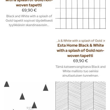
woven tapetti
69,90 €
Black and White with a splash of
Gold tapetit sopivat täydellisesti
tyylikkäisiin skandinaavisiin...
iä ja tuotteita
‪»
Sisusta
‪»
Tapetit
‪»
Black & White with a splash of Gold
‪»
Esta Home
Black & White
with a splash of Gold non-
woven tapetti
69,90 €
Tämä katseenvangitseva Black and
White mallisto tuo seiniisi
ainutlaatuisen tunnelman.