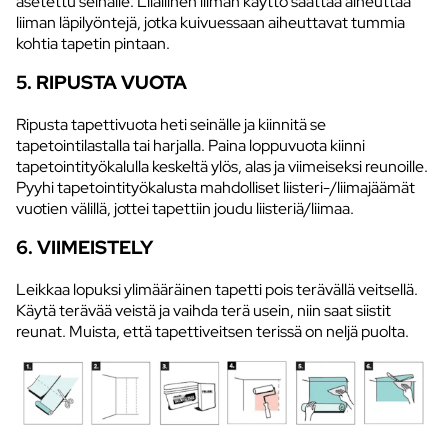
asetettu seinälle. Liiallinen liiman käyttö saattaa aiheuttaa
liiman läpilyöntejä, jotka kuivuessaan aiheuttavat tummia
kohtia tapetin pintaan.
5. RIPUSTA VUOTA
Ripusta tapettivuota heti seinälle ja kiinnitä se
tapetointilastalla tai harjalla. Paina loppuvuota kiinni
tapetointityökalulla keskeltä ylös, alas ja viimeiseksi reunoille.
Pyyhi tapetointityökalusta mahdolliset liisteri-/liimajäämät
vuotien välillä, jottei tapettiin joudu liisteriä/liimaa.
6. VIIMEISTELY
Leikkaa lopuksi ylimääräinen tapetti pois terävällä veitsellä.
Käytä terävää veistä ja vaihda terä usein, niin saat siistit
reunat. Muista, että tapettiveitsen terissä on neljä puolta.