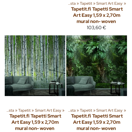
Tuoteryhmiä ja tuotteita
‪»
Sisusta
‪»
Tapetit
‪»
Smart Art Easy
‪»
Tapetit.fi
Tapetti Smart
Art Easy 1,59 x 2,70m
mural non- woven
103,60 €
»
Sisusta
‪»
Tuoteryhmiä ja tuotteita
Tapetit
‪»
Smart Art Easy
‪»
‪»
Sisusta
‪»
Tapetit
‪»
Smart Art Easy
‪»
Tapetit.fi
Tapetti Smart
Tapetit.fi
Tapetti Smart
Art Easy 1,59 x 2,70m
Art Easy 1,59 x 2,70m
mural non- woven
mural non- woven