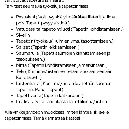
tarvittavat tapettirullamäärät.
Tarvitset seuraavia työkaluja tapetoinnissa:
Pesusieni ( Voit pyyhkiä ylimääräiset liisterit ja liimat
pois. Tapetti pysyy siistinä.)
Vatupassi tai tapetointiluoti ( Tapetin kohdistamiseen.)
Sivellin
Tapetointityökalu( Kulmien yms. tasoittamiseen.)
Sakset (Tapetin leikkaamiseen.)
Saumarulla (Tapettisaumojen kiinnittämiseen ja
tasoitukseen.)
Mitta (Tapetin kohdistamiseen ja merkintään.)
Tela ( Kun liima/liisteri levitetään suoraan seinään.
Kuitutapetit)
Liisteriharja ( Kun liima/liisteri levitetään suoraan
tapettiin. Paperitapetit)
Tapettiveitsi (Tapetin katkaisuun.)
Lisäksi tarvitse laadukasta tapettiliimaa/liisteriä.
Alla vinkkejä videon muodossa, miten lähteä liikkeelle
tapetoinnissa! Tämä kannattaa katsoa!