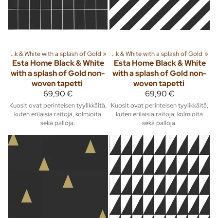
iä ja tuotteita
»
Black & White with a splash of Gold
‪»
Sisusta
‪»
Tapetit
‪»
‪»
Black & White with a splash of Gold
‪»
Esta Home
Black & White
Esta Home
Black & White
with a splash of Gold non-
with a splash of Gold non-
woven tapetti
woven tapetti
69,90 €
69,90 €
Kuosit ovat perinteisen tyylikkäitä,
Kuosit ovat perinteisen tyylikkäitä,
kuten erilaisia raitoja, kolmioita
kuten erilaisia raitoja, kolmioita
sekä palloja.
sekä palloja.