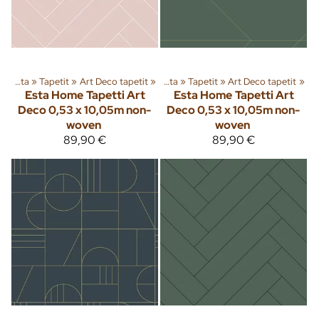
Sisusta
‪»
Tuoteryhmiä ja tuotteita
Tapetit
‪»
Art Deco tapetit
‪»
‪»
Sisusta
‪»
Tapetit
‪»
Art Deco tapetit
‪»
Esta Home
Tapetti Art
Esta Home
Tapetti Art
Deco 0,53 x 10,05m non-
Deco 0,53 x 10,05m non-
woven
woven
89,90 €
89,90 €