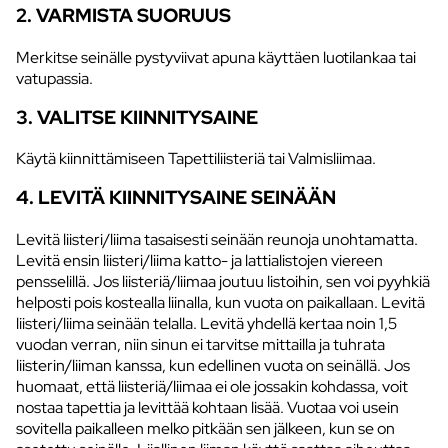
2. VARMISTA SUORUUS
Merkitse seinälle pystyviivat apuna käyttäen luotilankaa tai
vatupassia.
3. VALITSE KIINNITYSAINE
Käytä kiinnittämiseen Tapettiliisteriä tai Valmisliimaa.
4. LEVITÄ KIINNITYSAINE SEINÄÄN
Levitä liisteri/liima tasaisesti seinään reunoja unohtamatta.
Levitä ensin liisteri/liima katto- ja lattialistojen viereen
pensselillä. Jos liisteriä/liimaa joutuu listoihin, sen voi pyyhkiä
helposti pois kostealla liinalla, kun vuota on paikallaan. Levitä
liisteri/liima seinään telalla. Levitä yhdellä kertaa noin 1,5
vuodan verran, niin sinun ei tarvitse mittailla ja tuhrata
liisterin/liiman kanssa, kun edellinen vuota on seinällä. Jos
huomaat, että liisteriä/liimaa ei ole jossakin kohdassa, voit
nostaa tapettia ja levittää kohtaan lisää. Vuotaa voi usein
sovitella paikalleen melko pitkään sen jälkeen, kun se on