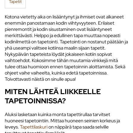
Tapetit
Kotona vietetty aika on lisääntynyt ja ihmiset ovat alkaneet
enemmän panostamaan kodin viihtyvyyteen. Erilaiset
pienremontit ja kodin sisustaminen ovat lisääntyneet
merkittävästi. Helppo ja edullinen tapa muuttaa nopeasti
kodinilmettä on tapetointi. Tapetointi on nostanut päätään ja
yhä useampi valitsee kotiinsa maalin sijaan tapetit.
Nykypäivän tapeteista löydät jokaiseen kotiin sopivat
vaihtoehdot. Kokosimme tähän muutamia vinkkejä mitä
tulee ottaa huomioon ennen tapetoinnin aloittamista. Sekä
ohjeet vaihe vaiheelta, kuinka edetä tapetoinnissa.
Toivottavasti näistä on sinulle apua!
MITEN LÄHTEÄ LIIKKEELLE
TAPETOINNISSA?
Aluksi lasketaan kuinka monta tapettirullaa tarvitset
huoneesi tapetointiin. Mittaa huoneen seinien korkeus ja
leveys.
Tapettilaskuri
on näppärä tapa saada selville