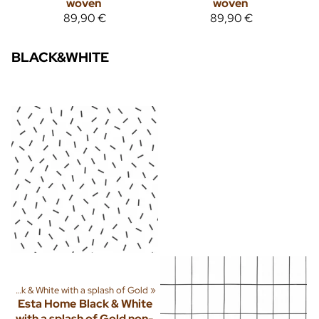
woven
woven
89,90 €
89,90 €
BLACK&WHITE
»
Black & White with a splash of Gold
‪»
Esta Home
Black & White
with a splash of Gold non-