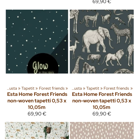
69,90 €
‪»
Sisusta
‪»
Tuoteryhmiä ja tuotteita
Tapetit
‪»
Forest friends
‪»
‪»
Sisusta
‪»
Tapetit
‪»
Forest friends
‪»
Esta Home
Forest Friends
Esta Home
Forest Friends
non-woven tapetti 0,53 x
non-woven tapetti 0,53 x
10,05m
10,05m
69,90 €
69,90 €