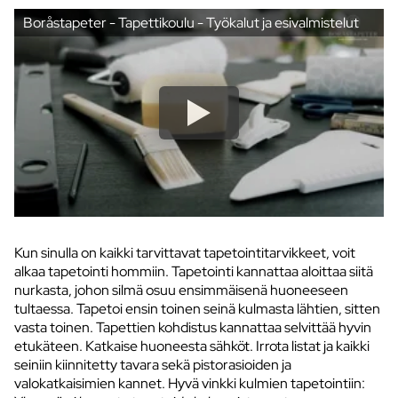
Boråstapeter - Tapettikoulu - Työkalut ja esivalmistelut
Kun sinulla on kaikki tarvittavat tapetointitarvikkeet, voit
alkaa tapetointi hommiin. Tapetointi kannattaa aloittaa siitä
nurkasta, johon silmä osuu ensimmäisenä huoneeseen
tultaessa. Tapetoi ensin toinen seinä kulmasta lähtien, sitten
vasta toinen. Tapettien kohdistus kannattaa selvittää hyvin
etukäteen. Katkaise huoneesta sähköt. Irrota listat ja kaikki
seiniin kiinnitetty tavara sekä pistorasioiden ja
valokatkaisimien kannet. Hyvä vinkki kulmien tapetointiin: