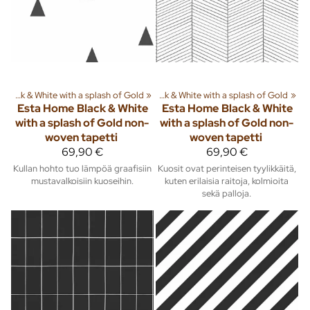
iä ja tuotteita
»
Black & White with a splash of Gold
‪»
Sisusta
‪»
Tapetit
‪»
‪»
Black & White with a splash of Gold
‪»
Esta Home
Black & White
Esta Home
Black & White
with a splash of Gold non-
with a splash of Gold non-
woven tapetti
woven tapetti
69,90 €
69,90 €
Kullan hohto tuo lämpöä graafisiin
Kuosit ovat perinteisen tyylikkäitä,
mustavalkoisiin kuoseihin.
kuten erilaisia raitoja, kolmioita
sekä palloja.