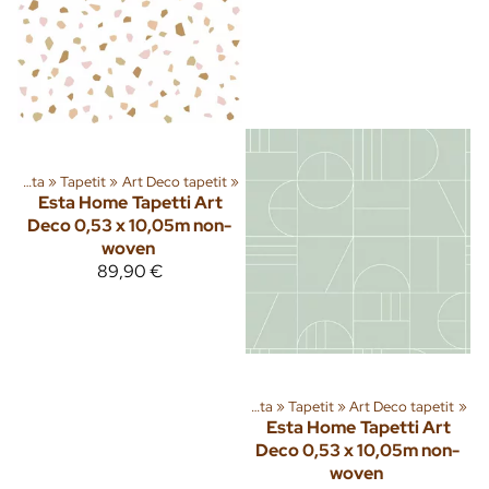
Sisusta
‪»
Tapetit
‪»
Art Deco tapetit
‪»
Esta Home
Tapetti Art
Deco 0,53 x 10,05m non-
woven
89,90 €
Tuoteryhmiä ja tuotteita
‪»
Sisusta
‪»
Tapetit
‪»
Art Deco tapetit
‪»
Esta Home
Tapetti Art
Deco 0,53 x 10,05m non-
woven