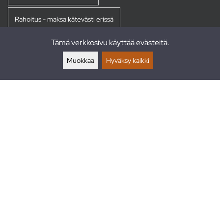
Rahoitus - maksa kätevästi erissä
Tämä verkkosivu käyttää evästeitä.
Palautukset
Muokkaa
Hyväksy kaikki