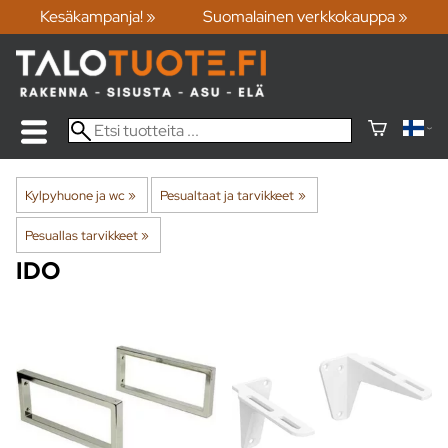
Kesäkampanja! »
Suomalainen verkkokauppa »
Kylpyhuone ja wc
‪»
Pesualtaat ja tarvikkeet
‪»
Pesuallas tarvikkeet
‪»
IDO