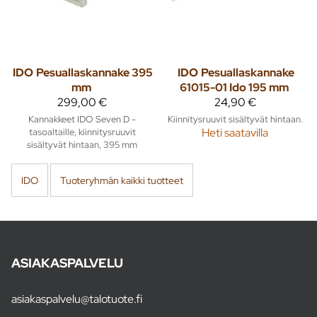
IDO
Pesuallaskannake 395
IDO
Pesuallaskannake
mm
61015-01 Ido 195 mm
299,00 €
24,90 €
Kannakkeet IDO Seven D -
Kiinnitysruuvit sisältyvät hintaan.
tasoaltaille, kiinnitysruuvit
Heti saatavilla
sisältyvät hintaan, 395 mm
IDO
Tuoteryhmän kaikki tuotteet
ASIAKASPALVELU
asiakaspalvelu@talotuote.fi