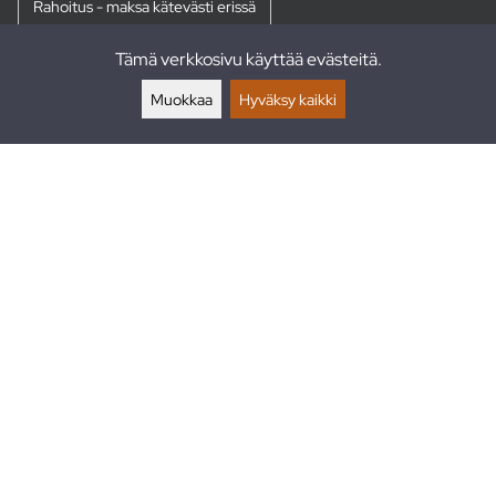
Rahoitus - maksa kätevästi erissä
Tämä verkkosivu käyttää evästeitä.
Palautukset
Muokkaa
Hyväksy kaikki