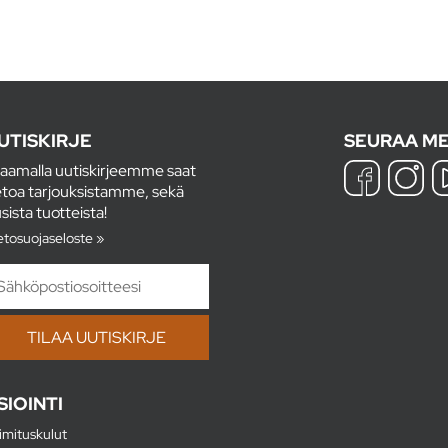
UTISKIRJE
SEURAA ME
laamalla uutiskirjeemme saat
etoa tarjouksistamme, sekä
sista tuotteista!
etosuojaseloste »
SIOINTI
imituskulut