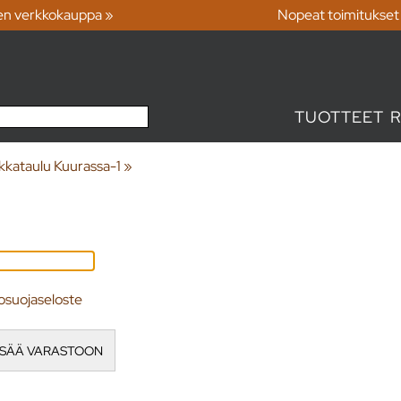
en verkkokauppa »
Nopeat toimitukset
TUOTTEET
kkataulu Kuurassa-1
‪»
osuojaseloste