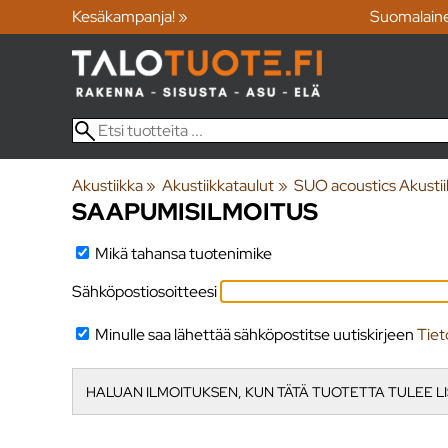
Kesäkampanja! »
Suomalain
Akustiikka
‪»
Akustiikkataulut
‪»
SUO acoustics Akustii
SAAPUMISILMOITUS
Mikä tahansa tuotenimike
Sähköpostiosoitteesi
Minulle saa lähettää sähköpostitse uutiskirjeen
Tiet