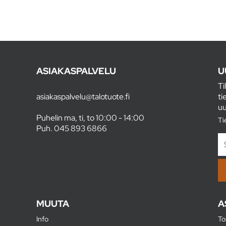
ASIAKASPALVELU
U
Ti
asiakaspalvelu@talotuote.fi
ti
uu
Puhelin ma, ti, to 10:00 - 14:00
Ti
Puh.
045 893 6866
MUUTA
A
Info
To