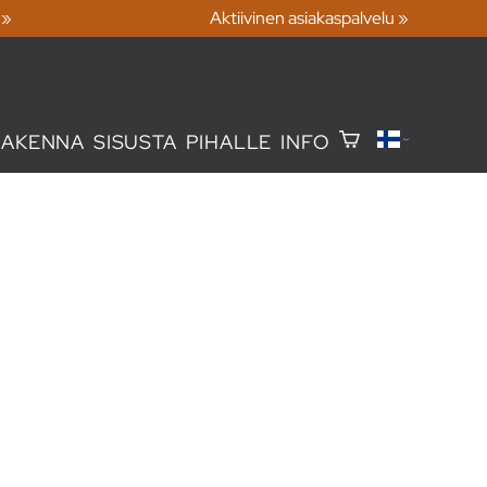
 »
Aktiivinen asiakaspalvelu »
RAKENNA
SISUSTA
PIHALLE
INFO