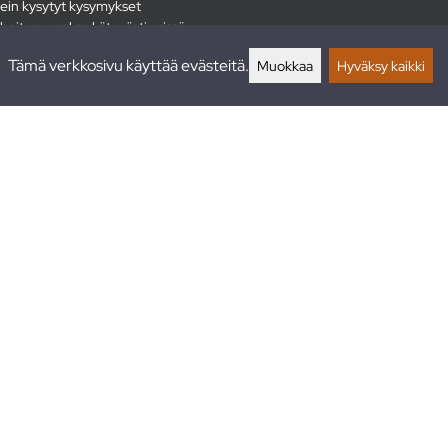
ein kysytyt kysymykset
hoitus - maksa kätevästi erissä
lautukset
Tämä verkkosivu käyttää evästeitä.
Muokkaa
Hyväksy kaikki