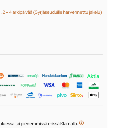
n. 2 - 4 arkipäivää (Syrjäseuduille harvennettu jakelu)
luessa tai pienemmissä erissä Klarnalla.