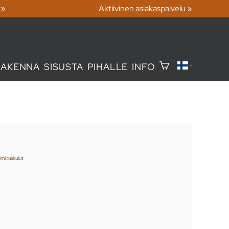
 »
Aktiivinen asiakaspalvelu »
RAKENNA
SISUSTA
PIHALLE
INFO
imituskulut