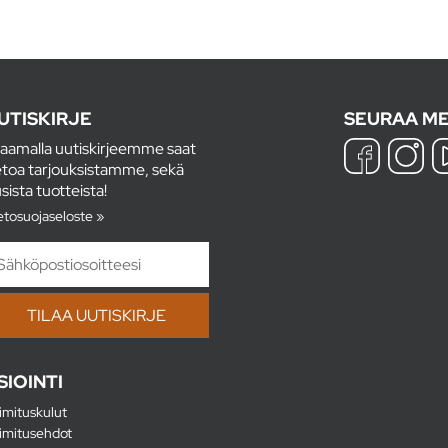
UTISKIRJE
SEURAA ME
laamalla uutiskirjeemme saat
etoa tarjouksistamme, sekä
sista tuotteista!
etosuojaseloste »
SIOINTI
imituskulut
imitusehdot