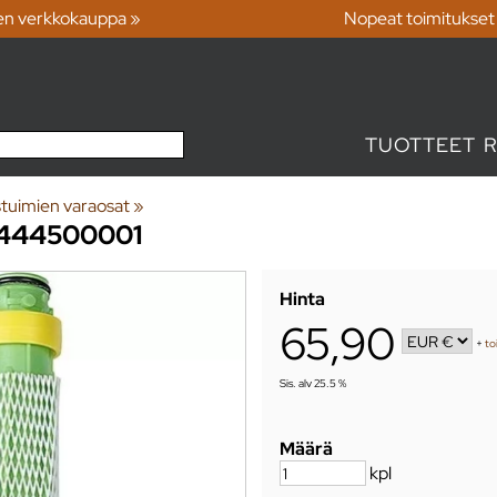
en verkkokauppa »
Nopeat toimitukset
TUOTTEET
tuimien varaosat
‪»
6444500001
Hinta
65,90
+
to
Sis. alv 25.5 %
Määrä
kpl