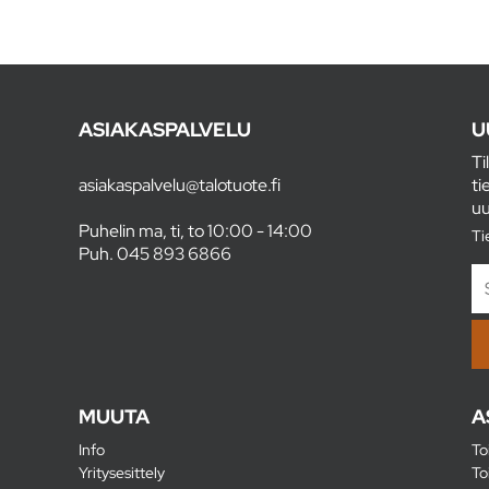
ASIAKASPALVELU
U
Ti
asiakaspalvelu@talotuote.fi
ti
uu
Puhelin ma, ti, to 10:00 - 14:00
Ti
Puh.
045 893 6866
MUUTA
A
Info
To
Yritysesittely
To