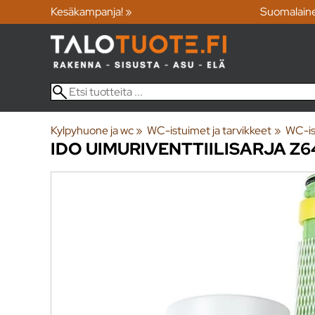
Kesäkampanja! »
Suomalain
Kylpyhuone ja wc
‪»
WC-istuimet ja tarvikkeet
‪»
WC-is
IDO
UIMURIVENTTIILISARJA Z