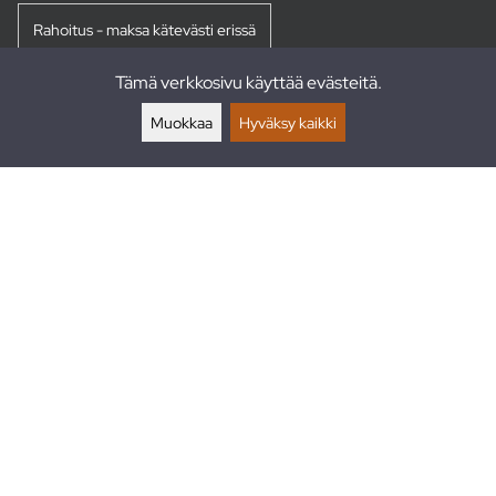
Rahoitus - maksa kätevästi erissä
Tämä verkkosivu käyttää evästeitä.
Palautukset
Muokkaa
Hyväksy kaikki