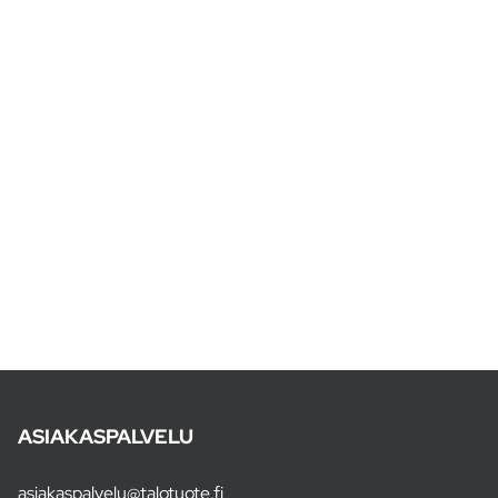
ASIAKASPALVELU
asiakaspalvelu@talotuote.fi