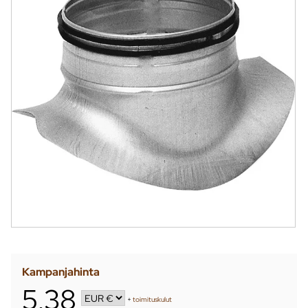
Kampanjahinta
5,38
+
toimituskulut