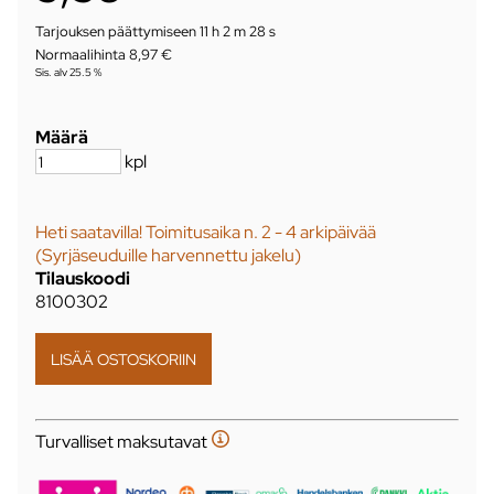
Tarjouksen päättymiseen
11 h 2 m 27 s
Normaalihinta 8,97 €
Sis. alv 25.5 %
Määrä
kpl
Heti saatavilla! Toimitusaika n. 2 - 4 arkipäivää
(Syrjäseuduille harvennettu jakelu)
Tilauskoodi
8100302
Turvalliset maksutavat