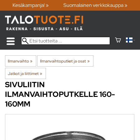
Kesäkampanja! »
Suomalainen verkkokauppa »
Ilmanvaihto
‪»
Ilmanvaihtoputket ja osat
‪»
Jatkot ja liittimet
‪»
SIVULIITIN
ILMANVAIHTOPUTKELLE 160-
160MM