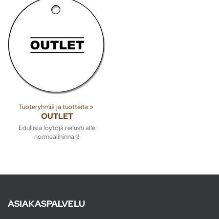
Tuoteryhmiä ja tuotteita
‪»
OUTLET
Edullisia löytöjä reilusti alle
normaalihinnan!
ASIAKASPALVELU