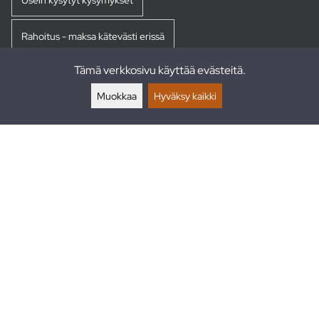
Rahoitus - maksa kätevästi erissä
Tämä verkkosivu käyttää evästeitä.
Palautukset
Muokkaa
Hyväksy kaikki