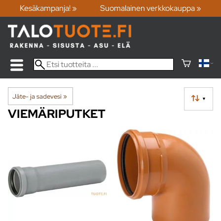
Kesäkampanja! »
Suomalainen verkkokauppa »
Jäte- ja sadevesi
‪»
▼
VIEMÄRIPUTKET