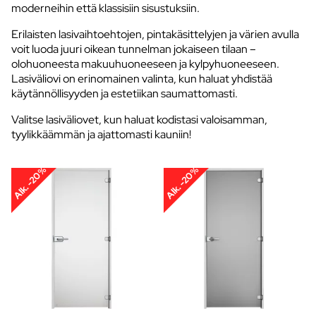
moderneihin että klassisiin sisustuksiin.
Erilaisten lasivaihtoehtojen, pintakäsittelyjen ja värien avulla
voit luoda juuri oikean tunnelman jokaiseen tilaan –
olohuoneesta makuuhuoneeseen ja kylpyhuoneeseen.
Lasiväliovi on erinomainen valinta, kun haluat yhdistää
käytännöllisyyden ja estetiikan saumattomasti.
Valitse lasiväliovet, kun haluat kodistasi valoisamman,
tyylikkäämmän ja ajattomasti kauniin!
Alk. -20%
Alk. -20%