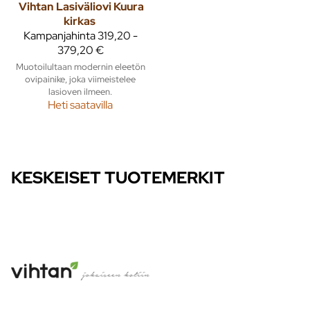
Vihtan
Lasiväliovi Kuura
kirkas
Kampanjahinta
319,20 -
379,20 €
Muotoilultaan modernin eleetön
ovipainike, joka viimeistelee
lasioven ilmeen.
Heti saatavilla
KESKEISET TUOTEMERKIT