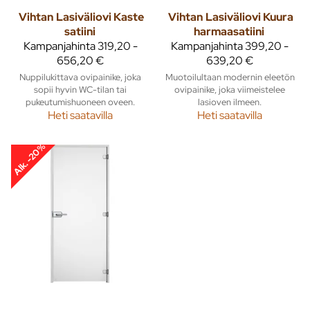
Vihtan
Lasiväliovi Kaste
Vihtan
Lasiväliovi Kuura
satiini
harmaasatiini
Kampanjahinta
319,20 -
Kampanjahinta
399,20 -
656,20 €
639,20 €
Nuppilukittava ovipainike, joka
Muotoilultaan modernin eleetön
sopii hyvin WC-tilan tai
ovipainike, joka viimeistelee
pukeutumishuoneen oveen.
lasioven ilmeen.
Heti saatavilla
Heti saatavilla
Alk. -20%