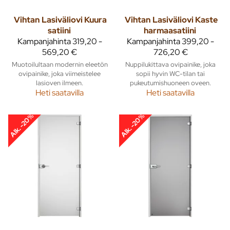
Vihtan
Lasiväliovi Kuura
Vihtan
Lasiväliovi Kaste
satiini
harmaasatiini
Kampanjahinta
319,20 -
Kampanjahinta
399,20 -
569,20 €
726,20 €
Muotoilultaan modernin eleetön
Nuppilukittava ovipainike, joka
ovipainike, joka viimeistelee
sopii hyvin WC-tilan tai
lasioven ilmeen.
pukeutumishuoneen oveen.
Heti saatavilla
Heti saatavilla
Alk. -20%
Alk. -20%