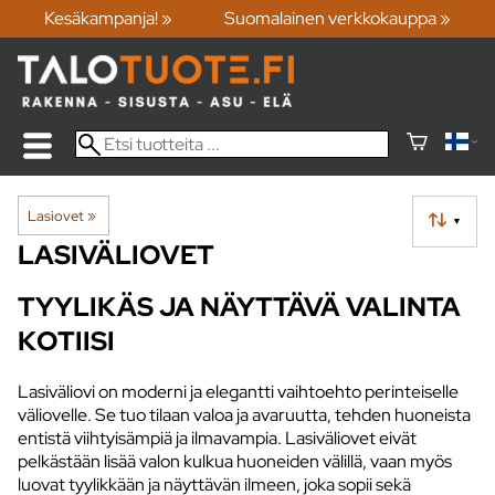
Kesäkampanja! »
Suomalainen verkkokauppa »
Lasiovet
‪»
▼
LASIVÄLIOVET
TYYLIKÄS JA NÄYTTÄVÄ VALINTA
KOTIISI
Lasiväliovi on moderni ja elegantti vaihtoehto perinteiselle
väliovelle. Se tuo tilaan valoa ja avaruutta, tehden huoneista
entistä viihtyisämpiä ja ilmavampia. Lasiväliovet eivät
pelkästään lisää valon kulkua huoneiden välillä, vaan myös
luovat tyylikkään ja näyttävän ilmeen, joka sopii sekä