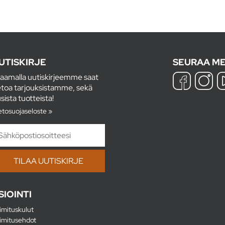
UTISKIRJE
SEURAA ME
laamalla uutiskirjeemme saat
etoa tarjouksistamme, sekä
sista tuotteista!
etosuojaseloste »
SIOINTI
imituskulut
imitusehdot