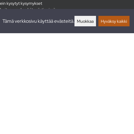
ein kysytyt kysymykset
hoitus - maksa kätevästi erissä
lautukset
Tämä verkkosivu käyttää evästeitä.
Muokkaa
Hyväksy kaikki