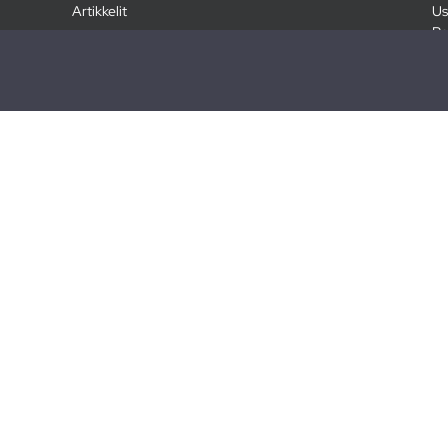
Artikkelit
Us
Ra
Pa