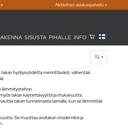
 »
Aktiivinen asiakaspalvelu »
RAKENNA
SISUSTA
PIHALLE
INFO
▼
a takan hyötysuhdetta merkittävästi, vähentää
ää.
an lämmitystehon.
myös takan käytettävyyttä ja mukavuutta.
auttia takan tunnelmasta samalla, kun se lämmittää
kkuutta. Se muuttaa avotakan moderniksi ja
n.