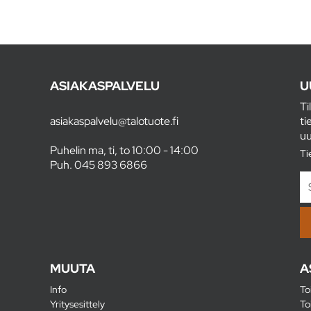
ASIAKASPALVELU
U
Ti
asiakaspalvelu@talotuote.fi
ti
uu
Puhelin ma, ti, to 10:00 - 14:00
Ti
Puh.
045 893 6866
MUUTA
A
Info
To
Yritysesittely
To