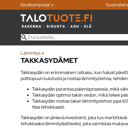
Kesäkampanja! »
Suomalain
Lämmitys
‪»
TAKKASYDÄMET
Takkasydän on erinomainen ratkaisu, kun haluat päivit
polttopuun kulutusta ja nostaa lämmitystehoa, tehde
Takkasydän parantaa palamisprosessia, mikä vähe
Takkasydän optimoi takan vedon, mikä tekee pal
Takkasydän nostaa takan lämmitystehon jopa 60 
tilaa tehokkaasti.
Takkasydän on järkevä investointi, joka tuo merkittäv
tehokkaaksi lämmityslaitteeksi, joka varmistaa mukava