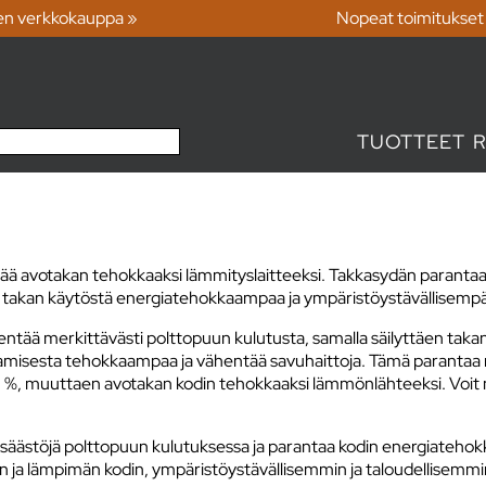
en verkkokauppa »
Nopeat toimitukset
TUOTTEET
tää avotakan tehokkaaksi lämmityslaitteeksi. Takkasydän paranta
n takan käytöstä energiatehokkaampaa ja ympäristöystävällisemp
ntää merkittävästi polttopuun kulutusta, samalla säilyttäen tak
amisesta tehokkaampaa ja vähentää savuhaittoja. Tämä parantaa 
%, muuttaen avotakan kodin tehokkaaksi lämmönlähteeksi. Voit n
iä säästöjä polttopuun kulutuksessa ja parantaa kodin energiateho
n ja lämpimän kodin, ympäristöystävällisemmin ja taloudellisemmi