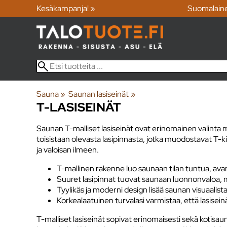
Kesäkampanja! »
Suomalain
Sauna
‪»
Saunan lasiseinät
‪»
T-LASISEINÄT
Saunan T-malliset lasiseinät ovat erinomainen valinta
toisistaan olevasta lasipinnasta, jotka muodostavat T-
ja valoisan ilmeen.
T-mallinen rakenne luo saunaan tilan tuntua, av
Suuret lasipinnat tuovat saunaan luonnonvaloa, 
Tyylikäs ja moderni design lisää saunan visuaal
Korkealaatuinen turvalasi varmistaa, että lasisei
T-malliset lasiseinät sopivat erinomaisesti sekä kotis