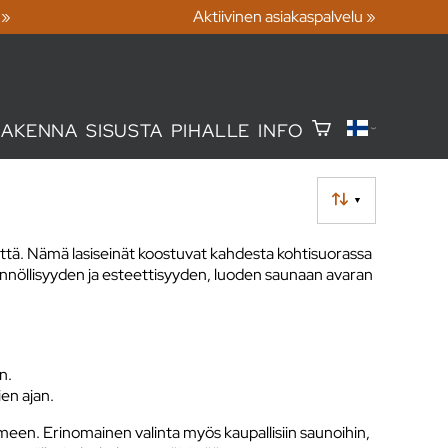
 »
Aktiivinen asiakaspalvelu »
RAKENNA
SISUSTA
PIHALLE
INFO
▼
yttä. Nämä lasiseinät koostuvat kahdesta kohtisuorassa
ännöllisyyden ja esteettisyyden, luoden saunaan avaran
n.
en ajan.
meen. Erinomainen valinta myös kaupallisiin saunoihin,