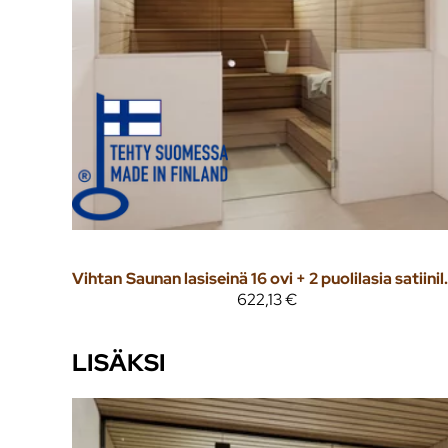
Vihtan
Saunan lasiseinä 1
622,13 €
LISÄKSI