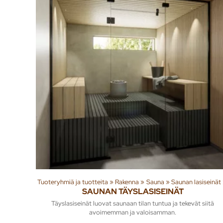
Tuoteryhmiä ja tuotteita
‪»
Rakenna
‪»
Sauna
‪»
Saunan lasiseinät
SAUNAN TÄYSLASISEINÄT
Täyslasiseinät luovat saunaan tilan tuntua ja tekevät siitä
avoimemman ja valoisamman.