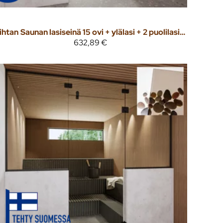
ihtan
Saunan lasiseinä 15 ovi + ylälasi + 2 puolilasia kirkas lasi
632,89 €