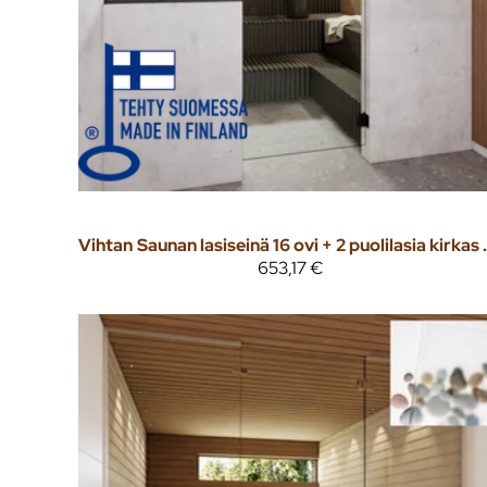
Vihtan
Saunan lasiseinä 16 o
653,17 €