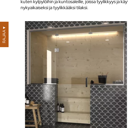
kuten kylpylöihin ja kuntosaleille, joissa tyylikkyys ja kä
nykyaikaiseksi ja tyylikkääksi tilaksi.
▼
RAJAA