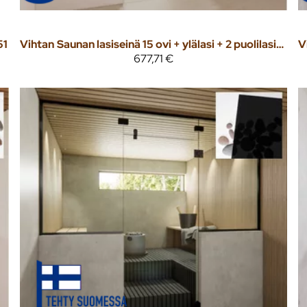
51
Vihtan
Saunan lasiseinä 15 ovi + ylälasi + 2 puolilasia harmaa lasi
V
677,71 €