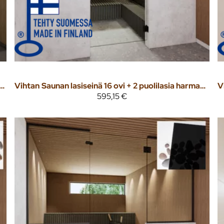
iseinä 15 ovi + ylälasi + 2 puolilasia satiinilasi
Vihtan
Saunan lasiseinä 16 ovi + 2 puolilasia harmaa lasi
V
595,15 €