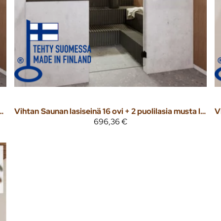
vi + 2 puolilasia kirkas väritön lasi
Vihtan
Saunan lasiseinä 16 ovi + 2 puolilasia musta lasi
V
696,36 €