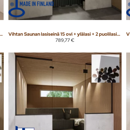
einä 15 ovi + ylälasi + 2 puolilasia kirkas väritön lasi
Vihtan
Saunan lasiseinä 15 ovi + ylälasi + 2 puolilasia musta lasi
V
789,77 €