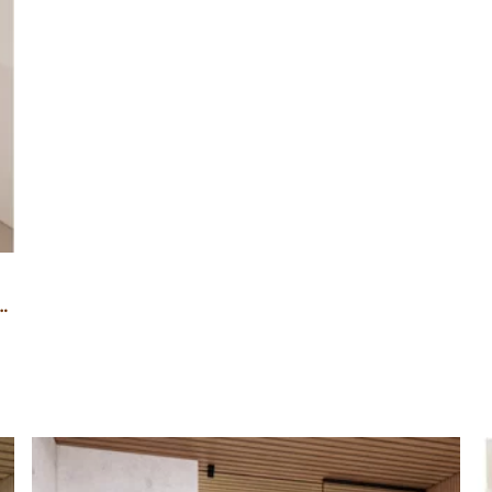
6 ovi + 2 puolilasia satiinilasi