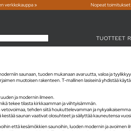
en verkkokauppa »
Nopeat toimitukset
TUOTTEET
 moderniin saunaan, tuoden mukanaan avaruutta, valoa ja tyylikky
kirjaimen muotoisen rakenteen. T-mallinen lasiseinä yhdistää käyt
aruuden ja modernin ilmeen.
mikä tekee tilasta kirkkaamman ja viihtyisämmän.
ista vetovoimaa, tehden siitä houkuttelevamman ja nykyaikaisemma
nä kestää saunan vaativat olosuhteet ja säilyttää kauneutensa vuosi
aunoihin että kesämökkien saunoihin, luoden modernin ja avoimen il