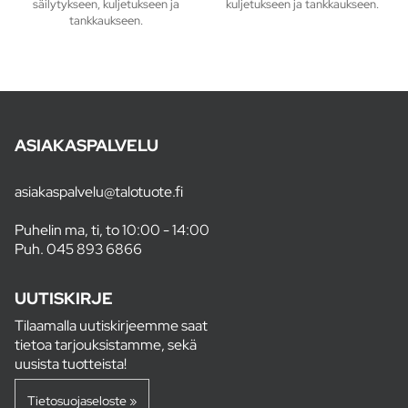
säilytykseen, kuljetukseen ja
kuljetukseen ja tankkaukseen.
tankkaukseen.
ASIAKASPALVELU
asiakaspalvelu@talotuote.fi
Puhelin ma, ti, to 10:00 - 14:00
Puh.
045 893 6866
UUTISKIRJE
Tilaamalla uutiskirjeemme saat
tietoa tarjouksistamme, sekä
uusista tuotteista!
Tietosuojaseloste »