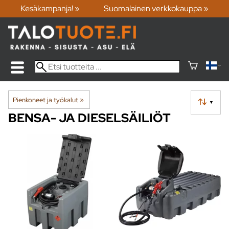
Kesäkampanja! »
Suomalainen verkkokauppa »
Pienkoneet ja työkalut
‪»
▼
BENSA- JA DIESELSÄILIÖT