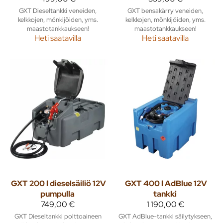
GXT Dieseltankki veneiden,
GXT bensakärry veneiden,
kelkkojen, mönkijöiden, yms.
kelkkojen, mönkijöiden, yms.
maastotankkaukseen!
maastotankkaukseen!
Heti saatavilla
Heti saatavilla
GXT
200 l dieselsäiliö 12V
GXT
400 l AdBlue 12V
pumpulla
tankki
749,00 €
1 190,00 €
GXT Dieseltankki polttoaineen
GXT AdBlue-tankki säilytykseen,