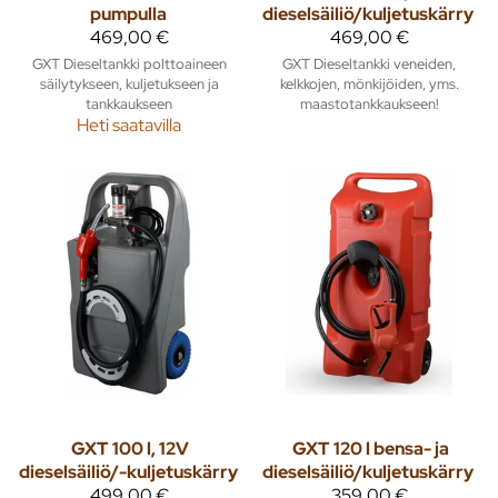
pumpulla
dieselsäiliö/kuljetuskärry
469,00 €
469,00 €
GXT Dieseltankki polttoaineen
GXT Dieseltankki veneiden,
säilytykseen, kuljetukseen ja
kelkkojen, mönkijöiden, yms.
tankkaukseen
maastotankkaukseen!
Heti saatavilla
GXT
100 l, 12V
GXT
120 l bensa- ja
dieselsäiliö/-kuljetuskärry
dieselsäiliö/kuljetuskärry
499,00 €
359,00 €