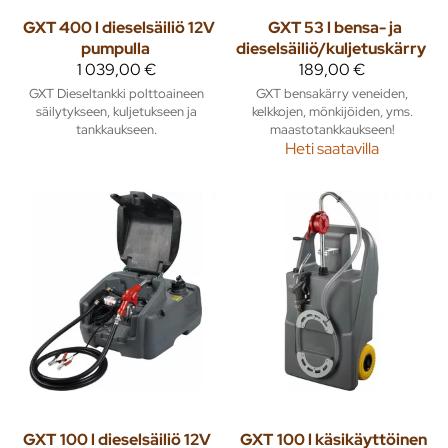
GXT 400 l dieselsäiliö 12V
GXT 53 l bensa- ja
pumpulla
dieselsäiliö/kuljetuskärry
1 039,00 €
189,00 €
GXT Dieseltankki polttoaineen
GXT bensakärry veneiden,
säilytykseen, kuljetukseen ja
kelkkojen, mönkijöiden, yms.
tankkaukseen.
maastotankkaukseen!
Heti saatavilla
GXT
100 l dieselsäiliö 12V
GXT
100 l käsikäyttöinen