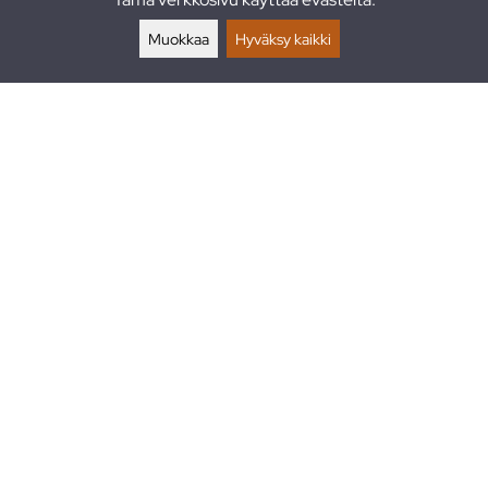
Palautukset
Muokkaa
Hyväksy kaikki