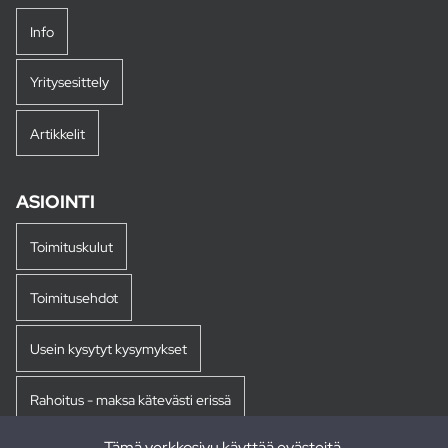
Info
Yritysesittely
Artikkelit
ASIOINTI
Toimituskulut
Toimitusehdot
Usein kysytyt kysymykset
Rahoitus - maksa kätevästi erissä
Tämä verkkosivu käyttää evästeitä.