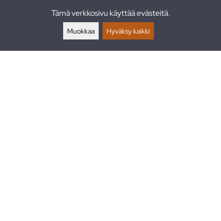
Tämä verkkosivu käyttää evästeitä.
Palautukset
Muokkaa
Hyväksy kaikki