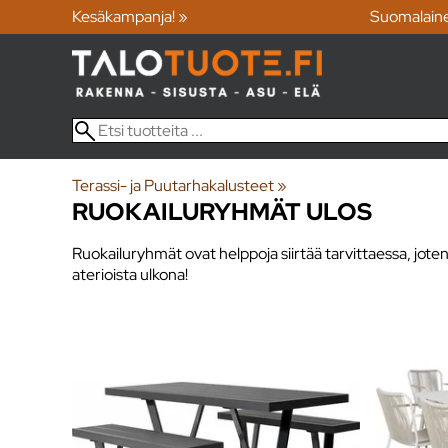
Kesäkampanja! »
Suomalain
Terassi- ja Puutarhakalusteet
‪»
RUOKAILURYHMÄT ULOS
Ruokailuryhmät ovat helppoja siirtää tarvittaessa, joten v
aterioista ulkona!