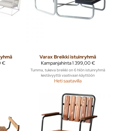
ryhmä
Varax
Breikki istuinryhmä
 €
Kampanjahinta
1 399,00 €
Tumma, tukeva breikki on 6 hlön istuinryhmä
kestävyyttä vaativaan käyttöön
Heti saatavilla