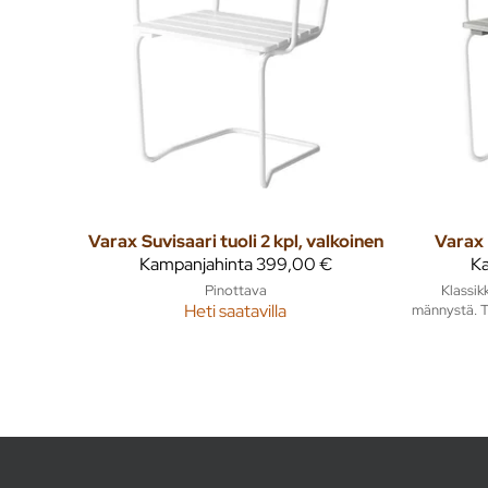
Varax
Suvisaari tuoli 2 kpl, valkoinen
Varax
Kampanjahinta
399,00 €
Ka
Pinottava
Klassik
Heti saatavilla
männystä. Tu