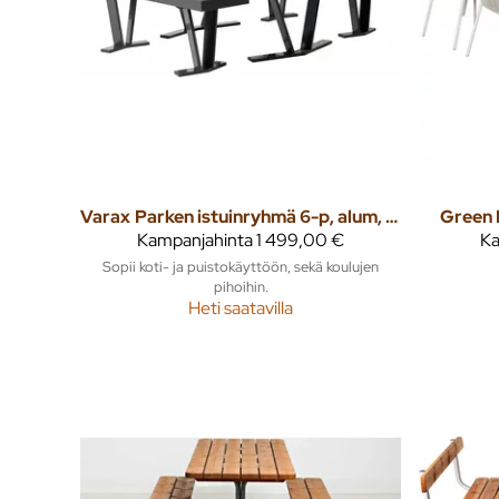
Varax
Parken istuinryhmä 6-p, alum, musta
Green 
Kampanjahinta
1 499,00 €
Ka
Sopii koti- ja puistokäyttöön, sekä koulujen
pihoihin.
Heti saatavilla