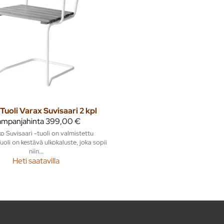
Tuoli Varax Suvisaari 2 kpl
mpanjahinta
399,00 €
ko Suvisaari -tuoli on valmistettu
oli on kestävä ulkokaluste, joka sopii
niin...
Heti saatavilla