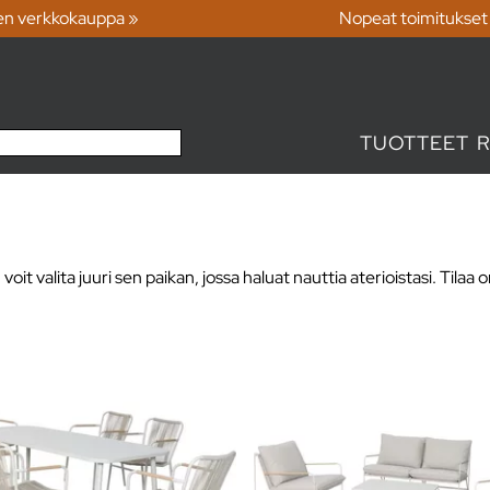
en verkkokauppa »
Nopeat toimitukset
TUOTTEET
oit valita juuri sen paikan, jossa haluat nauttia aterioistasi. Tilaa