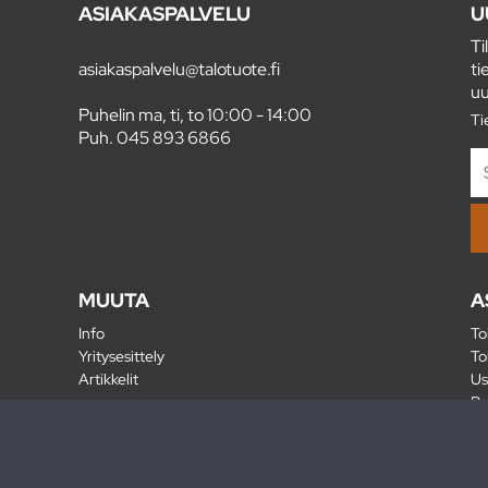
ASIAKASPALVELU
U
Ti
asiakaspalvelu@talotuote.fi
ti
uu
Puhelin ma, ti, to 10:00 - 14:00
Ti
Puh.
045 893 6866
MUUTA
A
Info
To
Yritysesittely
To
Artikkelit
Us
Ra
Pa