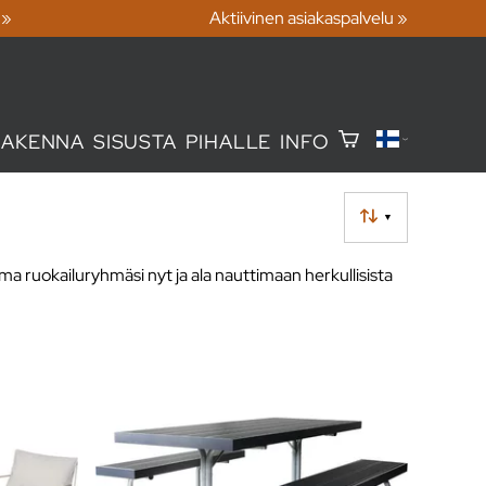
 »
Aktiivinen asiakaspalvelu »
RAKENNA
SISUSTA
PIHALLE
INFO
▼
 oma ruokailuryhmäsi nyt ja ala nauttimaan herkullisista