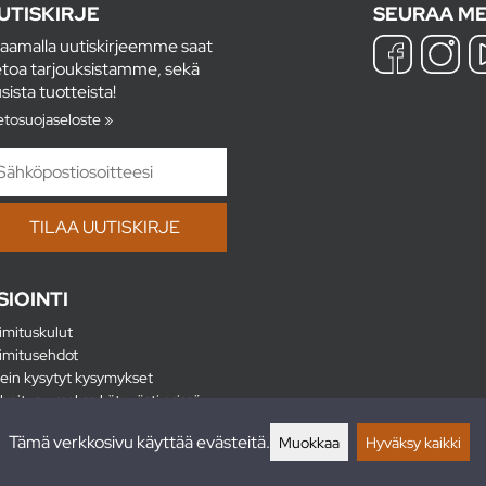
UTISKIRJE
SEURAA ME
laamalla uutiskirjeemme saat
etoa tarjouksistamme, sekä
sista tuotteista!
etosuojaseloste »
SIOINTI
imituskulut
imitusehdot
ein kysytyt kysymykset
hoitus - maksa kätevästi erissä
lautukset
Tämä verkkosivu käyttää evästeitä.
Muokkaa
Hyväksy kaikki