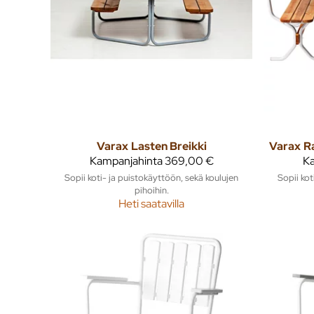
Varax
Lasten Breikki
Varax
R
Kampanjahinta
369,00 €
Ka
Sopii koti- ja puistokäyttöön, sekä koulujen
Sopii kot
pihoihin.
Heti saatavilla