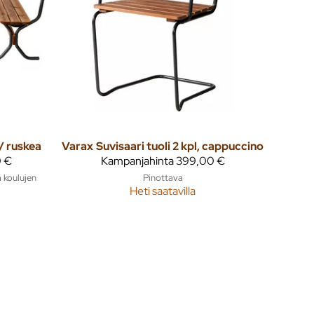
/ ruskea
Varax
Suvisaari tuoli 2 kpl, cappuccino
 €
Kampanjahinta
399,00 €
ä koulujen
Pinottava
Heti saatavilla