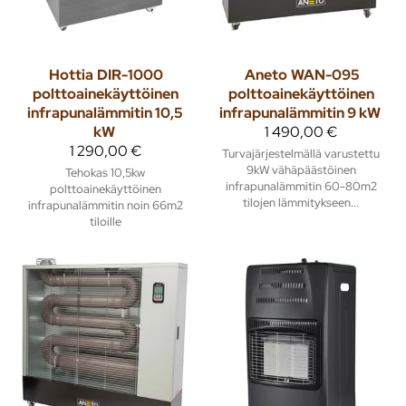
Hottia
DIR-1000
Aneto
WAN-095
polttoainekäyttöinen
polttoainekäyttöinen
infrapunalämmitin 10,5
infrapunalämmitin 9 kW
kW
1 490,00 €
1 290,00 €
Turvajärjestelmällä varustettu
9kW vähäpäästöinen
Tehokas 10,5kw
infrapunalämmitin 60-80m2
polttoainekäyttöinen
tilojen lämmitykseen...
infrapunalämmitin noin 66m2
tiloille