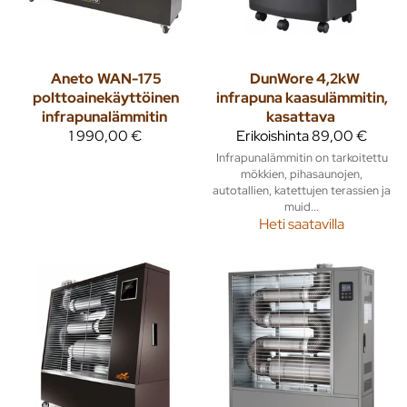
Aneto
WAN-175
DunWore 4,2kW
polttoainekäyttöinen
infrapuna kaasulämmitin,
infrapunalämmitin
kasattava
1 990,00 €
Erikoishinta
89,00 €
Infrapunalämmitin on tarkoitettu
mökkien, pihasaunojen,
autotallien, katettujen terassien ja
muid...
Heti saatavilla