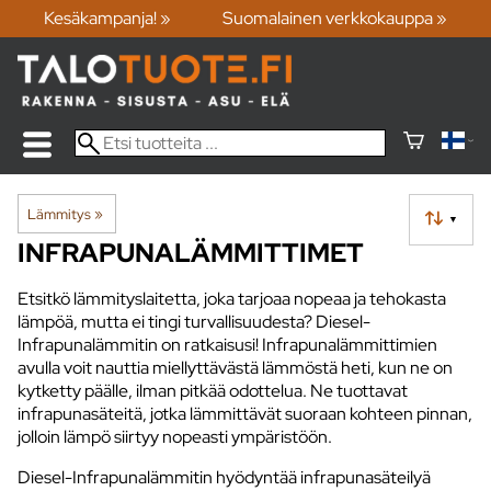
Kesäkampanja! »
Suomalainen verkkokauppa »
Lämmitys
‪»
▼
INFRAPUNALÄMMITTIMET
Etsitkö lämmityslaitetta, joka tarjoaa nopeaa ja tehokasta
lämpöä, mutta ei tingi turvallisuudesta? Diesel-
Infrapunalämmitin on ratkaisusi! Infrapunalämmittimien
avulla voit nauttia miellyttävästä lämmöstä heti, kun ne on
kytketty päälle, ilman pitkää odottelua. Ne tuottavat
infrapunasäteitä, jotka lämmittävät suoraan kohteen pinnan,
jolloin lämpö siirtyy nopeasti ympäristöön.
Diesel-Infrapunalämmitin hyödyntää infrapunasäteilyä