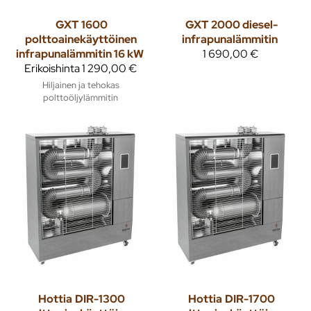
GXT
1600
GXT
2000 diesel-
polttoainekäyttöinen
infrapunalämmitin
infrapunalämmitin 16 kW
1 690,00 €
Erikoishinta
1 290,00 €
Hiljainen ja tehokas
polttoöljylämmitin
Hottia
DIR-1300
Hottia
DIR-1700