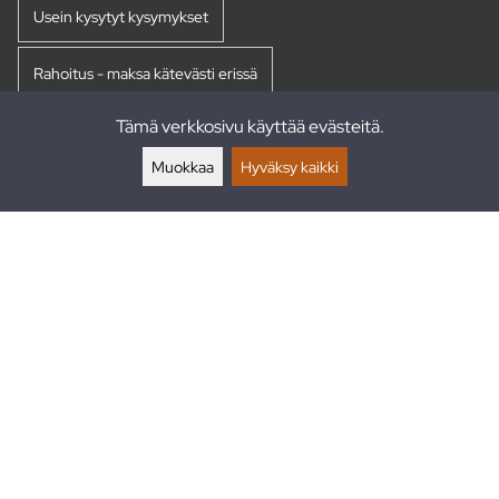
Usein kysytyt kysymykset
Rahoitus - maksa kätevästi erissä
Tämä verkkosivu käyttää evästeitä.
Palautukset
Muokkaa
Hyväksy kaikki