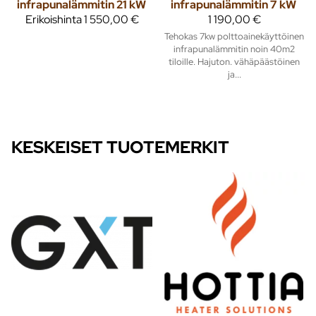
infrapunalämmitin 21 kW
infrapunalämmitin 7 kW
Erikoishinta
1 550,00 €
1 190,00 €
Tehokas 7kw polttoainekäyttöinen
infrapunalämmitin noin 40m2
tiloille. Hajuton. vähäpäästöinen
ja...
KESKEISET TUOTEMERKIT