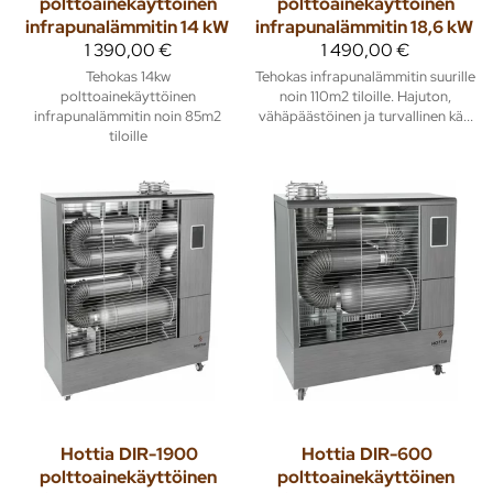
polttoainekäyttöinen
polttoainekäyttöinen
infrapunalämmitin 14 kW
infrapunalämmitin 18,6 kW
1 390,00 €
1 490,00 €
Tehokas 14kw
Tehokas infrapunalämmitin suurille
polttoainekäyttöinen
noin 110m2 tiloille. Hajuton,
infrapunalämmitin noin 85m2
vähäpäästöinen ja turvallinen kä...
tiloille
Hottia
DIR-1900
Hottia
DIR-600
polttoainekäyttöinen
polttoainekäyttöinen