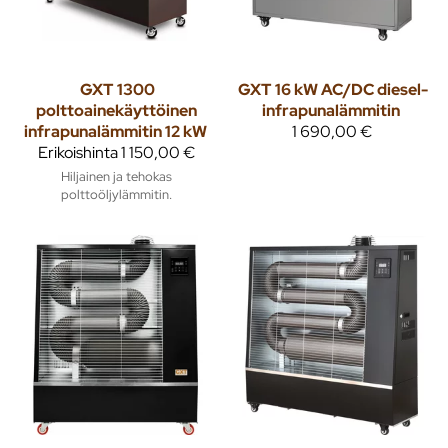
GXT
1300
GXT
16 kW AC/DC diesel-
polttoainekäyttöinen
infrapunalämmitin
infrapunalämmitin 12 kW
1 690,00 €
Erikoishinta
1 150,00 €
Hiljainen ja tehokas
polttoöljylämmitin.