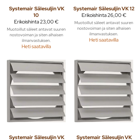
Systemair
Sälesuljin VK
Systemair
Sälesuljin VK 12
10
Erikoishinta
26,00 €
Erikoishinta
23,00 €
Muotoillut säleet antavat suuren
nostovoiman ja siten alhaisen
Muotoillut säleet antavat suuren
ilmanvastuksen.
nostovoiman ja siten alhaisen
Heti saatavilla
ilmanvastuksen.
Heti saatavilla
Systemair
Sälesuljin VK
Systemair
Sälesuljin VK