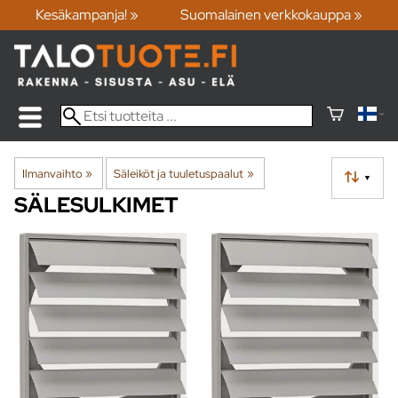
Kesäkampanja! »
Suomalainen verkkokauppa »
Ilmanvaihto
‪»
Säleiköt ja tuuletuspaalut
‪»
▼
SÄLESULKIMET