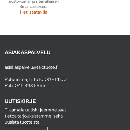
nostovoiman ja siten alhaisen
ilmanvastuksen.
Heti saatavilla
ASIAKASPALVELU
asiakaspalvelu@talotuote.fi
Puhelin ma, ti, to 10:00 - 14:00
Puh.
045 893 6866
UUTISKIRJE
Tilaamalla uutiskirjeemme saat
tietoa tarjouksistamme, sekä
uusista tuotteista!