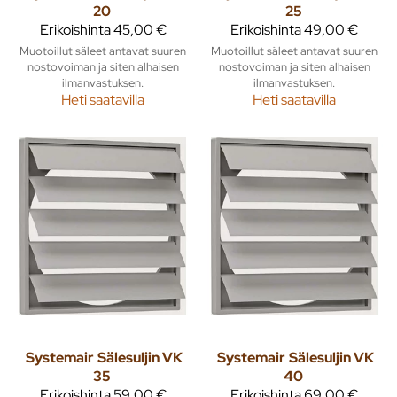
20
25
Erikoishinta
45,00 €
Erikoishinta
49,00 €
Muotoillut säleet antavat suuren
Muotoillut säleet antavat suuren
nostovoiman ja siten alhaisen
nostovoiman ja siten alhaisen
ilmanvastuksen.
ilmanvastuksen.
Heti saatavilla
Heti saatavilla
Systemair
Sälesuljin VK
Systemair
Sälesuljin VK
35
40
Erikoishinta
59,00 €
Erikoishinta
69,00 €