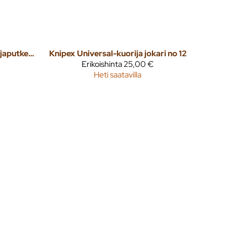
Twistcut® leikkuri suojaputket ja johdinkuorinta
Knipex
Universal-kuorija jokari no 12
Erikoishinta
25,00 €
Heti saatavilla