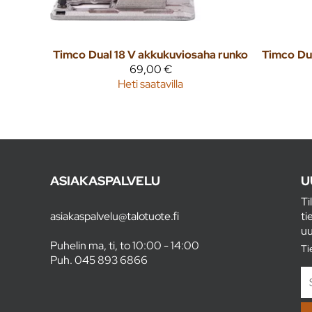
Timco
Dual 18 V akkukuviosaha runko
Timco
69,00 €
Heti saatavilla
ASIAKASPALVELU
U
Ti
asiakaspalvelu@talotuote.fi
ti
uu
Puhelin ma, ti, to 10:00 - 14:00
Ti
Puh.
045 893 6866