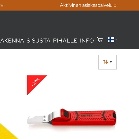
 »
Aktiivinen asiakaspalvelu »
RAKENNA
SISUSTA
PIHALLE
INFO
▼
-27%