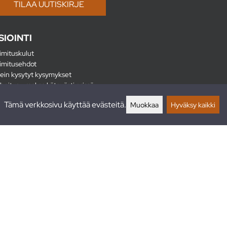
SIOINTI
imituskulut
imitusehdot
ein kysytyt kysymykset
hoitus - maksa kätevästi erissä
lautukset
Tämä verkkosivu käyttää evästeitä.
Muokkaa
Hyväksy kaikki