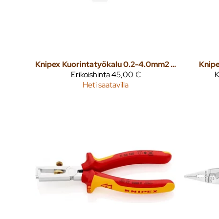
Knipex
Kuorintatyökalu 0.2-4.0mm2 ergostrip yleiskuorintatyökalu
Knip
Erikoishinta
45,00 €
K
Heti saatavilla