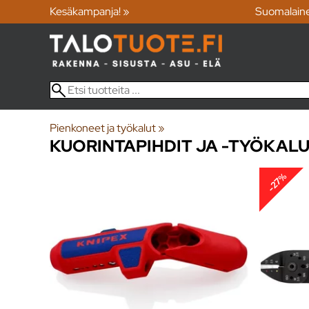
Kesäkampanja! »
Suomalain
Pienkoneet ja työkalut
‪»
KUORINTAPIHDIT JA -TYÖKAL
-27%