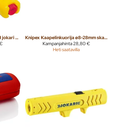
Kaapelikuorija no:28H jokari J28
Knipex
Kaapelinkuorija ø8-28mm skalpelliterällä
 €
Kampanjahinta
28,80 €
Heti saatavilla