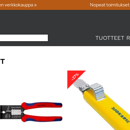
en verkkokauppa »
Nopeat toimitukset
TUOTTEET
UT
-27%