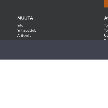
MUUTA
A
Info
To
Yritysesittely
To
Artikkelit
Us
Ra
Pa