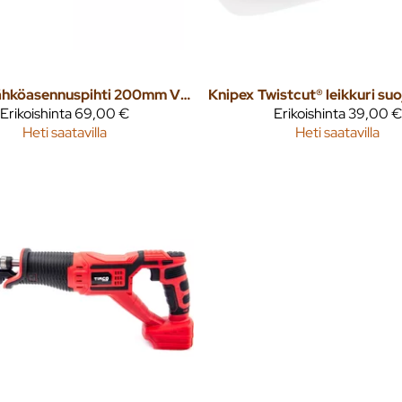
Sähköasennuspihti 200mm VDE 1000V
Knipex
Erikoishinta
69,00 €
Erikoishinta
39,00 €
Heti saatavilla
Heti saatavilla