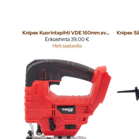
Knipex
Kuorintapihti VDE 160mm avautuvalla jousella, yleismalli
Knipex
Erikoishinta
39,00 €
Heti saatavilla