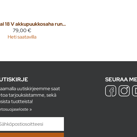
Dual 18 V akkupuukkosaha runko
79,00 €
Heti saatavilla
UTISKIRJE
SEURAA ME
laamalla uutiskirjeemme saat
etoa tarjouksistamme, sekä
sista tuotteista!
etosuojaseloste »