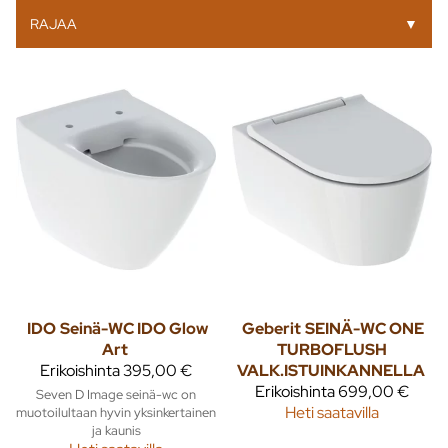
RAJAA
▼
IDO
Seinä-WC IDO Glow
Geberit
SEINÄ-WC ONE
Art
TURBOFLUSH
Erikoishinta
395,00 €
VALK.ISTUINKANNELLA
Erikoishinta
699,00 €
Seven D Image seinä-wc on
Heti saatavilla
muotoilultaan hyvin yksinkertainen
ja kaunis