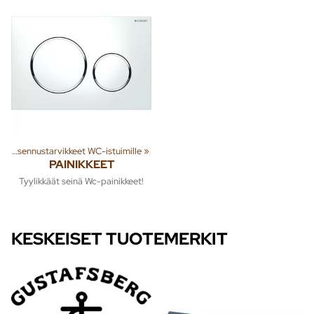
t
‪»
Asennustarvikkeet WC-istuimille
‪»
PAINIKKEET
Tyylikkäät seinä Wc-painikkeet!
KESKEISET TUOTEMERKIT