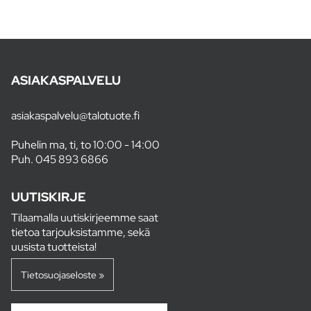
ASIAKASPALVELU
asiakaspalvelu@talotuote.fi
Puhelin ma, ti, to 10:00 - 14:00
Puh.
045 893 6866
UUTISKIRJE
Tilaamalla uutiskirjeemme saat
tietoa tarjouksistamme, sekä
uusista tuotteista!
Tietosuojaseloste »