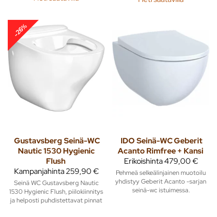
-26%
Gustavsberg
Seinä-WC
IDO
Seinä-WC Geberit
Nautic 1530 Hygienic
Acanto Rimfree + Kansi
Flush
Erikoishinta
479,00 €
Kampanjahinta
259,90 €
Pehmeä selkeälinjainen muotoilu
yhdistyy Geberit Acanto -sarjan
Seinä WC Gustavsberg Nautic
seinä-wc istuimessa.
1530 Hygienic Flush, piilokiinnitys
ja helposti puhdistettavat pinnat