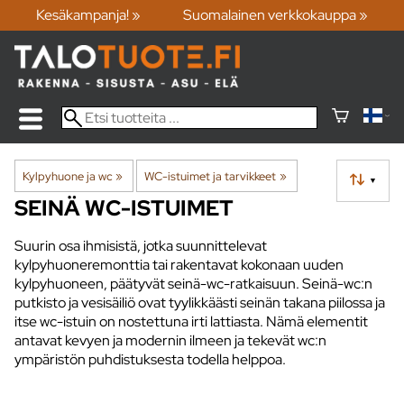
Kesäkampanja! »
Suomalainen verkkokauppa »
Kylpyhuone ja wc
‪»
WC-istuimet ja tarvikkeet
‪»
▼
SEINÄ WC-ISTUIMET
Suurin osa ihmisistä, jotka suunnittelevat
kylpyhuoneremonttia tai rakentavat kokonaan uuden
kylpyhuoneen, päätyvät seinä-wc-ratkaisuun. Seinä-wc:n
putkisto ja vesisäiliö ovat tyylikkäästi seinän takana piilossa ja
itse wc-istuin on nostettuna irti lattiasta. Nämä elementit
antavat kevyen ja modernin ilmeen ja tekevät wc:n
ympäristön puhdistuksesta todella helppoa.