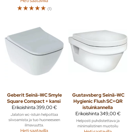
Heti saatavilla
☆
☆
☆
☆
☆
(1)
Geberit
Seinä-WC Smyle
Gustavsberg
Seinä-WC
Square Compact + kansi
Hygienic Flush SC+QR
Erikoishinta
399,00 €
istuinkannella
Erikoishinta
349,00 €
Jalaton wc-istuin helpottaa
siivoamista ja tuo huoneeseen
Helposti puhdistettava ja
ilmavuutta.
minimalistinen muotoilu
Heti saatavilla
Heti saatavilla