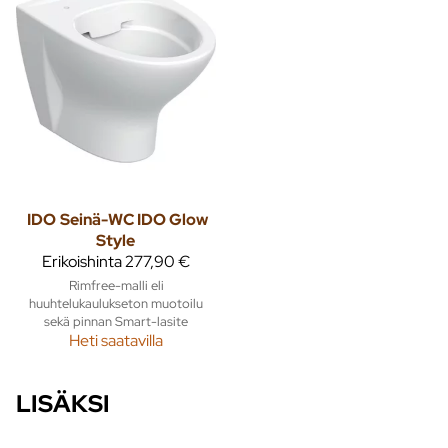
IDO
Seinä-WC IDO Glow
Style
Erikoishinta
277,90 €
Rimfree-malli eli
huuhtelukaulukseton muotoilu
sekä pinnan Smart-lasite
Heti saatavilla
LISÄKSI