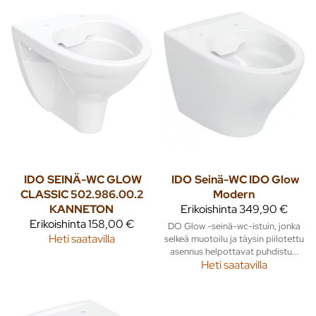
IDO
SEINÄ-WC GLOW
IDO
Seinä-WC IDO Glow
CLASSIC 502.986.00.2
Modern
KANNETON
Erikoishinta
349,90 €
Erikoishinta
158,00 €
DO Glow -seinä-wc-istuin, jonka
Heti saatavilla
selkeä muotoilu ja täysin piilotettu
asennus helpottavat puhdistu...
Heti saatavilla