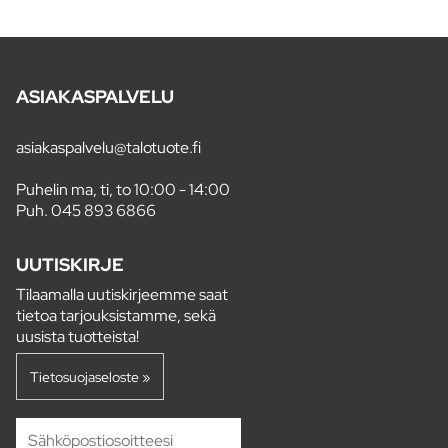
ASIAKASPALVELU
asiakaspalvelu@talotuote.fi
Puhelin ma, ti, to 10:00 - 14:00
Puh.
045 893 6866
UUTISKIRJE
Tilaamalla uutiskirjeemme saat
tietoa tarjouksistamme, sekä
uusista tuotteista!
Tietosuojaseloste »