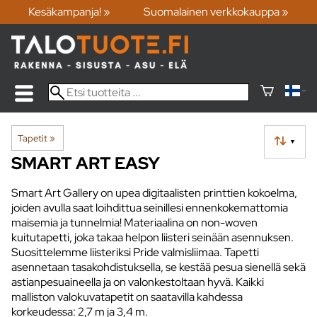
Kesäkampanja! »
Suomalainen verkkokauppa »
Tapetit
‪»
▼
SMART ART EASY
Smart Art Gallery on upea digitaalisten printtien kokoelma,
joiden avulla saat loihdittua seinillesi ennenkokemattomia
maisemia ja tunnelmia! Materiaalina on non-woven
kuitutapetti, joka takaa helpon liisteri seinään asennuksen.
Suosittelemme liisteriksi Pride valmisliimaa. Tapetti
asennetaan tasakohdistuksella, se kestää pesua sienellä sekä
astianpesuaineella ja on valonkestoltaan hyvä. Kaikki
malliston valokuvatapetit on saatavilla kahdessa
korkeudessa: 2,7 m ja 3,4 m.