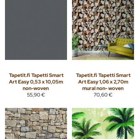
Tapetit.fi
Tapetti Smart
Tapetit.fi
Tapetti Smart
Art Easy 0,53 x 10,05m
Art Easy 1,06 x 2,70m
non-woven
mural non- woven
55,90 €
70,60 €