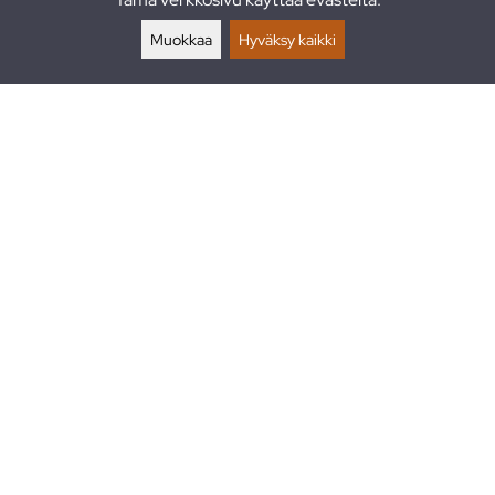
Palautukset
Muokkaa
Hyväksy kaikki