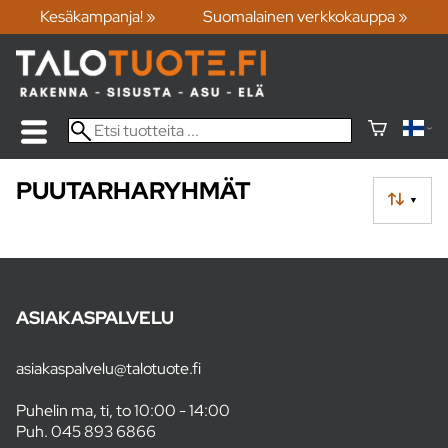
Kesäkampanja! »
Suomalainen verkkokauppa »
PUUTARHARYHMÄT
▼
ASIAKASPALVELU
asiakaspalvelu@talotuote.fi
Puhelin ma, ti, to 10:00 - 14:00
Puh.
045 893 6866