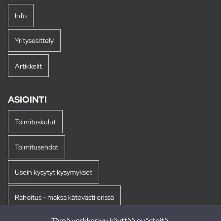
Info
Yritysesittely
Artikkelit
ASIOINTI
Toimituskulut
Toimitusehdot
Usein kysytyt kysymykset
Rahoitus - maksa kätevästi erissä
Tämä verkkosivu käyttää evästeitä.