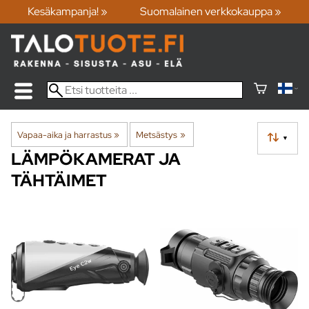
Kesäkampanja! »
Suomalainen verkkokauppa »
Vapaa-aika ja harrastus
‪»
Metsästys
‪»
▼
LÄMPÖKAMERAT JA
TÄHTÄIMET