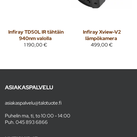
Infiray
TD50L IR tähtäin
Infiray
Xview-V2
940nm valolla
lämpökamera
1 190,00 €
499,00 €
ASIAKASPALVELU
asiakaspalvelu@talotuote.fi
Puhelin ma, ti, to 10:00 - 14:00
Puh.
045 893 6866