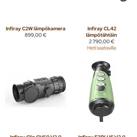
Infiray
C2W lämpökamera
Infiray
CL42
899,00 €
lämpötähtäin
2 790,00 €
Heti saatavilla