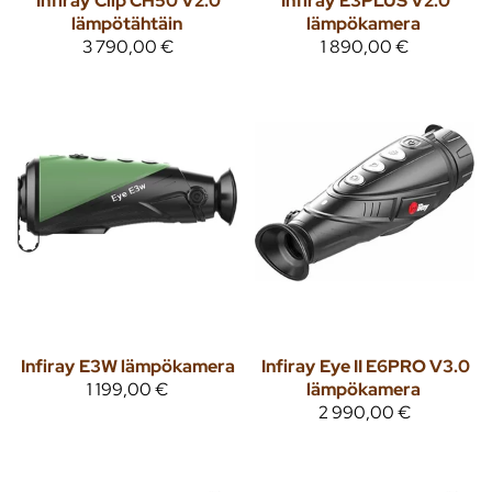
Infiray
Clip CH50 V2.0
Infiray
E3PLUS V2.0
lämpötähtäin
lämpökamera
3 790,00 €
1 890,00 €
Infiray
E3W lämpökamera
Infiray
Eye II E6PRO V3.0
1 199,00 €
lämpökamera
2 990,00 €