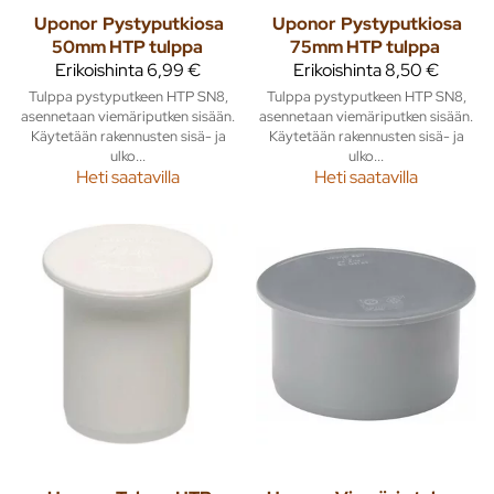
Uponor
Pystyputkiosa
Uponor
Pystyputkiosa
50mm HTP tulppa
75mm HTP tulppa
Erikoishinta
6,99 €
Erikoishinta
8,50 €
Tulppa pystyputkeen HTP SN8,
Tulppa pystyputkeen HTP SN8,
asennetaan viemäriputken sisään.
asennetaan viemäriputken sisään.
Käytetään rakennusten sisä- ja
Käytetään rakennusten sisä- ja
ulko...
ulko...
Heti saatavilla
Heti saatavilla