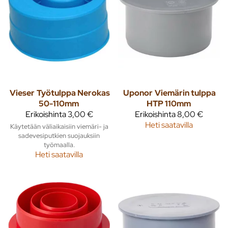
Vieser
Työtulppa Nerokas
Uponor
Viemärin tulppa
50-110mm
HTP 110mm
Erikoishinta
3,00 €
Erikoishinta
8,00 €
Heti saatavilla
Käytetään väliaikaisiin viemäri- ja
sadevesiputkien suojauksiin
työmaalla.
Heti saatavilla