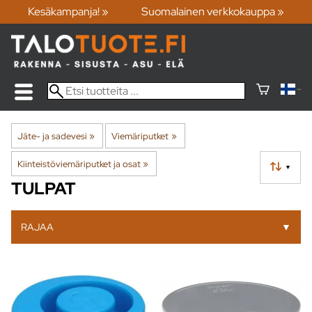
Kesäkampanja! »
Suomalainen verkkokauppa »
Jäte- ja sadevesi
‪»
Viemäriputket
‪»
Kiinteistöviemäriputket ja osat
‪»
▼
TULPAT
RAJAA
▼