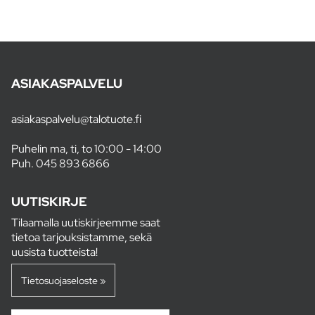
ASIAKASPALVELU
asiakaspalvelu@talotuote.fi
Puhelin ma, ti, to 10:00 - 14:00
Puh.
045 893 6866
UUTISKIRJE
Tilaamalla uutiskirjeemme saat
tietoa tarjouksistamme, sekä
uusista tuotteista!
Tietosuojaseloste »