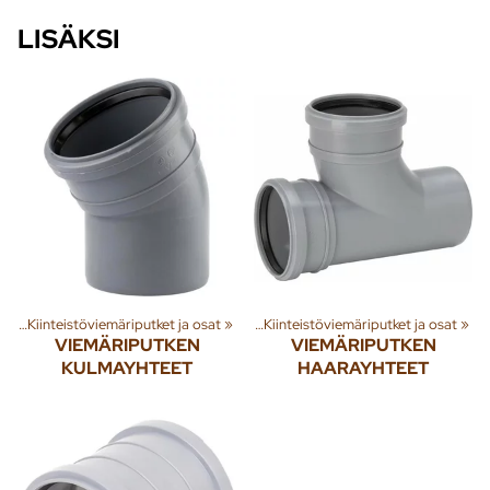
LISÄKSI
et
nna
‪»
‪»
Kiinteistöviemäriputket ja osat
Jäte- ja sadevesi
‪»
Viemäriputket
‪»
‪»
Kiinteistöviemäriputket ja osat
‪»
VIEMÄRIPUTKEN
VIEMÄRIPUTKEN
KULMAYHTEET
HAARAYHTEET