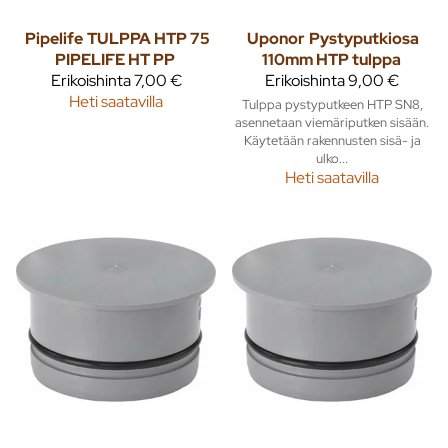
Pipelife
TULPPA HTP 75
Uponor
Pystyputkiosa
PIPELIFE HT PP
110mm HTP tulppa
Erikoishinta
7,00 €
Erikoishinta
9,00 €
Heti saatavilla
Tulppa pystyputkeen HTP SN8,
asennetaan viemäriputken sisään.
Käytetään rakennusten sisä- ja
ulko...
Heti saatavilla