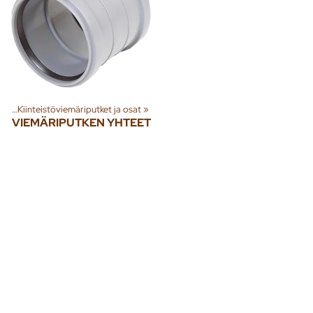
et
‪»
Kiinteistöviemäriputket ja osat
‪»
VIEMÄRIPUTKEN YHTEET