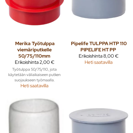
Merika
Työtulppa
Pipelife
TULPPA HTP 110
viemäriputkelle
PIPELIFE HT PP
50/75/110mm
Erikoishinta
8,00 €
Erikoishinta
2,00 €
Heti saatavilla
Työtulppa 50/75/110, jota
käytetään väliaikaiseen putken
suojaukseen työmaalla.
Heti saatavilla