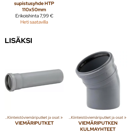
supistusyhde HTP
110x50mm
Erikoishinta
7,99 €
Heti saatavilla
LISÄKSI
et
nna
‪»
‪»
Kiinteistöviemäriputket ja osat
Jäte- ja sadevesi
‪»
Viemäriputket
‪»
‪»
Kiinteistöviemäriputket ja osat
‪»
VIEMÄRIPUTKET
VIEMÄRIPUTKEN
KULMAYHTEET