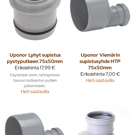
Uponor
Lyhyt supistus
Uponor
Viemärin
pystyputkeen 75x50mm
supistusyhde HTP
Erikoishinta
17,99 €
75x50mm
Erikoishinta
7,00 €
Käytetään esim. lattiapinnan
Heti saatavilla
tasoon katkaistun putken
jatkamiseen.
Heti saatavilla