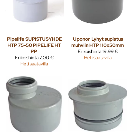
Pipelife
SUPISTUSYHDE
Uponor
Lyhyt supistus
HTP 75-50 PIPELIFE HT
muhviin HTP 110x50mm
PP
Erikoishinta
19,99 €
Erikoishinta
7,00 €
Heti saatavilla
Heti saatavilla