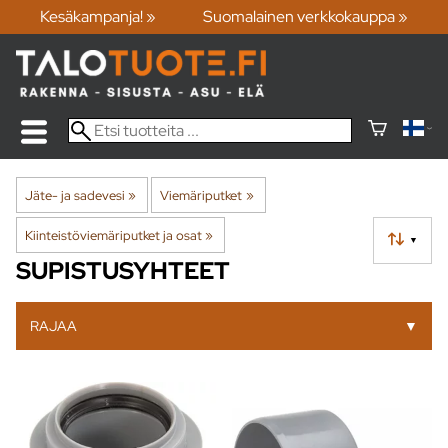
Kesäkampanja! »
Suomalainen verkkokauppa »
Jäte- ja sadevesi
‪»
Viemäriputket
‪»
Kiinteistöviemäriputket ja osat
‪»
▼
SUPISTUSYHTEET
RAJAA
▼