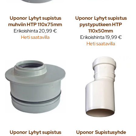
Uponor
Lyhyt supistus
Uponor
Lyhyt supistus
muhviin HTP 110x75mm
pystyputkeen HTP
Erikoishinta
20,99 €
110x50mm
Heti saatavilla
Erikoishinta
19,99 €
Heti saatavilla
Uponor
Lyhyt supistus
Uponor
Supistusyhde