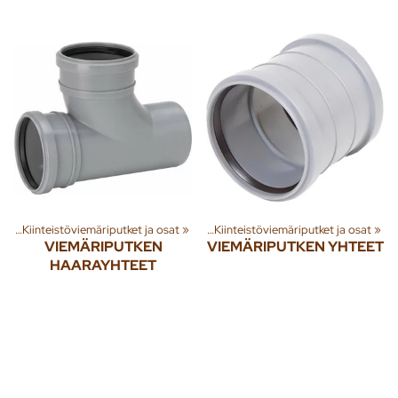
et
nna
‪»
‪»
Kiinteistöviemäriputket ja osat
Jäte- ja sadevesi
‪»
Viemäriputket
‪»
‪»
Kiinteistöviemäriputket ja osat
‪»
VIEMÄRIPUTKEN
VIEMÄRIPUTKEN YHTEET
HAARAYHTEET