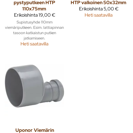
pystyputkeen HTP
HTP valkoinen 50x32mm
110x75mm
Erikoishinta
5,00 €
Erikoishinta
19,00 €
Heti saatavilla
Supistusyhde 110mm
viemäriputkeen. Esim. lattiapinnan
tasoon katkaistun putken
jatkamiseen.
Heti saatavilla
Uponor
Viemärin