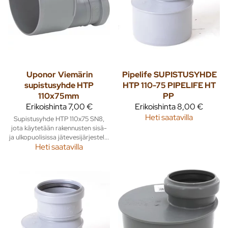
Uponor
Viemärin
Pipelife
SUPISTUSYHDE
supistusyhde HTP
HTP 110-75 PIPELIFE HT
110x75mm
PP
Erikoishinta
7,00 €
Erikoishinta
8,00 €
Heti saatavilla
Supistusyhde HTP 110x75 SN8,
jota käytetään rakennusten sisä-
ja ulkopuolisissa jätevesijärjestel...
Heti saatavilla