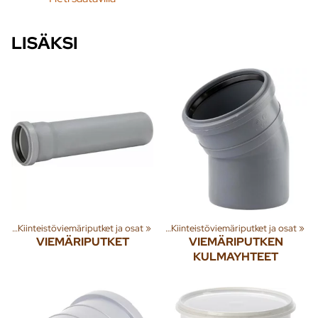
LISÄKSI
et
nna
‪»
‪»
Kiinteistöviemäriputket ja osat
Jäte- ja sadevesi
‪»
Viemäriputket
‪»
‪»
Kiinteistöviemäriputket ja osat
‪»
VIEMÄRIPUTKET
VIEMÄRIPUTKEN
KULMAYHTEET