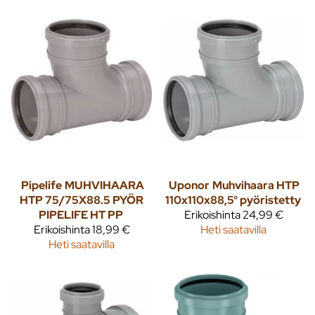
Pipelife
MUHVIHAARA
Uponor
Muhvihaara HTP
HTP 75/75X88.5 PYÖR
110x110x88,5° pyöristetty
PIPELIFE HT PP
Erikoishinta
24,99 €
Erikoishinta
18,99 €
Heti saatavilla
Heti saatavilla