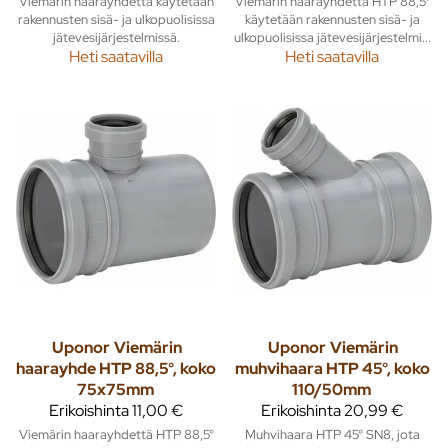
Viemärin haarayhdettä käytetään
Viemärin haarayhdettä HTP 88,5°
rakennusten sisä- ja ulkopuolisissa
käytetään rakennusten sisä- ja
jätevesijärjestelmissä.
ulkopuolisissa jätevesijärjestelmi...
Heti saatavilla
Heti saatavilla
Uponor
Viemärin
Uponor
Viemärin
haarayhde HTP 88,5°, koko
muhvihaara HTP 45°, koko
75x75mm
110/50mm
Erikoishinta
11,00 €
Erikoishinta
20,99 €
Viemärin haarayhdettä HTP 88,5°
Muhvihaara HTP 45° SN8, jota