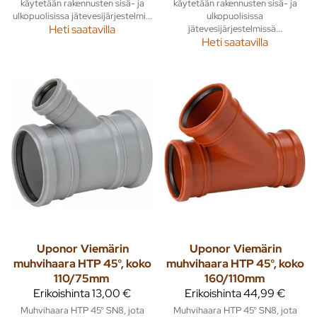
käytetään rakennusten sisä- ja
käytetään rakennusten sisä- ja
ulkopuolisissa jätevesijärjestelmi...
ulkopuolisissa
Heti saatavilla
jätevesijärjestelmissä...
Heti saatavilla
Uponor
Viemärin
Uponor
Viemärin
muhvihaara HTP 45°, koko
muhvihaara HTP 45°, koko
110/75mm
160/110mm
Erikoishinta
13,00 €
Erikoishinta
44,99 €
Muhvihaara HTP 45° SN8, jota
Muhvihaara HTP 45° SN8, jota