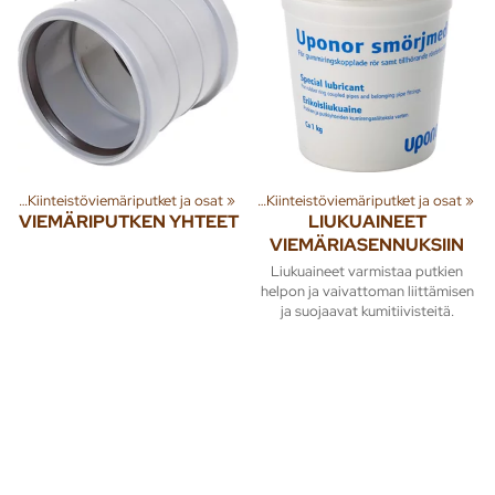
et
nna
‪»
‪»
Kiinteistöviemäriputket ja osat
Jäte- ja sadevesi
‪»
Viemäriputket
‪»
‪»
Kiinteistöviemäriputket ja osat
‪»
VIEMÄRIPUTKEN YHTEET
LIUKUAINEET
VIEMÄRIASENNUKSIIN
Liukuaineet varmistaa putkien
helpon ja vaivattoman liittämisen
ja suojaavat kumitiivisteitä.