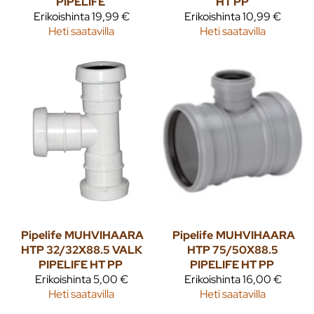
PIPELIFE
HT PP
Erikoishinta
19,99 €
Erikoishinta
10,99 €
Heti saatavilla
Heti saatavilla
Pipelife
MUHVIHAARA
Pipelife
MUHVIHAARA
HTP 32/32X88.5 VALK
HTP 75/50X88.5
PIPELIFE HT PP
PIPELIFE HT PP
Erikoishinta
5,00 €
Erikoishinta
16,00 €
Heti saatavilla
Heti saatavilla