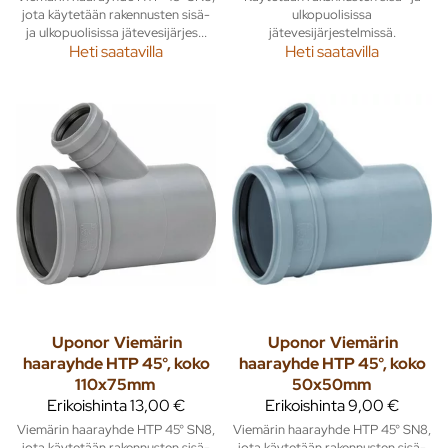
jota käytetään rakennusten sisä-
ulkopuolisissa
ja ulkopuolisissa jätevesijärjes...
jätevesijärjestelmissä.
Heti saatavilla
Heti saatavilla
Uponor
Viemärin
Uponor
Viemärin
haarayhde HTP 45°, koko
haarayhde HTP 45°, koko
110x75mm
50x50mm
Erikoishinta
13,00 €
Erikoishinta
9,00 €
Viemärin haarayhde HTP 45° SN8,
Viemärin haarayhde HTP 45° SN8,
jota käytetään rakennusten sisä-
jota käytetään rakennusten sisä-