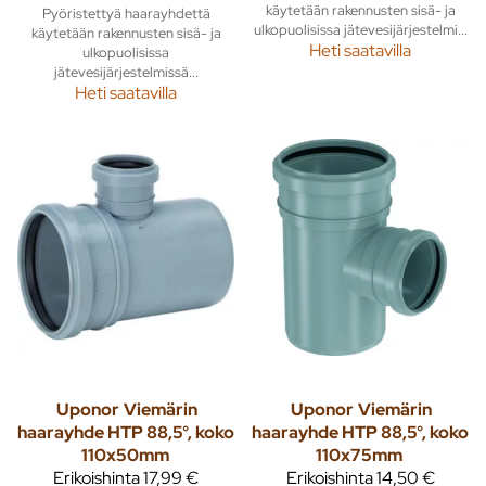
käytetään rakennusten sisä- ja
Pyöristettyä haarayhdettä
ulkopuolisissa jätevesijärjestelmi...
käytetään rakennusten sisä- ja
Heti saatavilla
ulkopuolisissa
jätevesijärjestelmissä...
Heti saatavilla
Uponor
Viemärin
Uponor
Viemärin
haarayhde HTP 88,5°, koko
haarayhde HTP 88,5°, koko
110x50mm
110x75mm
Erikoishinta
17,99 €
Erikoishinta
14,50 €