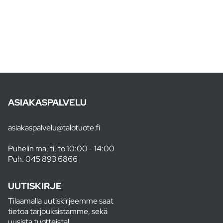
ASIAKASPALVELU
asiakaspalvelu@talotuote.fi
Puhelin ma, ti, to 10:00 - 14:00
Puh.
045 893 6866
UUTISKIRJE
Tilaamalla uutiskirjeemme saat
tietoa tarjouksistamme, sekä
uusista tuotteista!