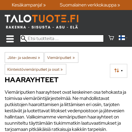
Kesäkampanja! »
Suomalainen verkkokauppa »
Jäte- ja sadevesi
‪»
Viemäriputket
‪»
Kiinteistöviemäriputket ja osat
‪»
▼
HAARAYHTEET
Viemäriputken haarayhteet ovat keskeinen osa tehokasta ja
toimivaa viemäröintijärjestelmää. Ne mahdollistavat
putkistojen haaroittamisen ja liittämisen eri osiin, tarjoten
kestävät ja luotettavat liitokset vedenpoistoon ja jätevesien
hallintaan. Valikoimamme viemäriputken haarayhteet on
suunniteltu täyttämään tiukimmatkin laatuvaatimukset ja
tarjoamaan pitkäikäisiä ratkaisuja kaikkiin tarpeisiin.