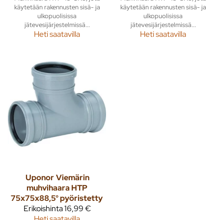
käytetään rakennusten sisä- ja
käytetään rakennusten sisä- ja
ulkopuolisissa
ulkopuolisissa
jätevesijärjestelmissä...
jätevesijärjestelmissä...
Heti saatavilla
Heti saatavilla
Uponor
Viemärin
muhvihaara HTP
75x75x88,5° pyöristetty
Erikoishinta
16,99 €
Heti saatavilla