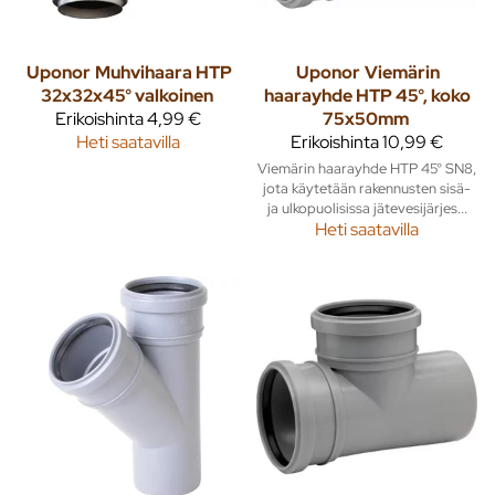
Uponor
Muhvihaara HTP
Uponor
Viemärin
32x32x45° valkoinen
haarayhde HTP 45°, koko
Erikoishinta
4,99 €
75x50mm
Heti saatavilla
Erikoishinta
10,99 €
Viemärin haarayhde HTP 45° SN8,
jota käytetään rakennusten sisä-
ja ulkopuolisissa jätevesijärjes...
Heti saatavilla