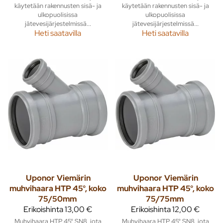
käytetään rakennusten sisä- ja
käytetään rakennusten sisä- ja
ulkopuolisissa
ulkopuolisissa
jätevesijärjestelmissä...
jätevesijärjestelmissä...
Heti saatavilla
Heti saatavilla
Uponor
Viemärin
Uponor
Viemärin
muhvihaara HTP 45°, koko
muhvihaara HTP 45°, koko
75/50mm
75/75mm
Erikoishinta
13,00 €
Erikoishinta
12,00 €
Muhvihaara HTP 45° SN8, jota
Muhvihaara HTP 45° SN8, jota