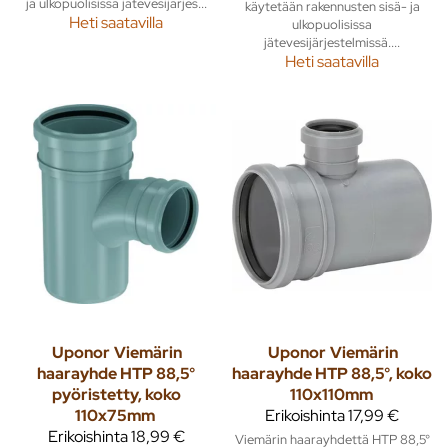
ja ulkopuolisissa jätevesijärjes...
käytetään rakennusten sisä- ja
Heti saatavilla
ulkopuolisissa
jätevesijärjestelmissä....
Heti saatavilla
Uponor
Viemärin
Uponor
Viemärin
haarayhde HTP 88,5°
haarayhde HTP 88,5°, koko
pyöristetty, koko
110x110mm
110x75mm
Erikoishinta
17,99 €
Erikoishinta
18,99 €
Viemärin haarayhdettä HTP 88,5°