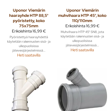
Uponor
Viemärin
Uponor
Viemärin
haarayhde HTP 88,5°
muhvihaara HTP 45°, koko
pyöristetty, koko
110/110mm
75x75mm
Erikoishinta
16,99 €
Erikoishinta
16,99 €
Muhvihaara HTP 45° SN8, jota
käytetään rakennusten sisä- ja
Pyöristettyä haarayhdettä
ulkopuolisissa
käytetään rakennusten sisä- ja
jätevesijärjestelmissä...
ulkopuolisissa
Heti saatavilla
jätevesijärjestelmissä...
Heti saatavilla