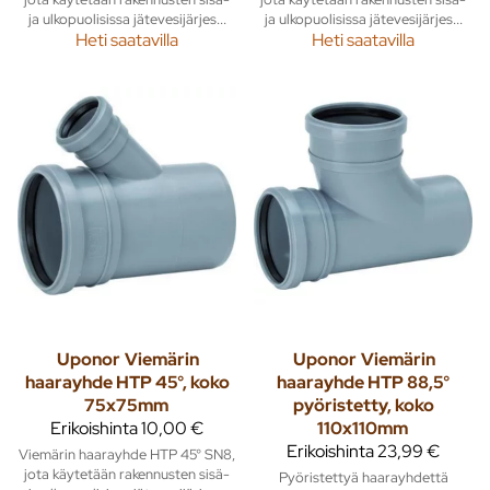
ja ulkopuolisissa jätevesijärjes...
ja ulkopuolisissa jätevesijärjes...
Heti saatavilla
Heti saatavilla
Uponor
Viemärin
Uponor
Viemärin
haarayhde HTP 45°, koko
haarayhde HTP 88,5°
75x75mm
pyöristetty, koko
Erikoishinta
10,00 €
110x110mm
Erikoishinta
23,99 €
Viemärin haarayhde HTP 45° SN8,
jota käytetään rakennusten sisä-
Pyöristettyä haarayhdettä