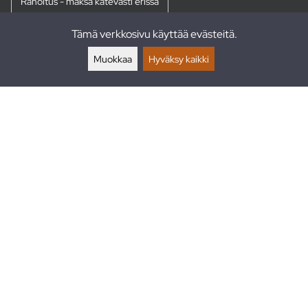
Rahoitus - maksa kätevästi erissä
Tämä verkkosivu käyttää evästeitä.
Palautukset
Muokkaa
Hyväksy kaikki