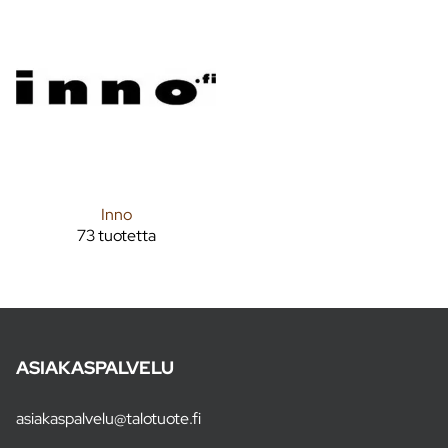
Inno
73 tuotetta
ASIAKASPALVELU
asiakaspalvelu@talotuote.fi