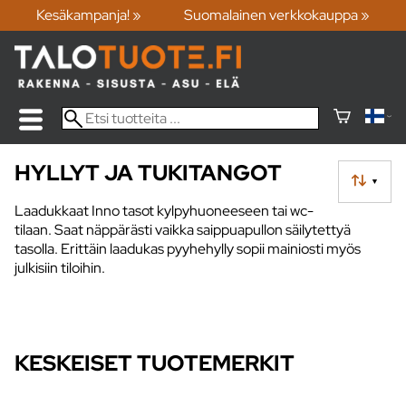
Kesäkampanja! »
Suomalainen verkkokauppa »
HYLLYT JA TUKITANGOT
▼
Laadukkaat Inno tasot kylpyhuoneeseen tai wc-
tilaan. Saat näppärästi vaikka saippuapullon säilytettyä
tasolla. Erittäin laadukas pyyhehylly sopii mainiosti myös
julkisiin tiloihin.
KESKEISET TUOTEMERKIT