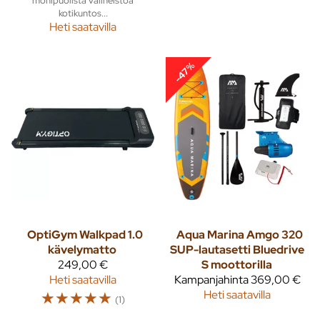
kotikuntos...
Heti saatavilla
-47%
OptiGym Walkpad 1.0
Aqua Marina Amgo 320
kävelymatto
SUP-lautasetti Bluedrive
249,00 €
S moottorilla
Heti saatavilla
Kampanjahinta
369,00 €
☆
☆
☆
☆
☆
Heti saatavilla
(1)