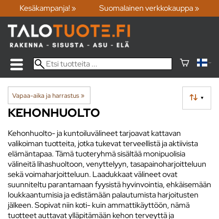
Kesäkampanja! »
Suomalainen verkkokauppa »
Vapaa-aika ja harrastus
‪»
▼
KEHONHUOLTO
Kehonhuolto- ja kuntoiluvälineet tarjoavat kattavan
valikoiman tuotteita, jotka tukevat terveellistä ja aktiivista
elämäntapaa. Tämä tuoteryhmä sisältää monipuolisia
välineitä lihashuoltoon, venyttelyyn, tasapainoharjoitteluun
sekä voimaharjoitteluun. Laadukkaat välineet ovat
suunniteltu parantamaan fyysistä hyvinvointia, ehkäisemään
loukkaantumisia ja edistämään palautumista harjoitusten
jälkeen. Sopivat niin koti- kuin ammattikäyttöön, nämä
tuotteet auttavat ylläpitämään kehon terveyttä ja