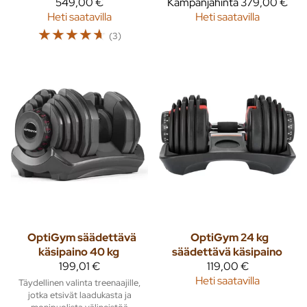
549,00 €
Kampanjahinta
379,00 €
Heti saatavilla
Heti saatavilla
☆
☆
☆
☆
☆
(3)
OptiGym säädettävä
OptiGym 24 kg
käsipaino 40 kg
säädettävä käsipaino
199,01 €
119,00 €
Heti saatavilla
Täydellinen valinta treenaajille,
jotka etsivät laadukasta ja
monipuolista välineistöä