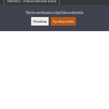
Rahoitus - maksa kätevästi erissä
Tämä verkkosivu käyttää evästeitä.
Palautukset
Muokkaa
Hyväksy kaikki