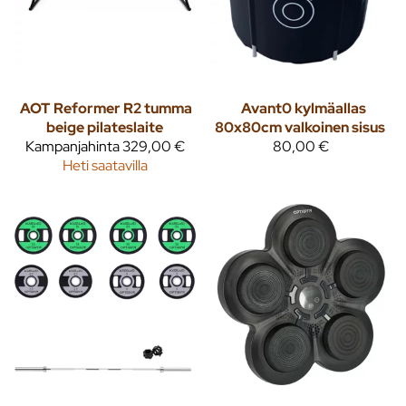
AOT
Reformer R2 tumma
Avant0 kylmäallas
beige pilateslaite
80x80cm valkoinen sisus
Kampanjahinta
329,00 €
80,00 €
Heti saatavilla