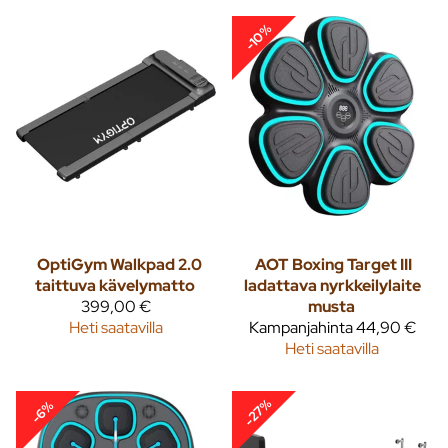
-10%
OptiGym Walkpad 2.0
AOT
Boxing Target III
taittuva kävelymatto
ladattava nyrkkeilylaite
399,00 €
musta
Heti saatavilla
Kampanjahinta
44,90 €
Heti saatavilla
-27%
-6%