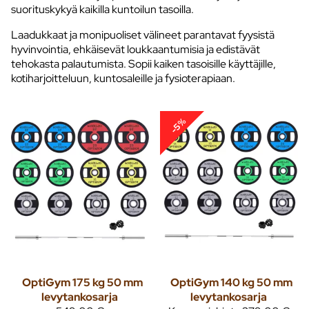
suorituskykyä kaikilla kuntoilun tasoilla.
Laadukkaat ja monipuoliset välineet parantavat fyysistä
hyvinvointia, ehkäisevät loukkaantumisia ja edistävät
tehokasta palautumista. Sopii kaiken tasoisille käyttäjille,
kotiharjoitteluun, kuntosaleille ja fysioterapiaan.
-5%
OptiGym 175 kg 50 mm
OptiGym 140 kg 50 mm
levytankosarja
levytankosarja