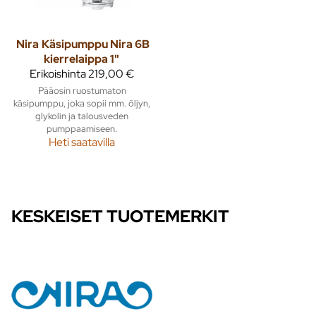
Nira
Käsipumppu Nira 6B
kierrelaippa 1"
Erikoishinta
219,00 €
Pääosin ruostumaton
käsipumppu, joka sopii mm. öljyn,
glykolin ja talousveden
pumppaamiseen.
Heti saatavilla
KESKEISET TUOTEMERKIT