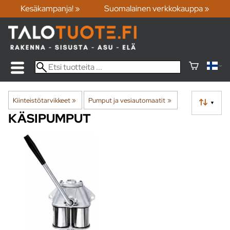
Kesäkampanja! »
Suomalainen verkkokauppa »
Kiinteistötarvikkeet
‪»
Pumput ja vesiautomaatit
‪»
▼
KÄSIPUMPUT