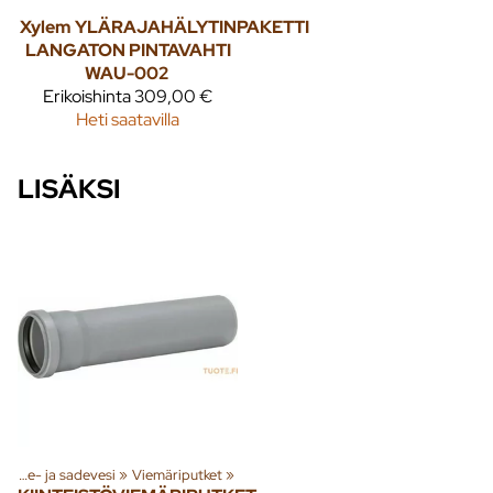
Xylem
YLÄRAJAHÄLYTINPAKETTI
LANGATON PINTAVAHTI
WAU-002
Erikoishinta
309,00 €
Heti saatavilla
LISÄKSI
»
Jäte- ja sadevesi
‪»
Viemäriputket
‪»