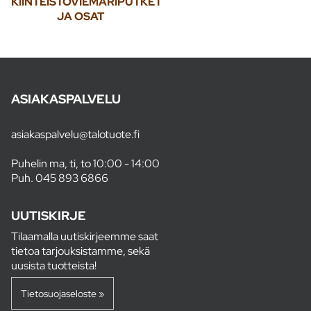
KIINTEISTÖVIEMÄRIPUTKET
JA OSAT
ASIAKASPALVELU
asiakaspalvelu@talotuote.fi
Puhelin ma, ti, to 10:00 - 14:00
Puh.
045 893 6866
UUTISKIRJE
Tilaamalla uutiskirjeemme saat
tietoa tarjouksistamme, sekä
uusista tuotteista!
Tietosuojaseloste »