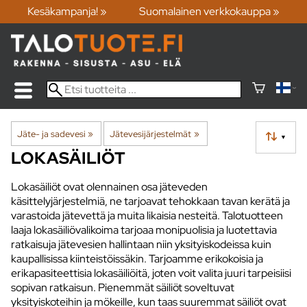
Kesäkampanja! »
Suomalainen verkkokauppa »
Jäte- ja sadevesi
‪»
Jätevesijärjestelmät
‪»
▼
LOKASÄILIÖT
Lokasäiliöt ovat olennainen osa jäteveden
käsittelyjärjestelmiä, ne tarjoavat tehokkaan tavan kerätä ja
varastoida jätevettä ja muita likaisia nesteitä. Talotuotteen
laaja lokasäiliövalikoima tarjoaa monipuolisia ja luotettavia
ratkaisuja jätevesien hallintaan niin yksityiskodeissa kuin
kaupallisissa kiinteistöissäkin. Tarjoamme erikokoisia ja
erikapasiteettisia lokasäiliöitä, joten voit valita juuri tarpeisiisi
sopivan ratkaisun. Pienemmät säiliöt soveltuvat
yksityiskoteihin ja mökeille, kun taas suuremmat säiliöt ovat