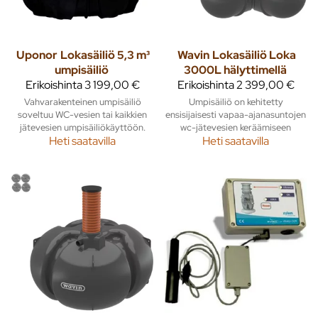
Uponor
Lokasäiliö 5,3 m³
Wavin
Lokasäiliö Loka
umpisäiliö
3000L hälyttimellä
Erikoishinta
3 199,00 €
Erikoishinta
2 399,00 €
Vahvarakenteinen umpisäiliö
Umpisäiliö on kehitetty
soveltuu WC-vesien tai kaikkien
ensisijaisesti vapaa-ajanasuntojen
jätevesien umpisäiliökäyttöön.
wc-jätevesien keräämiseen
Heti saatavilla
Heti saatavilla