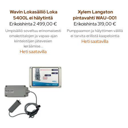
Wavin
Lokasäiliö Loka
Xylem
Langaton
5400L ei hälytintä
pintavahti WAU-001
Erikoishinta
2 499,00 €
Erikoishinta
319,00 €
Umpisäiliö soveltuu erinomaisesti
Pumppaamon ja hälyttimen välillä
omakotitalojen ja vapaa-ajan
ei tarvita erillistä kaapelointia
kiinteistöjen jätevesien
Heti saatavilla
keräämise...
Heti saatavilla