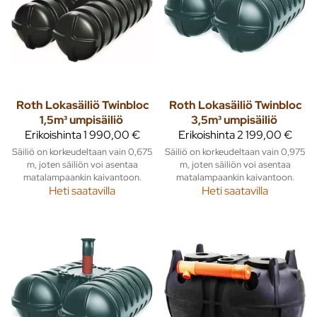
Roth
Lokasäiliö Twinbloc
Roth
Lokasäiliö Twinbloc
1,5m³ umpisäiliö
3,5m³ umpisäiliö
Erikoishinta
1 990,00 €
Erikoishinta
2 199,00 €
Säiliö on korkeudeltaan vain 0,675
Säiliö on korkeudeltaan vain 0,975
m, joten säiliön voi asentaa
m, joten säiliön voi asentaa
matalampaankin kaivantoon.
matalampaankin kaivantoon.
Heti saatavilla
Heti saatavilla