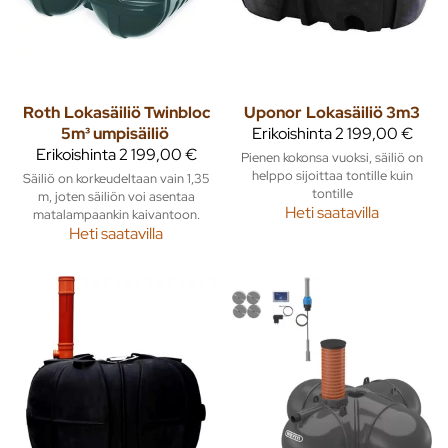
Roth
Lokasäiliö Twinbloc
Uponor
Lokasäiliö 3m3
5m³ umpisäiliö
Erikoishinta
2 199,00 €
Erikoishinta
2 199,00 €
Pienen kokonsa vuoksi, säiliö on
helppo sijoittaa tontille kuin
Säiliö on korkeudeltaan vain 1,35
tontille
m, joten säiliön voi asentaa
Heti saatavilla
matalampaankin kaivantoon.
Heti saatavilla