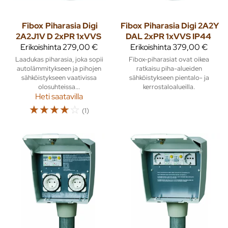
Fibox
Piharasia Digi
Fibox
Piharasia Digi 2A2Y
2A2J1V D 2xPR 1xVVS
DAL 2xPR 1xVVS IP44
Erikoishinta
279,00 €
Erikoishinta
379,00 €
Laadukas piharasia, joka sopii
Fibox-piharasiat ovat oikea
autolämmitykseen ja pihojen
ratkaisu piha-alueiden
sähköistykseen vaativissa
sähköistykseen pientalo- ja
olosuhteissa...
kerrostaloalueilla.
Heti saatavilla
☆
☆
☆
☆
☆
(1)