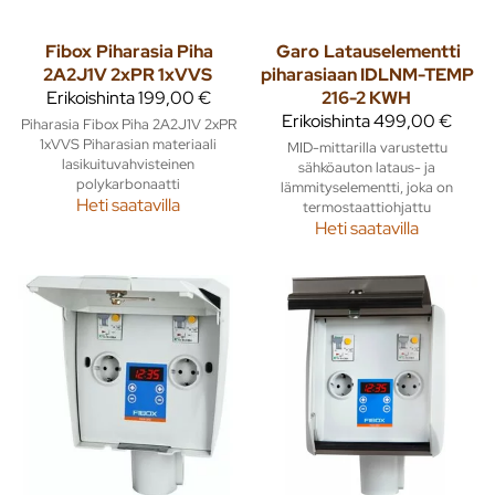
Fibox
Piharasia Piha
Garo
Latauselementti
2A2J1V 2xPR 1xVVS
piharasiaan IDLNM-TEMP
Erikoishinta
199,00 €
216-2 KWH
Erikoishinta
499,00 €
Piharasia Fibox Piha 2A2J1V 2xPR
1xVVS Piharasian materiaali
MID-mittarilla varustettu
lasikuituvahvisteinen
sähköauton lataus- ja
polykarbonaatti
lämmityselementti, joka on
Heti saatavilla
termostaattiohjattu
Heti saatavilla