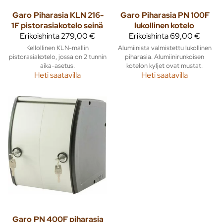
Garo
Piharasia KLN 216-
Garo
Piharasia PN 100F
1F pistorasiakotelo seinä
lukollinen kotelo
Erikoishinta
279,00 €
Erikoishinta
69,00 €
Kellollinen KLN-mallin
Alumiinista valmistettu lukollinen
pistorasiakotelo, jossa on 2 tunnin
piharasia. Alumiinirunkoisen
aika-asetus.
kotelon kyljet ovat mustat.
Heti saatavilla
Heti saatavilla
Garo
PN 400F piharasia