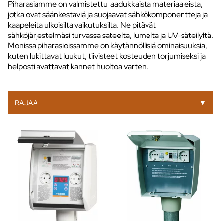
Piharasiamme on valmistettu laadukkaista materiaaleista,
jotka ovat säänkestäviä ja suojaavat sähkökomponentteja ja
kaapeleita ulkoisilta vaikutuksilta. Ne pitävät
sähköjärjestelmäsi turvassa sateelta, lumelta ja UV-säteilyltä.
Monissa piharasioissamme on käytännöllisiä ominaisuuksia,
kuten lukittavat luukut, tiivisteet kosteuden torjumiseksi ja
helposti avattavat kannet huoltoa varten.
RAJAA
▼