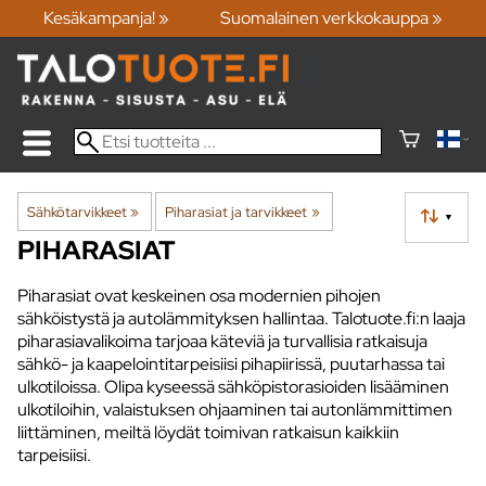
Kesäkampanja! »
Suomalainen verkkokauppa »
Sähkötarvikkeet
‪»
Piharasiat ja tarvikkeet
‪»
▼
PIHARASIAT
Piharasiat ovat keskeinen osa modernien pihojen
sähköistystä ja autolämmityksen hallintaa. Talotuote.fi:n laaja
piharasiavalikoima tarjoaa käteviä ja turvallisia ratkaisuja
sähkö- ja kaapelointitarpeisiisi pihapiirissä, puutarhassa tai
ulkotiloissa. Olipa kyseessä sähköpistorasioiden lisääminen
ulkotiloihin, valaistuksen ohjaaminen tai autonlämmittimen
liittäminen, meiltä löydät toimivan ratkaisun kaikkiin
tarpeisiisi.