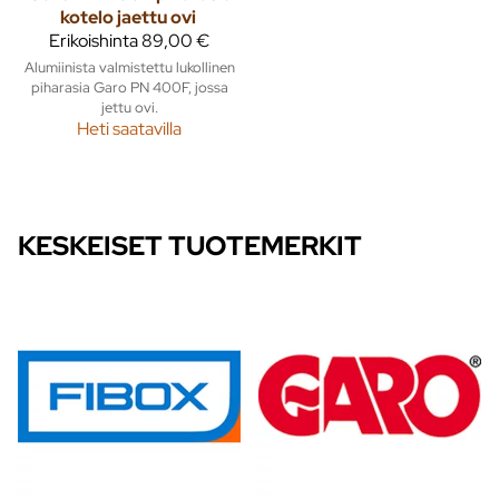
kotelo jaettu ovi
Erikoishinta
89,00 €
Alumiinista valmistettu lukollinen
piharasia Garo PN 400F, jossa
jettu ovi.
Heti saatavilla
KESKEISET TUOTEMERKIT