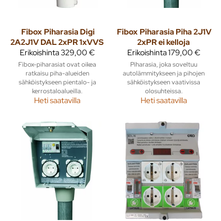
Fibox
Piharasia Digi
Fibox
Piharasia Piha 2J1V
2A2J1V DAL 2xPR 1xVVS
2xPR ei kelloja
Erikoishinta
329,00 €
Erikoishinta
179,00 €
Fibox-piharasiat ovat oikea
Piharasia, joka soveltuu
ratkaisu piha-alueiden
autolämmitykseen ja pihojen
sähköistykseen pientalo- ja
sähköistykseen vaativissa
kerrostaloalueilla.
olosuhteissa.
Heti saatavilla
Heti saatavilla