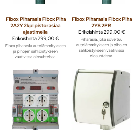
Fibox
Piharasia Fibox Piha
Fibox
Piharasia Fibox Piha
2A2Y 2kpl pistorasiaa
2YS 2PR
ajastimella
Erikoishinta
299,00 €
Erikoishinta
299,00 €
Piharasia, joka soveltuu
autolämmitykseen ja pihojen
Fibox piharasia autolämmitykseen
sähköistykseen vaativissa
ja pihojen sähköistykseen
olosuhteissa.
vaativissa olosuhteissa.