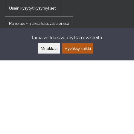
Usein kysytyt kysymykset
Rahoitus - maksa kätevästi erissä
Tämä verkkosivu käyttää evästeitä.
Palautukset
Muokkaa
Hyväksy kaikki