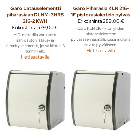
Garo
Latauselementti
Garo
Piharasia KLN 216-
piharasiaan DLNM-3HRS
1F pistorasiakotelo pylväs
216-2 KWH
Erikoishinta
289,00 €
Erikoishinta
579,00 €
Caro KLN 216-1F on yhden
pistorasiakotelon
MID-mittarilla varustettu
pylväsasennusmalli, jossa mukana
sähköauton lataus- ja
sovite pylvääseen.
lämmityselementti, jossa kiinteä 3
Heti saatavilla
tunnin kello
Heti saatavilla