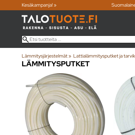
Kesäkampanja! »
Suomalain
Lämmitysjärjestelmät
‪»
Lattialämmitysputket ja tarvi
LÄMMITYSPUTKET