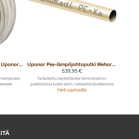
Lattialämmitysputki Uponor Comfort Pipe Plus 20x2,0 60m
Uponor
Pex-lämpöjohtoputki Wehoradi 15x2,5 100m PN10
539,95 €
nnettavaksi
Tarkoitettu käytettäviksi lämmönsiirto-
teeseen
putkistoissa kuten esim. radiaattoriputkistoina
Heti saatavilla
ITÄ