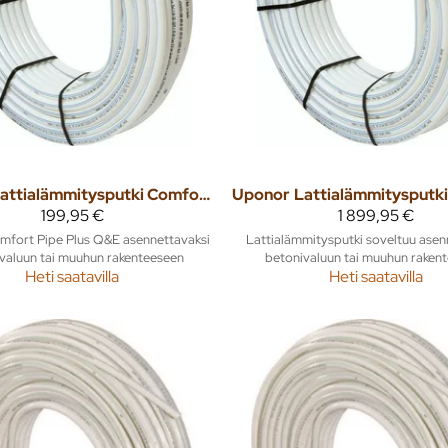
Lattialämmitysputki Comfort Pipe Plus 17x2,0 60m
Uponor
199,95 €
1 899,95 €
fort Pipe Plus Q&E asennettavaksi
Lattialämmitysputki soveltuu asen
valuun tai muuhun rakenteeseen
betonivaluun tai muuhun raken
Heti saatavilla
Heti saatavilla