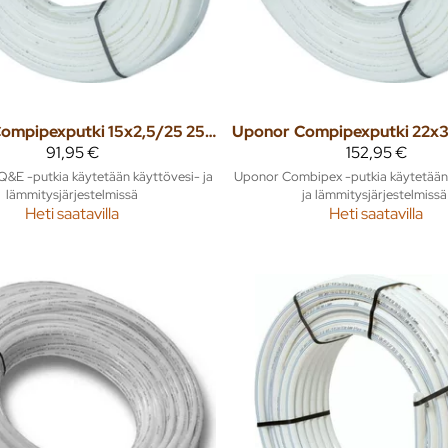
Compipexputki 15x2,5/25 25m PN10 Q&E
Uponor
91,95 €
152,95 €
E -putkia käytetään käyttövesi- ja
Uponor Combipex -putkia käytetään
lämmitysjärjestelmissä
ja lämmitysjärjestelmissä
Heti saatavilla
Heti saatavilla