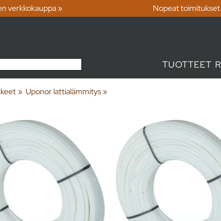
en verkkokauppa »
Nopeat toimitukset
TUOTTEET
kkeet
‪»
Uponor lattialämmitys
‪»