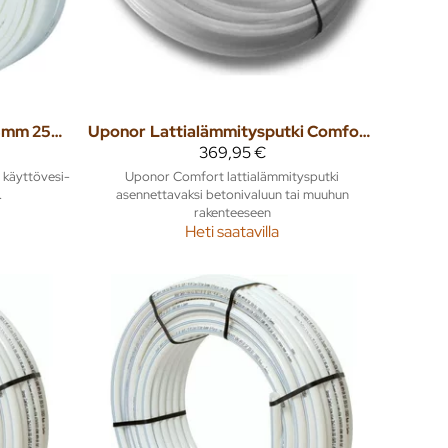
Compipexputki 22x3mm 25m PN10 Q&E
Uponor
Lattialämmitysputki Comfort 12x1,7 120m
369,95 €
 käyttövesi-
Uponor Comfort lattialämmitysputki
.
asennettavaksi betonivaluun tai muuhun
rakenteeseen
Heti saatavilla