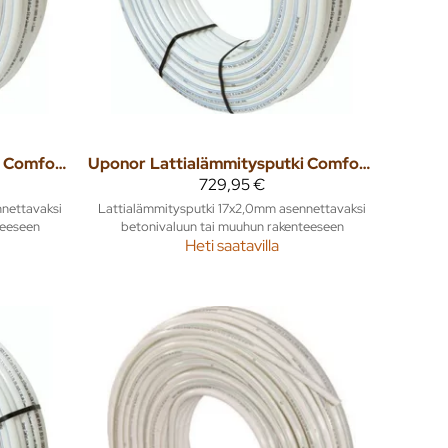
Lattialämmitysputki Comfort Pipe Plus 17x2,0 120m
Uponor
Lattialämmitysputki Comfort Pipe Plus 17x2,0 240m
729,95 €
nettavaksi
Lattialämmitysputki 17x2,0mm asennettavaksi
teeseen
betonivaluun tai muuhun rakenteeseen
Heti saatavilla