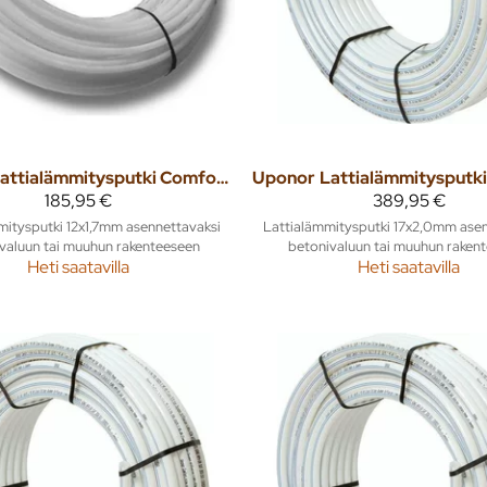
Lattialämmitysputki Comfort 12x1,7 60m
Uponor
185,95 €
389,95 €
mitysputki 12x1,7mm asennettavaksi
Lattialämmitysputki 17x2,0mm asen
valuun tai muuhun rakenteeseen
betonivaluun tai muuhun raken
Heti saatavilla
Heti saatavilla