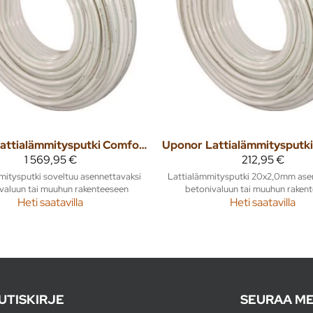
Lattialämmitysputki Comfort Pipe Plus 20x2,0 480m
Uponor
1 569,95 €
212,95 €
mitysputki soveltuu asennettavaksi
Lattialämmitysputki 20x2,0mm ase
valuun tai muuhun rakenteeseen
betonivaluun tai muuhun raken
Heti saatavilla
Heti saatavilla
UTISKIRJE
SEURAA ME