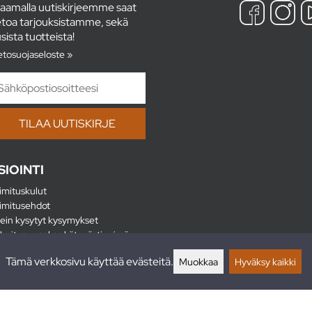
laamalla uutiskirjeemme saat
etoa tarjouksistamme, sekä
sista tuotteista!
etosuojaseloste »
SIOINTI
imituskulut
imitusehdot
ein kysytyt kysymykset
hoitus - maksa kätevästi erissä
lautukset
Tämä verkkosivu käyttää evästeitä.
Muokkaa
Hyväksy kaikki