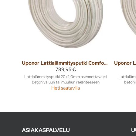
Uponor
Lattialämmitysputki Comfort Pipe Plus 20x2,0 240m
Uponor
789,95 €
Lattialämmitysputki 20x2,0mm asennettavaksi
Lattialäm
betonivaluun tai muuhun rakenteeseen
betoni
Heti saatavilla
ASIAKASPALVELU
U