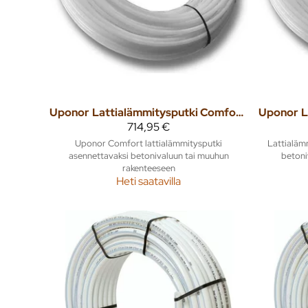
Uponor
Lattialämmitysputki Comfort 12x1,7 240m
Uponor
714,95 €
Uponor Comfort lattialämmitysputki
Lattialäm
asennettavaksi betonivaluun tai muuhun
betoni
rakenteeseen
Heti saatavilla