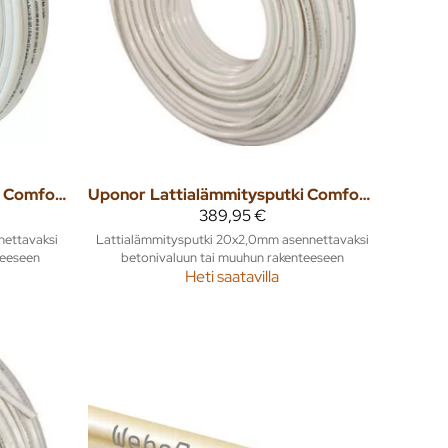
Lattialämmitysputki Comfort Pipe Plus 17x2,0 640m
Uponor
Lattialämmitysputki Comfort Pipe Plus 20x2,0 120m
389,95 €
nettavaksi
Lattialämmitysputki 20x2,0mm asennettavaksi
teeseen
betonivaluun tai muuhun rakenteeseen
Heti saatavilla