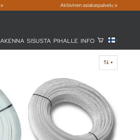
 »
Aktiivinen asiakaspalvelu »
RAKENNA
SISUSTA
PIHALLE
INFO
▼