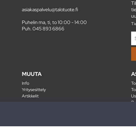
Ti
asiakaspalvelu@talotuote.fi
ti
uu
Puhelin ma, ti, to 10:00 - 14:00
Ti
Puh.
045 893 6866
MUUTA
A
Info
To
Yritysesittely
To
Artikkelit
Us
Ra
Pa