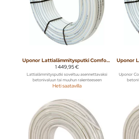
Uponor
Lattialämmitysputki Comfort Pipe Plus 17x2,0 480m
Uponor
1 449,95 €
Lattialämmitysputki soveltuu asennettavaksi
Uponor Com
betonivaluun tai muuhun rakenteeseen
betoni
Heti saatavilla