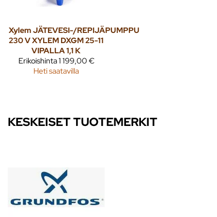
Xylem
JÄTEVESI-/REPIJÄPUMPPU
230 V XYLEM DXGM 25-11
VIPALLA 1,1 K
Erikoishinta
1 199,00 €
Heti saatavilla
KESKEISET TUOTEMERKIT