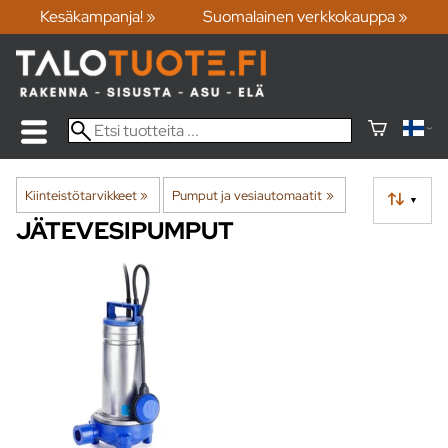
Kesäkampanja! »
Suomalainen verkkokauppa »
Kiinteistötarvikkeet
‪»
Pumput ja vesiautomaatit
‪»
▼
JÄTEVESIPUMPUT