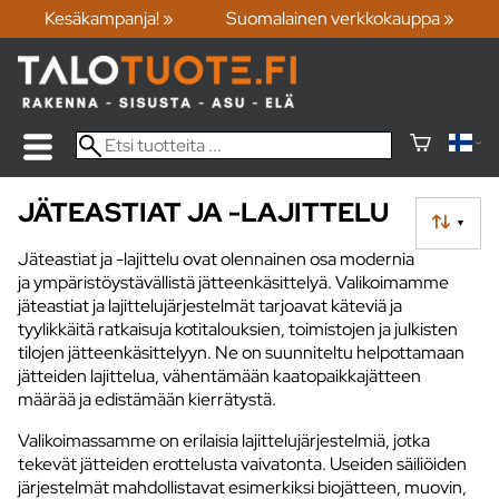
Kesäkampanja! »
Suomalainen verkkokauppa »
JÄTEASTIAT JA -LAJITTELU
▼
Jäteastiat ja -lajittelu ovat olennainen osa modernia
ja ympäristöystävällistä jätteenkäsittelyä. Valikoimamme
jäteastiat ja lajittelujärjestelmät tarjoavat käteviä ja
tyylikkäitä ratkaisuja kotitalouksien, toimistojen ja julkisten
tilojen jätteenkäsittelyyn. Ne on suunniteltu helpottamaan
jätteiden lajittelua, vähentämään kaatopaikkajätteen
määrää ja edistämään kierrätystä.
Valikoimassamme on erilaisia lajittelujärjestelmiä, jotka
tekevät jätteiden erottelusta vaivatonta. Useiden säiliöiden
järjestelmät mahdollistavat esimerkiksi biojätteen, muovin,