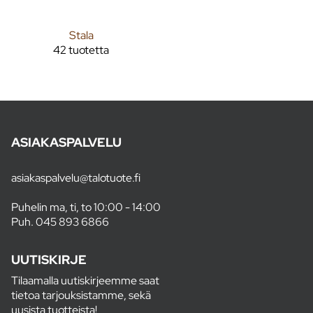
Stala
42 tuotetta
ASIAKASPALVELU
asiakaspalvelu@talotuote.fi
Puhelin ma, ti, to 10:00 - 14:00
Puh.
045 893 6866
UUTISKIRJE
Tilaamalla uutiskirjeemme saat
tietoa tarjouksistamme, sekä
uusista tuotteista!