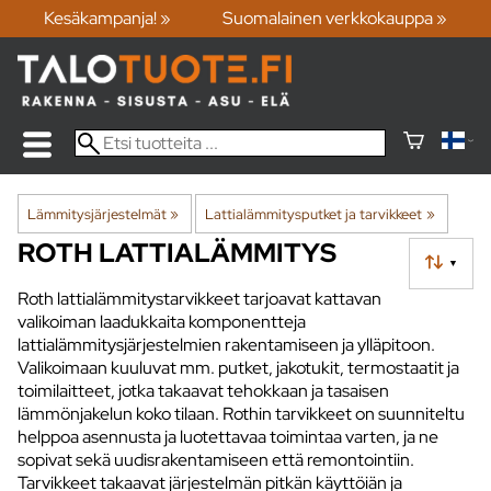
Kesäkampanja! »
Suomalainen verkkokauppa »
Lämmitysjärjestelmät
‪»
Lattialämmitysputket ja tarvikkeet
‪»
ROTH LATTIALÄMMITYS
▼
Roth lattialämmitystarvikkeet tarjoavat kattavan
valikoiman laadukkaita komponentteja
lattialämmitysjärjestelmien rakentamiseen ja ylläpitoon.
Valikoimaan kuuluvat mm. putket, jakotukit, termostaatit ja
toimilaitteet, jotka takaavat tehokkaan ja tasaisen
lämmönjakelun koko tilaan. Rothin tarvikkeet on suunniteltu
helppoa asennusta ja luotettavaa toimintaa varten, ja ne
sopivat sekä uudisrakentamiseen että remontointiin.
Tarvikkeet takaavat järjestelmän pitkän käyttöiän ja