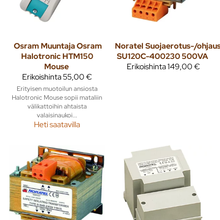
Osram
Muuntaja Osram
Noratel
Suojaerotus-/ohjau
Halotronic HTM150
SU120C-400230 500VA
Mouse
Erikoishinta
149,00 €
Erikoishinta
55,00 €
Erityisen muotoilun ansiosta
Halotronic Mouse sopii mataliin
välikattoihin ahtaista
valaisinaukoi...
Heti saatavilla