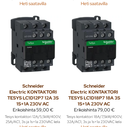
Heti saatavilla
Heti saatavilla
Schneider
Schneider
Electric
KONTAKTORI
Electric
KONTAKTORI
TESYS LC1D12P7 12A 3S
TESYS LC1D18P7 18A 3S
1S+1A 230V AC
1S+1A 230V AC
Erikoishinta
59,00 €
Erikoishinta
79,00 €
Tesys kontaktori 12A/5,5kW/400V,
Tesys kontaktori 18A/7,5kW/400V,
25A/AC1, 3s ja 1s+1a 230VAC kela
32A/AC1, 3s ja 1s+1a 230VAC kela