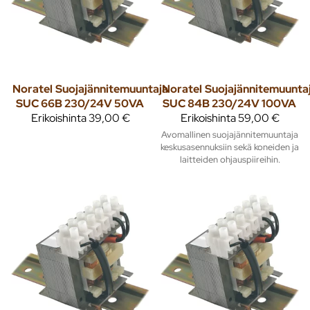
Noratel
Suojajännitemuuntaja
Noratel
Suojajännitemuunta
SUC 66B 230/24V 50VA
SUC 84B 230/24V 100VA
Erikoishinta
39,00 €
Erikoishinta
59,00 €
Avomallinen suojajännitemuuntaja
keskusasennuksiin sekä koneiden ja
laitteiden ohjauspiireihin.