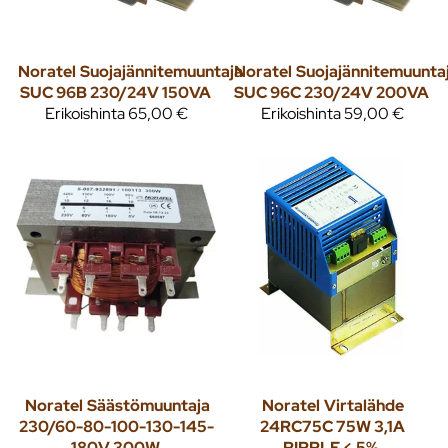
Noratel
Suojajännitemuuntaja
Noratel
Suojajännitemuunta
SUC 96B 230/24V 150VA
SUC 96C 230/24V 200VA
Erikoishinta
65,00 €
Erikoishinta
59,00 €
Noratel
Säästömuuntaja
Noratel
Virtalähde
230/60-80-100-130-145-
24RC75C 75W 3,1A
180V 300W
RIPPLE < 5%