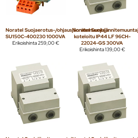
Noratel
Suojaerotus-/ohjausjännitemuuntaja
Noratel
Suojajännitemuunta
SU150C-400230 1000VA
koteloitu IP44 LF 96CH-
Erikoishinta
259,00 €
22024-GS 300VA
Erikoishinta
139,00 €