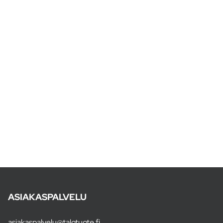
ASIAKASPALVELU
asiakaspalvelu@talotuote.fi