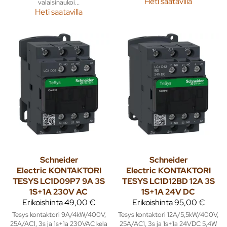
Heti saatavilla
valaisinaukoi...
Heti saatavilla
Schneider
Schneider
Electric
KONTAKTORI
Electric
KONTAKTORI
TESYS LC1D09P7 9A 3S
TESYS LC1D12BD 12A 3S
1S+1A 230V AC
1S+1A 24V DC
Erikoishinta
49,00 €
Erikoishinta
95,00 €
Tesys kontaktori 9A/4kW/400V,
Tesys kontaktori 12A/5,5kW/400V,
25A/AC1, 3s ja 1s+1a 230VAC kela
25A/AC1, 3s ja 1s+1a 24VDC 5,4W