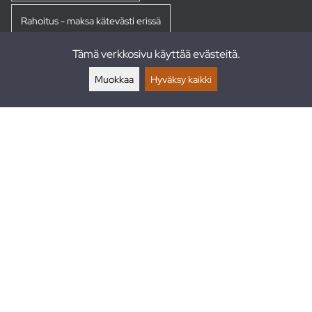
Rahoitus - maksa kätevästi erissä
Tämä verkkosivu käyttää evästeitä.
Palautukset
Muokkaa
Hyväksy kaikki