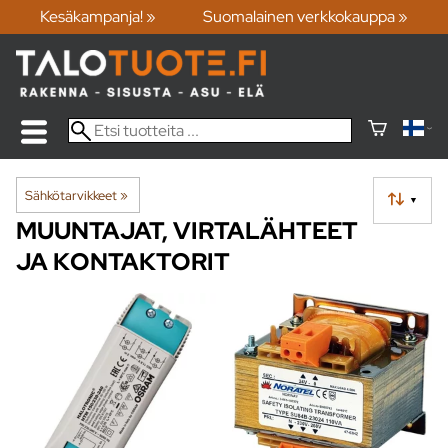
Kesäkampanja! »
Suomalainen verkkokauppa »
Sähkötarvikkeet
‪»
▼
MUUNTAJAT, VIRTALÄHTEET
JA KONTAKTORIT