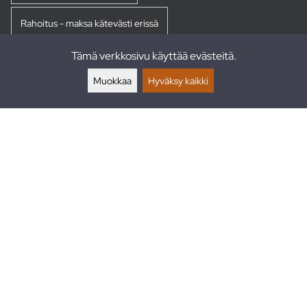
Rahoitus - maksa kätevästi erissä
Tämä verkkosivu käyttää evästeitä.
Palautukset
Muokkaa
Hyväksy kaikki