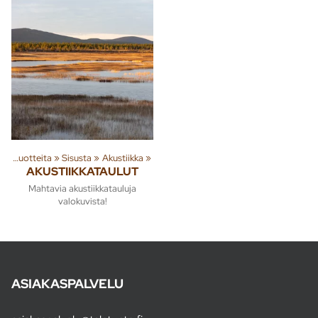
Tuoteryhmiä ja tuotteita
‪»
Sisusta
‪»
Akustiikka
‪»
AKUSTIIKKATAULUT
Mahtavia akustiikkatauluja
valokuvista!
ASIAKASPALVELU