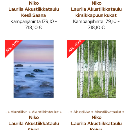
Niko
Niko
Laurila
Akustiikkataulu
Laurila
Akustiikkataulu
Kesä Saana
kirsikkapuun kukat
Kampanjahinta
179,10 -
Kampanjahinta
179,10 -
718,10 €
718,10 €
Alk. -10%
Alk. -10%
usta
‪»
Akustiikka
Tuoteryhmiä ja tuotteita
‪»
Akustiikkataulut
‪»
Sisusta
‪»
‪»
Akustiikka
‪»
Akustiikkataulut
‪»
Niko
Niko
Laurila
Akustiikkataulu
Laurila
Akustiikkataulu
Kivet
Koivu