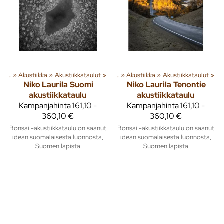
usta
‪»
Akustiikka
Tuoteryhmiä ja tuotteita
‪»
Akustiikkataulut
‪»
Sisusta
‪»
‪»
Akustiikka
‪»
Akustiikkataulut
‪»
Niko Laurila
Suomi
Niko Laurila
Tenontie
akustiikkataulu
akustiikkataulu
Kampanjahinta
161,10 -
Kampanjahinta
161,10 -
360,10 €
360,10 €
Bonsai -akustiikkataulu on saanut
Bonsai -akustiikkataulu on saanut
idean suomalaisesta luonnosta,
idean suomalaisesta luonnosta,
Suomen lapista
Suomen lapista