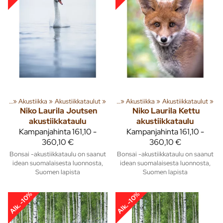
usta
‪»
Akustiikka
Tuoteryhmiä ja tuotteita
‪»
Akustiikkataulut
‪»
Sisusta
‪»
‪»
Akustiikka
‪»
Akustiikkataulut
‪»
Niko Laurila
Joutsen
Niko Laurila
Kettu
akustiikkataulu
akustiikkataulu
Kampanjahinta
161,10 -
Kampanjahinta
161,10 -
360,10 €
360,10 €
Bonsai -akustiikkataulu on saanut
Bonsai -akustiikkataulu on saanut
idean suomalaisesta luonnosta,
idean suomalaisesta luonnosta,
Suomen lapista
Suomen lapista
Alk. -10%
Alk. -10%