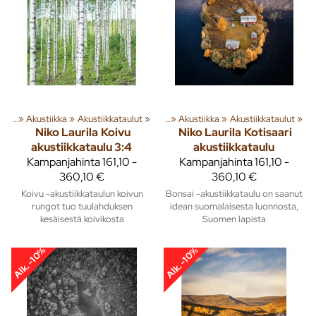
usta
‪»
Akustiikka
Tuoteryhmiä ja tuotteita
‪»
Akustiikkataulut
‪»
Sisusta
‪»
‪»
Akustiikka
‪»
Akustiikkataulut
‪»
Niko Laurila
Koivu
Niko Laurila
Kotisaari
akustiikkataulu 3:4
akustiikkataulu
Kampanjahinta
161,10 -
Kampanjahinta
161,10 -
360,10 €
360,10 €
Koivu -akustiikkataulun koivun
Bonsai -akustiikkataulu on saanut
rungot tuo tuulahduksen
idean suomalaisesta luonnosta,
kesäisestä koivikosta
Suomen lapista
Alk. -10%
Alk. -10%