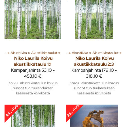
usta
‪»
Akustiikka
Tuoteryhmiä ja tuotteita
‪»
Akustiikkataulut
‪»
Sisusta
‪»
‪»
Akustiikka
‪»
Akustiikkataulut
‪»
Niko Laurila
Koivu
Niko Laurila
Koivu
akustiikkataulu 1:1
akustiikkataulu 2:3
Kampanjahinta
53,10 -
Kampanjahinta
179,10 -
453,10 €
318,10 €
Koivu -akustiikkataulun koivun
Koivu -akustiikkataulun koivun
rungot tuo tuulahduksen
rungot tuo tuulahduksen
kesäisestä koivikosta
kesäisestä koivikosta
Alk. -10%
Alk. -10%