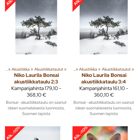
usta
‪»
Akustiikka
Tuoteryhmiä ja tuotteita
‪»
Akustiikkataulut
‪»
Sisusta
‪»
‪»
Akustiikka
‪»
Akustiikkataulut
‪»
Niko Laurila
Bonsai
Niko Laurila
Bonsai
akustiikkataulu 2:3
akustiikkataulu 3:4
Kampanjahinta
179,10 -
Kampanjahinta
161,10 -
368,10 €
360,10 €
Bonsai -akustiikkataulu on saanut
Bonsai -akustiikkataulu on saanut
idean suomalaisesta luonnosta,
idean suomalaisesta luonnosta,
Suomen lapista
Suomen lapista
Alk. -10%
Alk. -10%