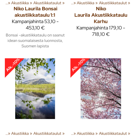
usta
‪»
Akustiikka
Tuoteryhmiä ja tuotteita
‪»
Akustiikkataulut
‪»
Sisusta
‪»
‪»
Akustiikka
‪»
Akustiikkataulut
‪»
Niko Laurila
Bonsai
Niko
akustiikkataulu 1:1
Laurila
Akustiikkataulu
Kampanjahinta
53,10 -
Karhu
453,10 €
Kampanjahinta
179,10 -
718,10 €
Bonsai -akustiikkataulu on saanut
idean suomalaisesta luonnosta,
Suomen lapista
Alk. -10%
Alk. -10%
usta
‪»
Akustiikka
Tuoteryhmiä ja tuotteita
‪»
Akustiikkataulut
‪»
Sisusta
‪»
‪»
Akustiikka
‪»
Akustiikkataulut
‪»