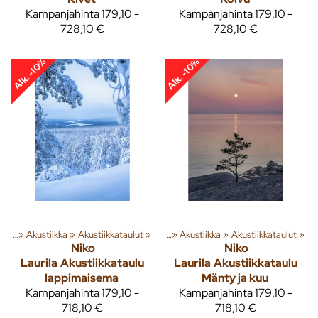
Kampanjahinta
179,10 -
Kampanjahinta
179,10 -
728,10 €
728,10 €
Alk. -10%
Alk. -10%
usta
‪»
Akustiikka
Tuoteryhmiä ja tuotteita
‪»
Akustiikkataulut
‪»
Sisusta
‪»
‪»
Akustiikka
‪»
Akustiikkataulut
‪»
Niko
Niko
Laurila
Akustiikkataulu
Laurila
Akustiikkataulu
lappimaisema
Mänty ja kuu
Kampanjahinta
179,10 -
Kampanjahinta
179,10 -
718,10 €
718,10 €