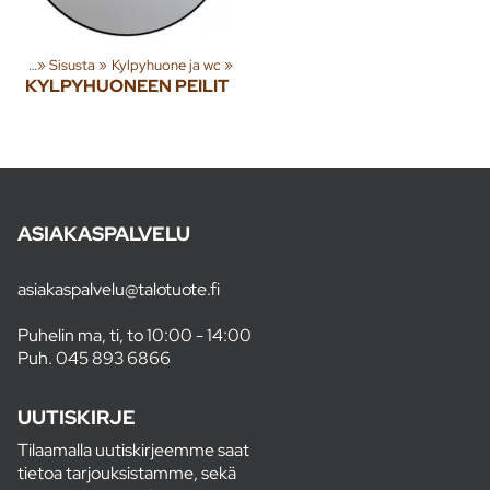
tteita
‪»
Sisusta
‪»
Kylpyhuone ja wc
‪»
KYLPYHUONEEN PEILIT
ASIAKASPALVELU
asiakaspalvelu@talotuote.fi
Puhelin ma, ti, to 10:00 - 14:00
Puh.
045 893 6866
UUTISKIRJE
Tilaamalla uutiskirjeemme saat
tietoa tarjouksistamme, sekä