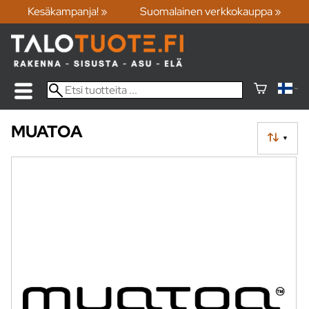
Kesäkampanja! »
Suomalainen verkkokauppa »
MUATOA
▼