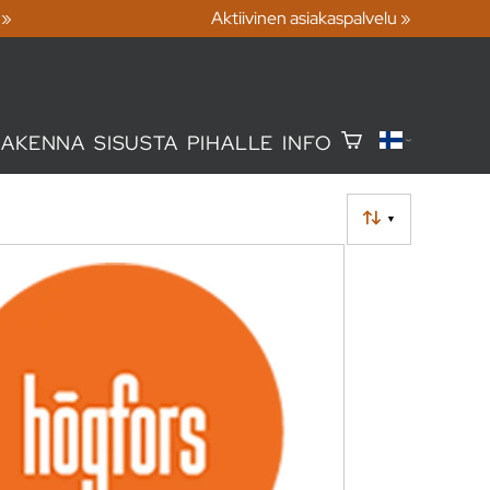
 »
Aktiivinen asiakaspalvelu »
RAKENNA
SISUSTA
PIHALLE
INFO
▼