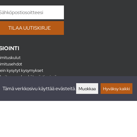
SIOINTI
imituskulut
imitusehdot
ein kysytyt kysymykset
hoitus - maksa kätevästi erissä
lautukset
Tämä verkkosivu käyttää evästeitä.
Muokkaa
Hyväksy kaikki