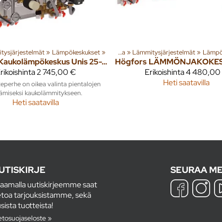
tysjärjestelmät
Tuoteryhmiä ja tuotteita
‪»
Lämpökeskukset
‪»
‪»
Rakenna
‪»
Lämmitysjärjestelmät
Tuoteryhmiä ja t
‪»
Lämpö
Kaukolämpökeskus Unis 25-2R
Högfors
rikoishinta
2 745,00 €
Erikoishinta
4 480,00
Heti saatavilla
eperhe on oikea valinta pientalojen
ttämiseksi kaukolämmitykseen.
Heti saatavilla
UTISKIRJE
SEURAA ME
laamalla uutiskirjeemme saat
etoa tarjouksistamme, sekä
sista tuotteista!
etosuojaseloste »