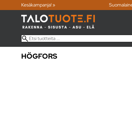
Kesäkampanja! »
Suomalain
HÖGFORS