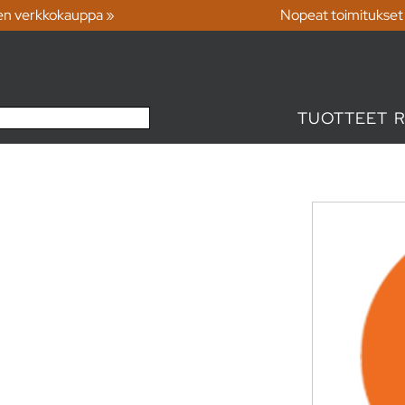
en verkkokauppa »
Nopeat toimitukset
TUOTTEET