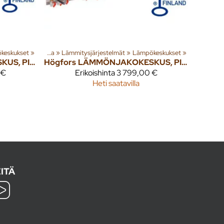
uotteita
keskukset
‪»
‪»
Rakenna
‪»
Lämmitysjärjestelmät
‪»
Lämpökeskukset
‪»
LÄMMÖNJAKOKESKUS, PIENTALO UNIS 100-3RF, LATTIA.PATT.&KV
Högfors
LÄMMÖNJAKOKESKUS, PIENTALO UNIS 150-2RF, LATTIA/PATT.&KV
 €
Erikoishinta
3 799,00 €
Heti saatavilla
ITÄ