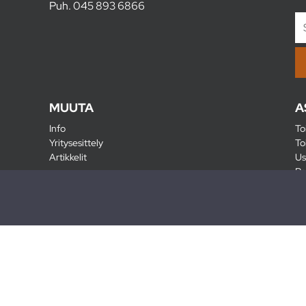
Puh.
045 893 6866
MUUTA
A
Info
To
Yritysesittely
To
Artikkelit
Us
Ra
Pa