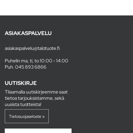
ASIAKASPALVELU
asiakaspalvelu@talotuote.fi
Puhelin ma, ti, to 10:00 - 14:00
Puh.
045 893 6866
UUTISKIRJE
Tilaamalla uutiskirjeemme saat
tietoa tarjouksistamme, sekä
uusista tuotteista!
Tietosuojaseloste »