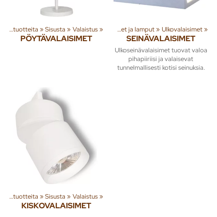
oteryhmiä ja tuotteita
Tuoteryhmiä ja tuotteita
‪»
Sisusta
‪»
‪»
Rakenna
Valaistus
‪»
‪»
Valaisimet ja lamput
‪»
Ulkovalaisimet
‪»
PÖYTÄVALAISIMET
SEINÄVALAISIMET
Ulkoseinävalaisimet tuovat valoa
pihapiiriisi ja valaisevat
tunnelmallisesti kotisi seinuksia.
Tuoteryhmiä ja tuotteita
‪»
Sisusta
‪»
Valaistus
‪»
KISKOVALAISIMET