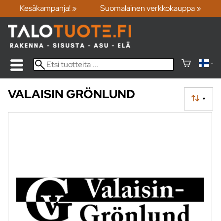
Kesäkampanja! »
Suomalainen verkkokauppa »
VALAISIN GRÖNLUND
▼