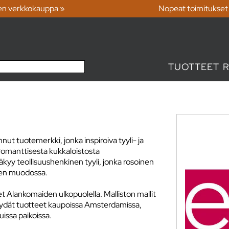
en verkkokauppa »
Nopeat toimitukset
TUOTTEET
nut tuotemerkki, jonka inspiroiva tyyli- ja
isromanttisesta kukkaloistosta
yy teollisuushenkinen tyyli, jonka rosoinen
nien muodossa.
Alankomaiden ulkopuolella. Malliston mallit
Löydät tuotteet kaupoissa Amsterdamissa,
uissa paikoissa.