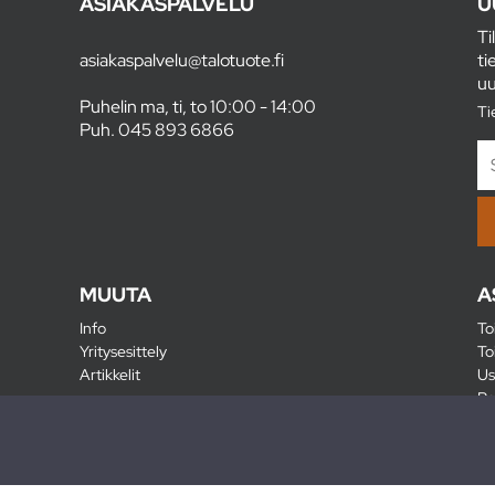
ASIAKASPALVELU
U
Ti
asiakaspalvelu@talotuote.fi
ti
uu
Puhelin ma, ti, to 10:00 - 14:00
Ti
Puh.
045 893 6866
MUUTA
A
Info
To
Yritysesittely
To
Artikkelit
Us
Ra
Pa