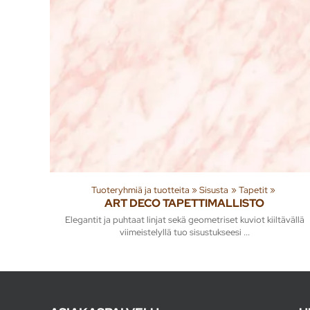
Tuoteryhmiä ja tuotteita
‪»
Sisusta
‪»
Tapetit
‪»
ART DECO TAPETTIMALLISTO
Elegantit ja puhtaat linjat sekä geometriset kuviot kiiltävällä
viimeistelyllä tuo sisustukseesi ...