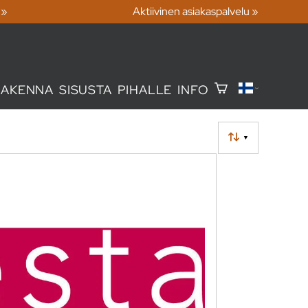
 »
Aktiivinen asiakaspalvelu »
RAKENNA
SISUSTA
PIHALLE
INFO
▼