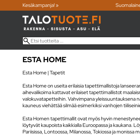
Kesäkampanja! »
Suomalain
ESTA HOME
Esta Home | Tapetit
Esta Home on useita erilaisia tapettimallistoja lanseeran
aihevalikoima kattavat erilaiset tapettimallistot maala
valokuvatapetteihin. Vahvimpana yleissuuntauksena näk
kauneus viehättää silmää esimerkiksi vanhojen tiilisei
Esta Homen tapettimallit ovat myös hyvin menestyneet 
löytyvät kaupoista kaikkialla Euroopassa ja kaukana. 
Pariisissa, Lontoossa, Milanossa, Tokiossa ja monissa m