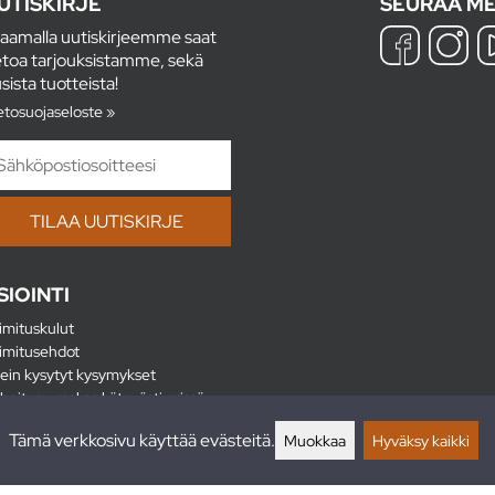
UTISKIRJE
SEURAA ME
laamalla uutiskirjeemme saat
etoa tarjouksistamme, sekä
sista tuotteista!
etosuojaseloste »
SIOINTI
imituskulut
imitusehdot
ein kysytyt kysymykset
hoitus - maksa kätevästi erissä
lautukset
Tämä verkkosivu käyttää evästeitä.
Muokkaa
Hyväksy kaikki