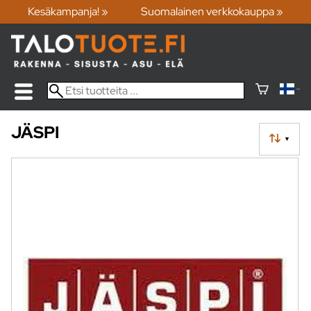
Kesäkampanja! »
Suomalainen verkkokauppa »
JÄSPI
▼