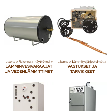
Tuoteryhmiä ja tuotteita
‪»
Tuoteryhmiä ja tuotteita
Rakenna
‪»
Käyttövesi
‪»
‪»
Rakenna
‪»
Lämmitysjärjestelmät
‪»
LÄMMINVESIVARAAJAT
VASTUKSET JA
JA VEDENLÄMMITTIMET
TARVIKKEET