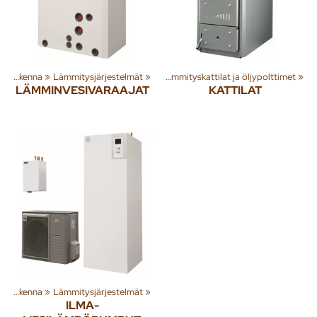
ta
‪»
‪»
Rakenna
Rakenna
‪»
‪»
Lämmitysjärjestelmät
Lämmitysjärjestelmät
‪»
‪»
Lämmityskattilat ja öljypolttimet
‪»
LÄMMINVESIVARAAJAT
KATTILAT
‪»
Rakenna
‪»
Lämmitysjärjestelmät
‪»
ILMA-